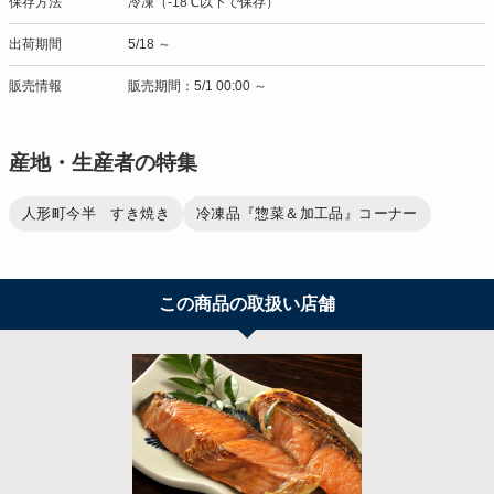
保存方法
冷凍（-18℃以下で保存）
出荷期間
5/18 ～
販売情報
販売期間：5/1 00:00 ～
産地・生産者の特集
人形町今半 すき焼き
冷凍品『惣菜＆加工品』コーナー
この商品の取扱い店舗