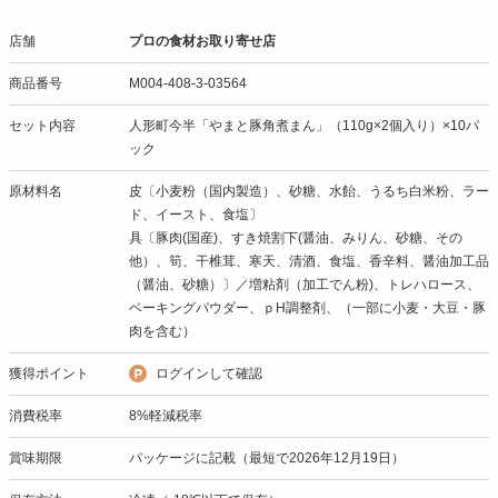
店舗
プロの食材お取り寄せ店
商品番号
M004-408-3-03564
セット内容
人形町今半「やまと豚角煮まん」（110g×2個入り）×10パ
ック
原材料名
皮〔小麦粉（国内製造）、砂糖、水飴、うるち白米粉、ラー
ド、イースト、食塩〕
具〔豚肉(国産)、すき焼割下(醤油、みりん、砂糖、その
他）、筍、干椎茸、寒天、清酒、食塩、香辛料、醤油加工品
（醤油、砂糖）〕／増粘剤（加工でん粉)、トレハロース、
ベーキングパウダー、ｐH調整剤、（一部に小麦・大豆・豚
肉を含む）
獲得ポイント
ログインして確認
消費税率
8%軽減税率
賞味期限
パッケージに記載（最短で2026年12月19日）