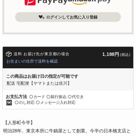
ログインしてお気に入り登録
送料 お届け先が東京都の場合
1,188円
(税込)
お住まいの住所で送料を確認
この商品はお届け日の指定が可能です
配送 宅配便【ヤマトまたは佐川】
カード
銀行振込
代引き
お支払方法
〇
〇
〇
のし対応
メッセージ入れ対応
〇
〇
【人形町今半】
明治28年、東京本所に牛鍋屋として創業。今半の日本橋支店と