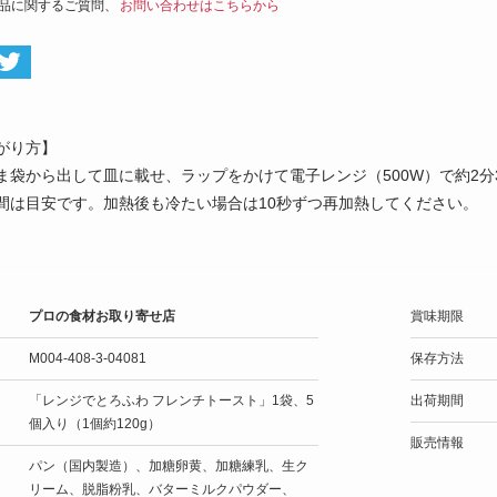
品に関するご質問、
お問い合わせはこちらから
がり方】
ま袋から出して皿に載せ、ラップをかけて電子レンジ（500W）で約2分
間は目安です。加熱後も冷たい場合は10秒ずつ再加熱してください。
プロの食材お取り寄せ店
賞味期限
M004-408-3-04081
保存方法
「レンジでとろふわ フレンチトースト」1袋、5
出荷期間
個入り（1個約120g）
販売情報
パン（国内製造）、加糖卵黄、加糖練乳、生ク
リーム、脱脂粉乳、バターミルクパウダー、