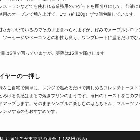
レストランなどでも使われる業務用のバゲットを厚切りにして、卵液にじ
務用のオーブンで焼き上げて、1つ（約120g）ずつ個包装しています。
甘さがついているのでそのまま食べられますが、好みでメープルシロッ
。ソーセージやベーコンとの相性も良く、ワンプレートに盛るだけでひ
枚目は5個で写っていますが、実際は15個お届けします
イヤーの一押し
味をご自宅で簡単に。レンジで温めるだけで楽しめるフレンチトースト
とろける食感はまるで焼きプリンのようです。毎日のトーストをこのフ
ドアップします。そのままシンプルに楽しむのはもちろん、フルーツソ
レンジするのもおすすめです。
料 お届け先が東京都の場合
1,188円
(税込)