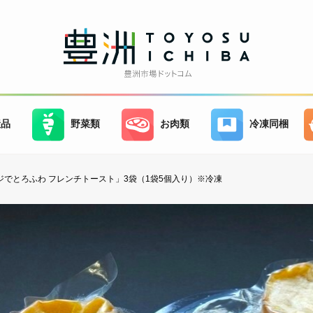
産品
野菜類
お肉類
冷凍同梱
ジでとろふわ フレンチトースト」3袋（1袋5個入り）※冷凍