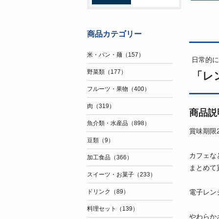
商品カテゴリー
米・パン・麺（157）
日常的に
野菜類（177）
「レ
フルーツ・果物（400）
肉（319）
商品説
魚介類・水産品（898）
賞味期限2
豆類（9）
カフェな
加工食品（366）
まとめて
スイーツ・お菓子（233）
電子レン
ドリンク（89）
料理セット（139）
やわらか