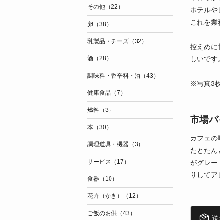
その他（22）
ホテルや
これを業
卵（38）
乳製品・チーズ（32）
控えめに
しいです
酒（28）
調味料・香辛料・油（43）
※写真3
健康食品（7）
燃料（3）
市場バ
本（30）
カフェの
調理道具・機器（3）
たとたん
サービス（17）
がグレー
りしてア
食器（10）
花卉（かき）（12）
ご飯のお供（43）
送