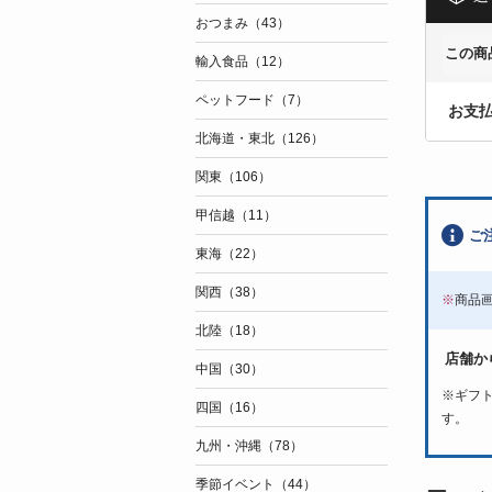
おつまみ（43）
この商
輸入食品（12）
ペットフード（7）
お支
北海道・東北（126）
関東（106）
甲信越（11）
ご
東海（22）
関西（38）
※
商品
北陸（18）
店舗か
中国（30）
※
ギフ
四国（16）
す。
九州・沖縄（78）
季節イベント（44）