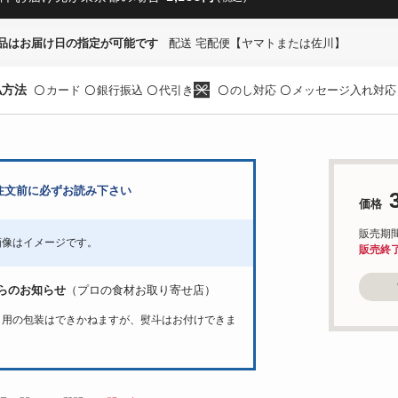
品はお届け日の指定が可能です
配送 宅配便【ヤマトまたは佐川】
払方法
カード
銀行振込
代引き
のし対応
メッセージ入れ対応
〇
〇
〇
〇
〇
注文前に必ずお読み下さい
価格
販売期間：'
画像はイメージです。
販売終
らのお知らせ
（プロの食材お取り寄せ店）
ト用の包装はできかねますが、熨斗はお付けできま