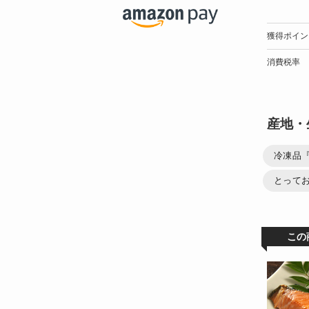
獲得ポイン
消費税率
産地・
冷凍品
とって
この