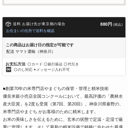
送料 お届け先が東京都の場合
880円
(税込)
お住まいの住所で送料を確認
この商品はお届け日の指定が可能です
配送 ヤマト運輸（神奈川）
カード
銀行振込
代引き
お支払方法
〇
〇
〇
のし対応
メッセージ入れ不可
〇
×
■創業70年の米専門店やまぐちの保管・管理と精米技術
優良米穀小売店全国コンクールにおいて、最高評価の「農林水
産大臣賞」を2度も受賞（第7回、第20回）。神奈川県秦野の、
米専門店やまぐち がお客様のために精米します。
お米の美味しさを伝えるために、玄米の状態で定温・定湿で厳
重に管理します。そして最新の精米設備で銘柄に合わせた最適