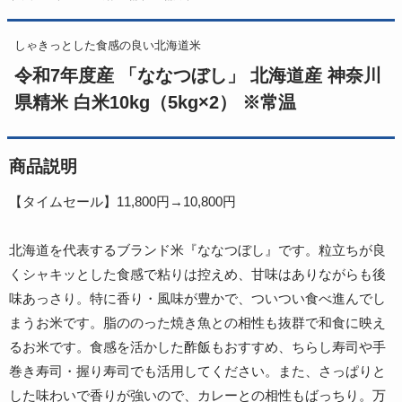
しゃきっとした食感の良い北海道米
令和7年度産 「ななつぼし」 北海道産 神奈川
県精米 白米10kg（5kg×2） ※常温
商品説明
【タイムセール】11,800円→10,800円
北海道を代表するブランド米『ななつぼし』です。粒立ちが良
くシャキッとした食感で粘りは控えめ、甘味はありながらも後
味あっさり。特に香り・風味が豊かで、ついつい食べ進んでし
まうお米です。脂ののった焼き魚との相性も抜群で和食に映え
るお米です。食感を活かした酢飯もおすすめ、ちらし寿司や手
巻き寿司・握り寿司でも活用してください。また、さっぱりと
した味わいで香りが強いので、カレーとの相性もばっちり。万