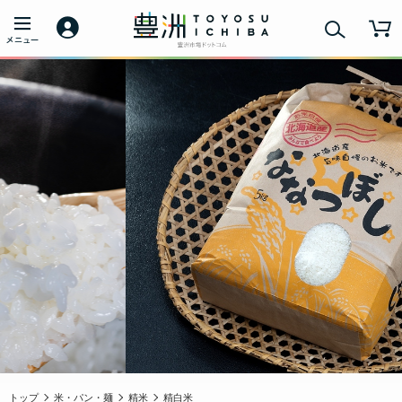
トップ
米・パン・麺
精米
精白米