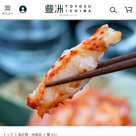
トップ
魚介類・水産品
蟹 かに