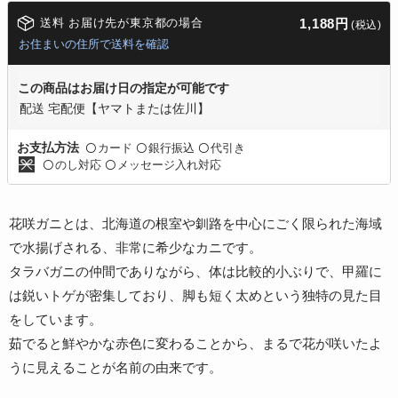
送料 お届け先が東京都の場合
1,188円
(税込)
お住まいの住所で送料を確認
この商品はお届け日の指定が可能です
配送 宅配便【ヤマトまたは佐川】
カード
銀行振込
代引き
お支払方法
〇
〇
〇
のし対応
メッセージ入れ対応
〇
〇
花咲ガニとは、北海道の根室や釧路を中心にごく限られた海域
で水揚げされる、非常に希少なカニです。
タラバガニの仲間でありながら、体は比較的小ぶりで、甲羅に
は鋭いトゲが密集しており、脚も短く太めという独特の見た目
をしています。
茹でると鮮やかな赤色に変わることから、まるで花が咲いたよ
うに見えることが名前の由来です。