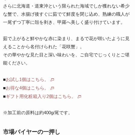
さらに北海道・道東沖という限られた海域でしか獲れない希少
な蟹で、水揚げ後すぐに茹でて鮮度を閉じ込め、熟練の職人が
一尾ずつ丁寧に殻を剥き、甲羅へ美しく盛り付けています。
茹で上がると鮮やかな赤に染まり、まるで花が咲いたように見
えることから名付けられた「花咲蟹」。
その華やかな見た目と深い味わいを、ご自宅でじっくりとご堪
能ください。
■
お試し1個はこちら。
■
お得な4個はこちら。
■
ギフト用化粧箱入り2個はこちら。
※加工前の原料は約400g/尾です。
市場バイヤーの一押し