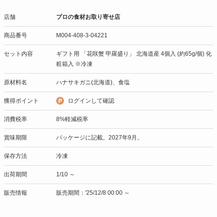
店舗
プロの食材お取り寄せ店
商品番号
M004-408-3-04221
セット内容
ギフト用 「花咲蟹 甲羅盛り」 北海道産 4個入 (約65g/個) 化
粧箱入 ※冷凍
原材料名
ハナサキガニ(北海道)、食塩
獲得ポイント
ログインして確認
消費税率
8%軽減税率
賞味期限
パッケージに記載。2027年9月。
保存方法
冷凍
出荷期間
1/10 ～
販売情報
販売期間：'25/12/8 00:00 ～