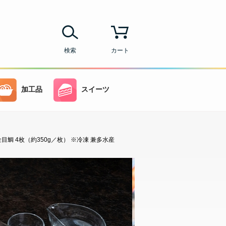
検索
カート
加工品
スイーツ
鯛 4枚（約350g／枚） ※冷凍 兼多水産