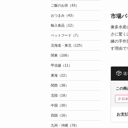
ご飯のお供（43）
市場バ
おつまみ（43）
輸入食品（12）
兼多水産
さに驚く
ペットフード（7）
練の手作
北海道・東北（125）
す理由で
関東（106）
甲信越（11）
送
東海（22）
関西（38）
この商
北陸（18）
クロ
中国（30）
お支
四国（16）
九州・沖縄（78）