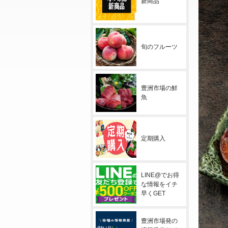
新商品
旬のフルーツ
豊洲市場の鮮
魚
定期購入
LINE@でお得
な情報をイチ
早くGET
豊洲市場発の