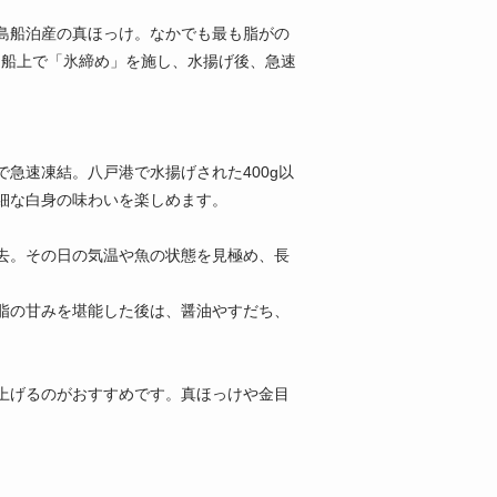
島船泊産の真ほっけ。なかでも最も脂がの
、船上で「氷締め」を施し、水揚げ後、急速
急速凍結。八戸港で水揚げされた400g以
細な白身の味わいを楽しめます。
去。その日の気温や魚の状態を見極め、長
脂の甘みを堪能した後は、醤油やすだち、
上げるのがおすすめです。真ほっけや金目