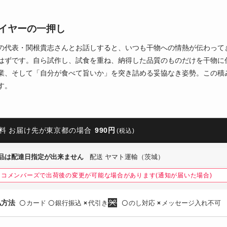
イヤーの一押し
の代表・関根貴志さんとお話しすると、いつも干物への情熱が伝わって
はずです。自ら試作し、試食を重ね、納得した品質のものだけを干物に
業、そして「自分が食べて旨いか」を突き詰める妥協なき姿勢。この積
す。
料 お届け先が東京都の場合
990円
(税込)
品は配達日指定が出来ません
配送 ヤマト運輸（茨城）
ネコメンバーズで出荷後の変更が可能な場合があります(通知が届いた場合)
払方法
カード
銀行振込
代引き
のし対応
メッセージ入れ不可
〇
〇
×
〇
×