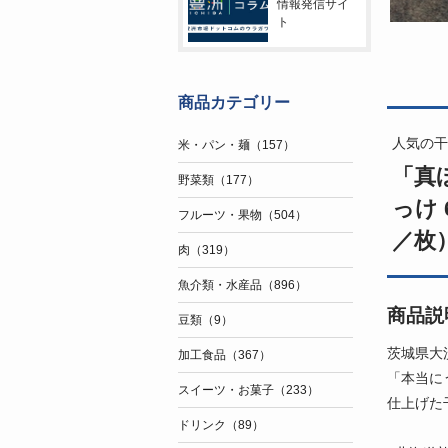
情報発信サイ
ト
商品カテゴリー
人気の干
米・パン・麺（157）
「真
野菜類（177）
っけ 
フルーツ・果物（504）
／枚
肉（319）
魚介類・水産品（896）
商品説
豆類（9）
茨城県大
加工食品（367）
「本当に
スイーツ・お菓子（233）
仕上げた
ドリンク（89）