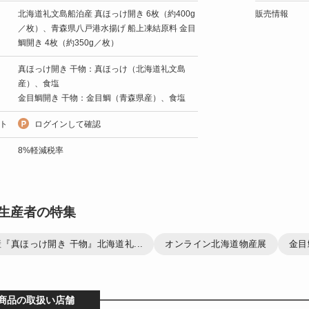
北海道礼文島船泊産 真ほっけ開き 6枚（約400g
販売情報
／枚）、青森県八戸港水揚げ 船上凍結原料 金目
鯛開き 4枚（約350g／枚）
真ほっけ開き 干物：真ほっけ（北海道礼文島
産）、食塩
金目鯛開き 干物：金目鯛（青森県産）、食塩
ト
ログインして確認
8%軽減税率
生産者の特集
『真ほっけ開き 干物』北海道礼...
オンライン北海道物産展
金目
商品の取扱い店舗