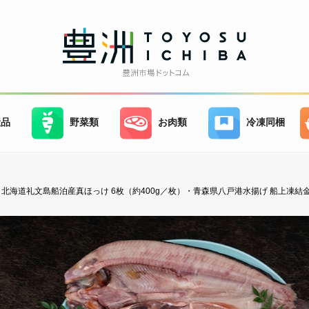
産品
野菜類
お肉類
冷凍同梱
北海道礼文島船泊産真ほっけ 6枚（約400g／枚）・青森県八戸港水揚げ 船上凍結金目