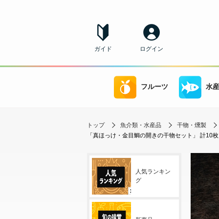
ガイド
ログイン
フルーツ
水
トップ
魚介類・水産品
干物・燻製
「真ほっけ・金目鯛の開きの干物セット」 計10枚 
人気ランキン
グ