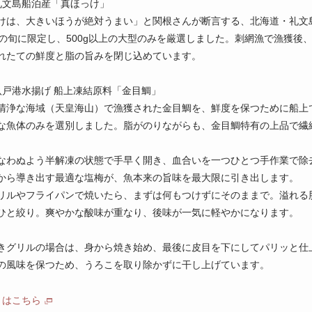
礼文島船泊産「真ほっけ」
けは、大きいほうが絶対うまい」と関根さんが断言する、北海道・礼文
月の旬に限定し、500g以上の大型のみを厳選しました。刺網漁で漁獲後
れたての鮮度と脂の旨みを閉じ込めています。
八戸港水揚げ 船上凍結原料「金目鯛」
清浄な海域（天皇海山）で漁獲された金目鯛を、鮮度を保つために船上で
な魚体のみを選別しました。脂がのりながらも、金目鯛特有の上品で繊
なわぬよう半解凍の状態で手早く開き、血合いを一つひとつ手作業で除
から導き出す最適な塩梅が、魚本来の旨味を最大限に引き出します。
リルやフライパンで焼いたら、まずは何もつけずにそのままで。溢れる
ひと絞り。爽やかな酸味が重なり、後味が一気に軽やかになります。
きグリルの場合は、身から焼き始め、最後に皮目を下にしてパリッと仕
の風味を保つため、うろこを取り除かずに干し上げています。
トはこちら