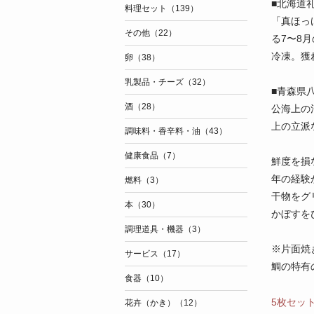
■北海道
料理セット（139）
「真ほっ
その他（22）
る7〜8
冷凍。獲
卵（38）
乳製品・チーズ（32）
■青森県
酒（28）
公海上の
上の立派
調味料・香辛料・油（43）
健康食品（7）
鮮度を損
年の経験
燃料（3）
干物をグ
本（30）
かぼすを
調理道具・機器（3）
※片面焼
サービス（17）
鯛の特有
食器（10）
5枚セッ
花卉（かき）（12）