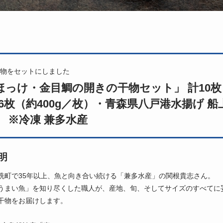
物をセットにしました
ほっけ・金目鯛の開きの干物セット」 計10枚
6枚（約400g／枚）・青森県八戸港水揚げ 船上
） ※冷凍 兼多水産
明
洗町で35年以上、魚と向き合い続ける「兼多水産」の関根貴志さん。
うまい魚」を知り尽くした職人が、産地、旬、そしてサイズのすべてに
干物をお届けします。