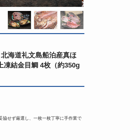
 北海道礼文島船泊産真ほ
凍結金目鯛 4枚（約350g
妥協せず厳選し、一枚一枚丁寧に手作業で