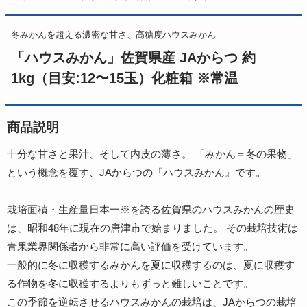
冬みかんを超える濃密な甘さ、高糖度ハウスみかん
「ハウスみかん」佐賀県産 JAからつ 約
1kg（目安:12〜15玉）化粧箱 ※常温
商品説明
十分な甘さと果汁、そして内皮の薄さ。 「みかん＝冬の果物」
という概念を覆す、JAからつの『ハウスみかん』です。
栽培面積・生産量日本一※を誇る佐賀県のハウスみかんの歴史
は、昭和48年に現在の唐津市で始まりました。 その栽培技術は
青果業界関係者から非常に高い評価を受けています。
一般的に冬に収穫するみかんを夏に収穫するのは、夏に収穫す
る作物を冬に収穫するよりもずっと難しいことです。
この季節を逆転させるハウスみかんの栽培は、JAからつの栽培