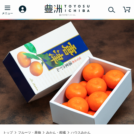
トップ
フルーツ・果物
みかん・柑橘
ハウスみかん