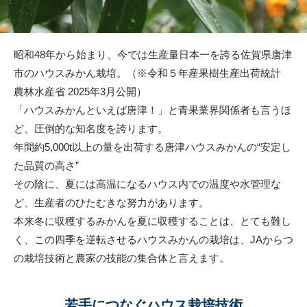
昭和48年から始まり、今では生産量日本一を誇る佐賀県唐津
市のハウスみかん栽培。（※令和５年産果樹生産出荷統計
農林水産省 2025年3月公開）
「ハウスみかんといえば唐津！」と青果業界関係者も言うほ
ど、圧倒的な知名度を誇ります。
年間約5,000t以上の量を出荷する唐津ハウスみかんの“安定し
た品質の高さ”
その陰に、夏には高温になるハウス内での温度や水管理な
ど、生産者のひたむきな努力があります。
本来冬に収穫するみかんを夏に収穫することは、とても難し
く、この四季を逆転させるハウスみかんの栽培は、JAからつ
の栽培技術と農家の技能の集合体と言えます。
若手につなぐハウス栽培技術