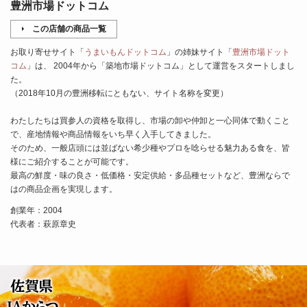
豊洲市場ドットコム
この店舗の商品一覧
お取り寄せサイト「
うまいもんドットコム
」の姉妹サイト「
豊洲市場ドット
コム
」は、 2004年から「築地市場ドットコム」として運営をスタートしまし
た。
（2018年10月の豊洲移転にともない、サイト名称を変更）
わたしたちは買参人の資格を取得し、市場の卸や仲卸と一心同体で動くこと
で、産地情報や商品情報をいち早く入手してきました。
そのため、一般店頭には並ばない希少種やプロを唸らせる魅力ある食を、皆
様にご紹介することが可能です。
最高の鮮度・味の良さ・低価格・安定供給・多品種セットなど、豊洲ならで
はの商品企画を実現します。
創業年：2004
代表者：萩原章史