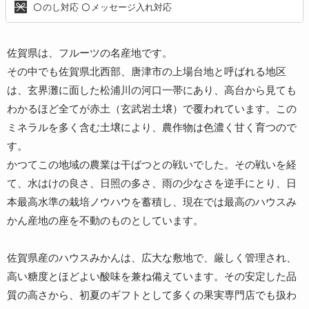
のし対応
メッセージ入れ対応
〇
〇
佐賀県は、フルーツの名産地です。
その中でも佐賀県北西部、唐津市の上場台地と呼ばれる地区
は、玄界灘に面した松浦川の河口一帯にあり、高台から見ても
わかるほど全てが赤土（玄武岩土壌）で覆われています。この
ミネラルを多く含む土壌により、農作物は色濃く甘く育つので
す。
かつてこの地域の農業は干ばつとの戦いでした。その戦いを経
て、水はけの良さ、日照の多さ、雨の少なさを逆手にとり、日
本最高水準の栽培ノウハウを蓄積し、現在では最高のハウスみ
かん産地の座を不動のものとしています。
佐賀県産のハウスみかんは、広大な敷地で、厳しく管理され、
高い糖度とほどよい酸味を兼ね備えています。その安定した品
質の高さから、初夏のギフトとして多くの果実専門店でも扱わ