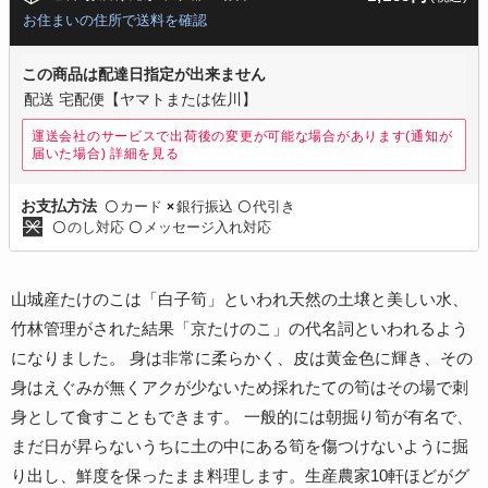
お住まいの住所で送料を確認
この商品は配達日指定が出来ません
配送 宅配便【ヤマトまたは佐川】
運送会社のサービスで出荷後の変更が可能な場合があります(通知が
届いた場合)
詳細を見る
カード
銀行振込
代引き
お支払方法
〇
×
〇
のし対応
メッセージ入れ対応
〇
〇
山城産たけのこは「白子筍」といわれ天然の土壌と美しい水、
竹林管理がされた結果「京たけのこ」の代名詞といわれるよう
になりました。 身は非常に柔らかく、皮は黄金色に輝き、その
身はえぐみが無くアクが少ないため採れたての筍はその場で刺
身として食すこともできます。 一般的には朝掘り筍が有名で、
まだ日が昇らないうちに土の中にある筍を傷つけないように掘
り出し、鮮度を保ったまま料理します。生産農家10軒ほどがグ