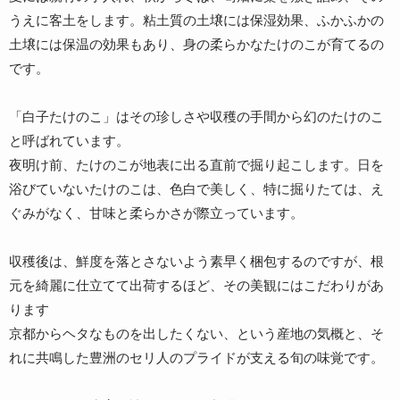
うえに客土をします。粘土質の土壌には保湿効果、ふかふかの
土壌には保温の効果もあり、身の柔らかなたけのこが育てるの
です。
「白子たけのこ」はその珍しさや収穫の手間から幻のたけのこ
と呼ばれています。
夜明け前、たけのこが地表に出る直前で掘り起こします。日を
浴びていないたけのこは、色白で美しく、特に掘りたては、え
ぐみがなく、甘味と柔らかさが際立っています。
収穫後は、鮮度を落とさないよう素早く梱包するのですが、根
元を綺麗に仕立てて出荷するほど、その美観にはこだわりがあ
ります
京都からヘタなものを出したくない、という産地の気概と、そ
れに共鳴した豊洲のセリ人のプライドが支える旬の味覚です。