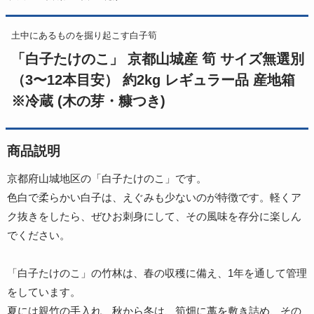
土中にあるものを掘り起こす白子筍
「白子たけのこ」 京都山城産 筍 サイズ無選別
（3〜12本目安） 約2kg レギュラー品 産地箱
※冷蔵 (木の芽・糠つき)
商品説明
京都府山城地区の「白子たけのこ」です。
色白で柔らかい白子は、えぐみも少ないのが特徴です。軽くア
ク抜きをしたら、ぜひお刺身にして、その風味を存分に楽しん
でください。
「白子たけのこ」の竹林は、春の収穫に備え、1年を通して管理
をしています。
夏には親竹の手入れ、秋から冬は、筍畑に藁を敷き詰め、その