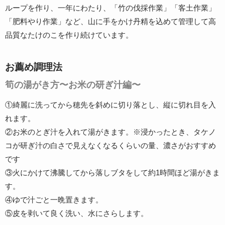
ループを作り、一年にわたり、「竹の伐採作業」「客土作業」
「肥料やり作業」など、山に手をかけ丹精を込めて管理して高
品質なたけのこを作り続けています。
お薦め調理法
筍の湯がき方〜お米の研ぎ汁編〜
①綺麗に洗ってから穂先を斜めに切り落とし、縦に切れ目を入
れます。
②お米のとぎ汁を入れて湯がきます。※浸かったとき、タケノ
コが研ぎ汁の白さで見えなくなるくらいの量、濃さがおすすめ
です
③火にかけて沸騰してから落しブタをして約1時間ほど湯がきま
す。
④ゆで汁ごと一晩置きます。
⑤皮を剥いて良く洗い、水にさらします。