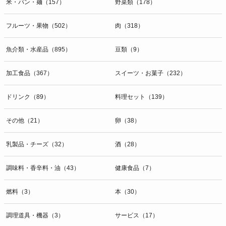
米・パン・麺（157）
野菜類（178）
フルーツ・果物（502）
肉（318）
魚介類・水産品（895）
豆類（9）
加工食品（367）
スイーツ・お菓子（232）
ドリンク（89）
料理セット（139）
その他（21）
卵（38）
乳製品・チーズ（32）
酒（28）
調味料・香辛料・油（43）
健康食品（7）
燃料（3）
本（30）
調理道具・機器（3）
サービス（17）