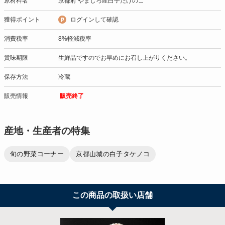
原材料名
京都府 やましろ産白子たけのこ
獲得ポイント
ログインして確認
消費税率
8%軽減税率
賞味期限
生鮮品ですのでお早めにお召し上がりください。
保存方法
冷蔵
販売情報
販売終了
産地・生産者の特集
旬の野菜コーナー
京都山城の白子タケノコ
この商品の取扱い店舗