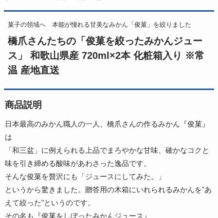
菓子の領域へ 本能が憧れる甘美なみかん「俊菓」を絞りました
橋爪さんたちの「俊菓を絞ったみかんジュー
ス」 和歌山県産 720ml×2本 化粧箱入り ※常
温 産地直送
商品説明
日本最高のみかん職人の一人、橋爪さんの作るみかん『俊菓』
は
「和三盆」に例えられる上品でまろやかな甘味、確かなコクと
味を引き締める酸味があわさった逸品です。
そんな俊菓を贅沢にも「ジュースにしてみた。」
というから驚きました。贈答用の木箱にいれられるみかんを"あ
えて絞った"というのです。
その名も『俊菓をしぼったみかんジュース』