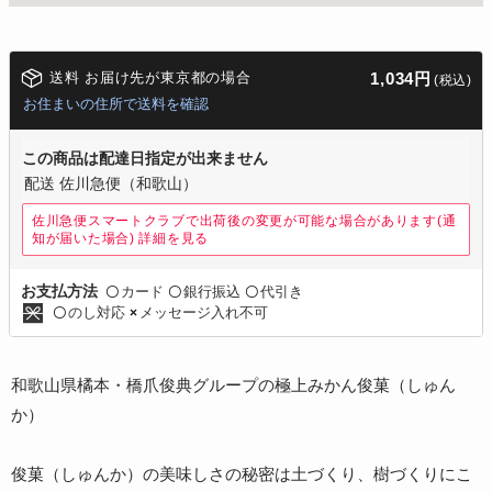
送料 お届け先が東京都の場合
1,034円
(税込)
お住まいの住所で送料を確認
この商品は配達日指定が出来ません
配送 佐川急便（和歌山）
佐川急便スマートクラブで出荷後の変更が可能な場合があります(通
知が届いた場合)
詳細を見る
カード
銀行振込
代引き
お支払方法
〇
〇
〇
のし対応
メッセージ入れ不可
〇
×
和歌山県橘本・橋爪俊典グループの極上みかん俊菓（しゅん
か）
俊菓（しゅんか）の美味しさの秘密は土づくり、樹づくりにこ