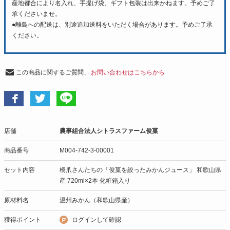
産地都合により名入れ、手提げ袋、ギフト包装は出来かねます。予めご了
承くださいませ。
●離島への配送は、別途追加送料をいただく場合があります。予めご了承
ください。
この商品に関するご質問、
お問い合わせはこちらから
店舗
農事組合法人シトラスファーム俊菓
商品番号
M004-742-3-00001
セット内容
橋爪さんたちの「俊菓を絞ったみかんジュース」 和歌山県
産 720ml×2本 化粧箱入り
原材料名
温州みかん（和歌山県産）
獲得ポイント
ログインして確認