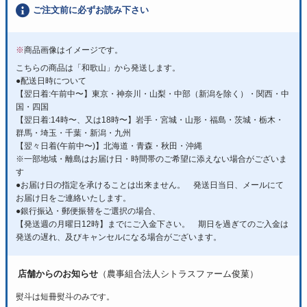
ご注文前に必ずお読み下さい
※
商品画像はイメージです。
こちらの商品は「和歌山」から発送します。
●配送日時について
【翌日着:午前中〜】東京・神奈川・山梨・中部（新潟を除く）・関西・中
国・四国
【翌日着:14時〜、又は18時〜】岩手・宮城・山形・福島・茨城・栃木・
群馬・埼玉・千葉・新潟・九州
【翌々日着(午前中〜)】北海道・青森・秋田・沖縄
※一部地域・離島はお届け日・時間帯のご希望に添えない場合がございま
す
●お届け日の指定を承けることは出来ません。 発送日当日、メールにて
お届け日をご連絡いたします。
●銀行振込・郵便振替をご選択の場合、
【発送週の月曜日12時】までにご入金下さい。 期日を過ぎてのご入金は
発送の遅れ、及びキャンセルになる場合がございます。
店舗からのお知らせ
（農事組合法人シトラスファーム俊菓）
熨斗は短冊熨斗のみです。