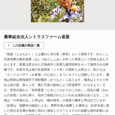
農事組合法人シトラスファーム俊菓
この店舗の商品一覧
『俊菓（しゅんか）』とは優れた木の実（果実）という意味です。わたくし
代表理事の橋爪俊典（はしづめとしふみ）が作った果実という意味も含んで
おります。俊菓は恵まれた立地条件と高度な栽培技術をもって栽培される柑
橘です。生産方法は他の生産団体（ＪＡ等）の指針とは異なり、私たちは
『エンドユーザー（お客様）のために』をコンセプトに活動しています。 園
地は和歌山県海南市下津町橘本（きつもと）にあります。橘本は１９００年
以上前の昔、第１１代 垂仁天皇の勅命により田道間守（たぢまもり）公
が、常世の国から『非時香菓（ときじくのかぐのこのみ）』現在の橘（みか
んの先祖）を持ち帰り、初めて移植されたといわれる場所があります。この
地は『六本樹の丘』と呼ばれ『橘の根本』の意味で橘本と呼ばれています。
（岩屋山 福勝寺の縁起による） 熊野古道が縦断した橘本は、紀伊水道に面
した秩父古生層が地表に現れた海抜１００〜２００ｍの温暖な南向斜面に位