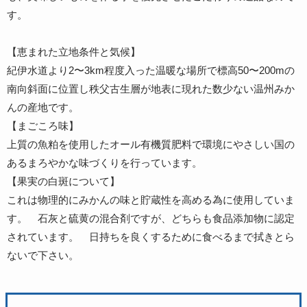
す。
【恵まれた立地条件と気候】
紀伊水道より2〜3km程度入った温暖な場所で標高50〜200mの
南向斜面に位置し秩父古生層が地表に現れた数少ない温州みか
んの産地です。
【まごころ味】
上質の魚粕を使用したオール有機質肥料で環境にやさしい国の
あるまろやかな味づくりを行っています。
【果実の白斑について】
これは物理的にみかんの味と貯蔵性を高める為に使用していま
す。 石灰と硫黄の混合剤ですが、どちらも食品添加物に認定
されています。 日持ちを良くするために食べるまで拭きとら
ないで下さい。