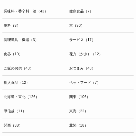
調味料・香辛料・油（43）
健康食品（7）
燃料（3）
本（30）
調理道具・機器（3）
サービス（17）
食器（10）
花卉（かき）（12）
ご飯のお供（43）
おつまみ（43）
輸入食品（12）
ペットフード（7）
北海道・東北（126）
関東（106）
甲信越（11）
東海（22）
関西（38）
北陸（18）