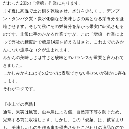
だわった2回の「増糖」作業にあります。
まず夏に高温で土と樹を乾燥させ、水分を少なくし、デンプ
ン・タンパク質・炭水化物など美味しさの素となる栄養分を凝
縮させます。そして秋にその栄養分を葉から果実に転流させる
のです。非常に手のかかる作業ですが、この「増糖」作業によ
って弊社の糖度計で糖度14度を超える甘さと、これまでのみか
んにない濃厚なコクが生まれます。
みかんの美味しさは甘さと酸味とのバランスが重要と言われて
きました。
しかしみかんにはその2つでは表現できない味わいが確かに存在
します。
それがコクです。
【樹上での完熟】
通常、果実は風害、虫や鳥による傷、自然落下等を防ぐため、
完熟する前に収穫します。しかし、この『俊菓』は、被害より
も、美味しいものを作る事を優先させたこだわりの逸品なので