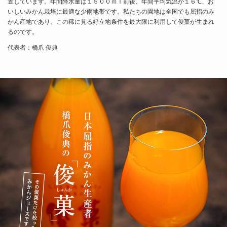
置しています。年間降水量は１５００ｍｌ前後、年間平均気温が１６℃、お
いしいみかん栽培に最適な少雨地帯です。私たちの園地は全国でも屈指のみ
かん産地であり、この稀に見る好立地条件を最大限に利用して俊菓が生まれ
るのです。
代表者：橋爪 俊典