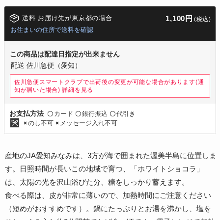
送料 お届け先が東京都の場合
1,100円
(税込)
お住まいの住所で送料を確認
この商品は配達日指定が出来ません
配送 佐川急便（愛知）
佐川急便スマートクラブで出荷後の変更が可能な場合があります(通
知が届いた場合)
詳細を見る
カード
銀行振込
代引き
お支払方法
〇
〇
〇
のし不可
メッセージ入れ不可
×
×
産地のJA愛知みなみは、3方が海で囲まれた渥美半島に位置しま
す。日照時間が長いこの地域で育つ、「ホワイトショコラ」
は、太陽の光を沢山浴びた分、糖をしっかり蓄えます。
食べる際は、皮が非常に薄いので、加熱時間にご注意ください
（短めがおすすめです）。鍋にたっぷりとお湯を沸かし、塩を