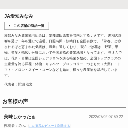
JA愛知みなみ
この店舗の商品一覧
愛知みなみ農業協同組合は、愛知県田原市を管内とするＪＡです。 黒潮の影
響を受け一年を通じて温暖、日照時間・快晴日も全国有数で、「常春」と称
されるほど恵まれた気候は、農業に適しており、 現在では花き、野菜、果
物、畜産と幅広い分野において全国屈指の農業地域となってます。 当ＪＡで
は、花き・青果は全国シェア３０％を誇る輪菊を始め、全国トップクラスの
生産量を誇る洋花・鉢物・キャベツ・ブロッコリー・つまもの（大葉）・ト
マト・メロン・スイートコーンなどを始め、様々な農産物を栽培していま
す。
代表者：間瀬 浩文
お客様の声
美味しかったぁ
2022/07/02 07:59:22
投稿者：みん
（
この商品レビューを削除する
）