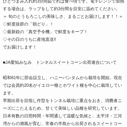
ひとつまみ入れ約3分間茹でれば食べ頃です。電子レンジで加熱
する場合は、ラップをして約3分間を目安に温めてください。
＝ 旬のとうもろこしの美味しさ、まるごとお届けします！！＝
◇鮮度抜群の「朝どり」！
◇最新鋭の「真空予令機」で鮮度をキープ！
◇その日のうちに産地直送!!
でお届けします！
■JA愛知みなみ トンネルスイートコーン出荷連合について
昭和61年に部会設立し、ハニーバンタムから栽培を開始。現在
では会員約20名がイエロー種とホワイト種を中心に栽培してい
ます。
早期出荷を目指し作型をトンネル栽培に重点をおき、消費者ニ
ーズにこたえるため、甘くて美味しい品種を研究しています。
日本有数の日照時間・年間通して温暖な気候と、太平洋・三河
湾からの潮風が育む、常春の半島から出荷されるスイートコー