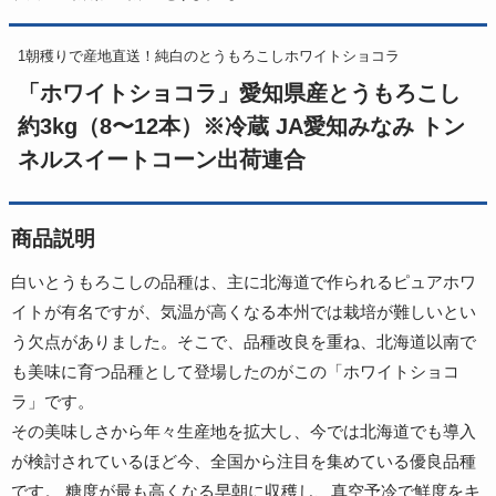
1朝穫りで産地直送！純白のとうもろこしホワイトショコラ
「ホワイトショコラ」愛知県産とうもろこし
約3kg（8〜12本）※冷蔵 JA愛知みなみ トン
ネルスイートコーン出荷連合
商品説明
白いとうもろこしの品種は、主に北海道で作られるピュアホワ
イトが有名ですが、気温が高くなる本州では栽培が難しいとい
う欠点がありました。そこで、品種改良を重ね、北海道以南で
も美味に育つ品種として登場したのがこの「ホワイトショコ
ラ」です。
その美味しさから年々生産地を拡大し、今では北海道でも導入
が検討されているほど今、全国から注目を集めている優良品種
です。 糖度が最も高くなる早朝に収穫し、真空予冷で鮮度をキ