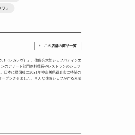
デロワ」
この店舗の商品一覧
-Vous（レガレヴ）」。佐藤亮太郎シェフパティシエ
ランのデザート部門副料理長やレストランのシェフ
。日本に帰国後に2021年神奈川県鎌倉市に待望の
）」をオープンさせました。そんな佐藤シェフが作る素晴