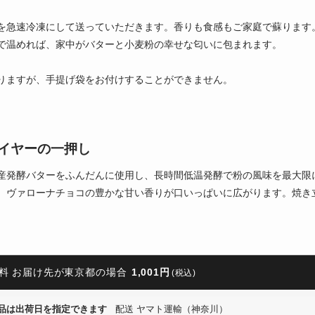
を急速冷凍にして送っていただきます。香りも食感もご家庭で蘇ります
で温めれば、家中がバターと小麦粉の幸せな匂いに包まれます。
りますが、手提げ袋をお付けすることができません。
イヤーの一押し
産発酵バターをふんだんに使用し、長時間低温発酵で粉の風味を最大限
、ヴァローナチョコの豊かな甘い香りが口いっぱいに広がります。焼き
料 お届け先が東京都の場合
1,001円
(税込)
品は出荷日を指定できます
配送 ヤマト運輸（神奈川）