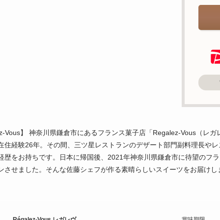
lez-Vous】 神奈川県鎌倉市にあるフランス菓子店「Regalez-Vou
在住経験26年。その間、三ツ星レストランのデザート部門副料理長や
経歴をお持ちです。日本に帰国後、2021年神奈川県鎌倉市に待望のフランス菓
ンさせました。そんな佐藤シェフが作る素晴らしいスイーツをお届けし
Régalez-Vous レガレヴ
賞味期限