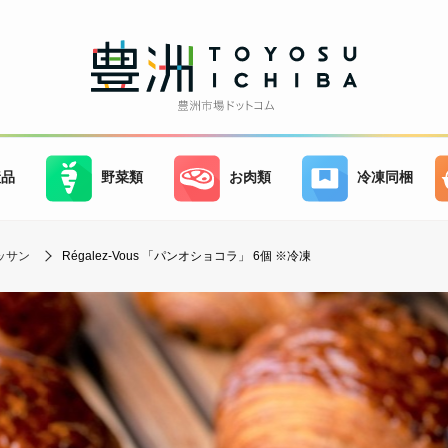
産品
野菜類
お肉類
冷凍同梱
ッサン
Régalez-Vous 「パンオショコラ」 6個 ※冷凍