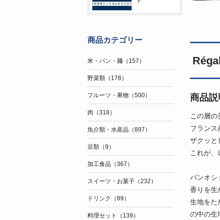
ト
商品カテゴリー
Rég
米・パン・麺（157）
野菜類（178）
フルーツ・果物（500）
商品説
肉（318）
この層の
フランス
魚介類・水産品（897）
ザクッと
豆類（9）
これが、
加工食品（367）
パンオシ
スイーツ・お菓子（232）
香りを生
ドリンク（89）
生地をた
の中の生
料理セット（139）