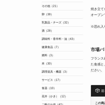
その他（21）
焼き立て
卵（38）
オーブン
乳製品・チーズ（32）
※恐れ入
酒（28）
調味料・香辛料・油（43）
健康食品（7）
市場バ
燃料（3）
フランス
本（30）
た食感と
ださい。
調理道具・機器（3）
サービス（17）
食器（10）
送
花卉（かき）（12）
この商
ご飯のお供（42）