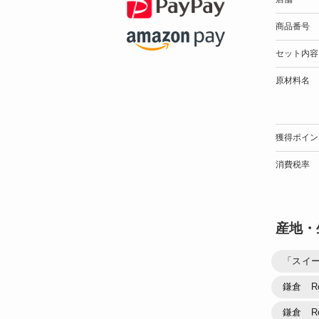
商品番号
セット内容
原材料名
獲得ポイン
消費税率
産地・
「スイ
鎌倉 Ré
鎌倉 R