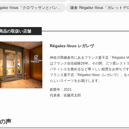
galez-Vous「クロワッサンとパン...
鎌倉 Régalez-Vous「ガレット
商品の取扱い店舗
Régalez-Vous レガレヴ
神奈川県鎌倉市にあるフランス菓子店「Régalez
はフランス在住経験26年。その間、三ツ星レスト
パティシエを務めるなど華々しい経歴をお持ちです
フランス菓子店「Régalez-Vous（レガレヴ
らしいスイーツをお届けします。
創業年：2021
代表者：佐藤亮太郎
の声