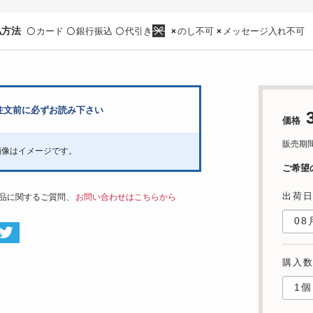
払方法
カード
銀行振込
代引き
のし不可
メッセージ入れ不可
〇
〇
〇
×
×
注文前に必ずお読み下さい
価格
販売期間：'
画像はイメージです。
ご希望
出荷
品に関するご質問、
お問い合わせはこちらから
購入