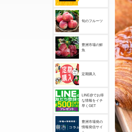
旬のフルーツ
豊洲市場の鮮
魚
定期購入
LINE@でお得
な情報をイチ
早くGET
豊洲市場発の
情報発信サイ