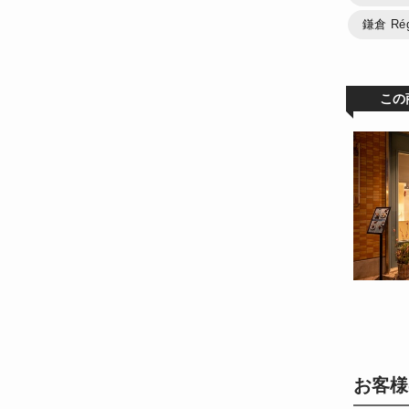
鎌倉 Ré
この
お客様