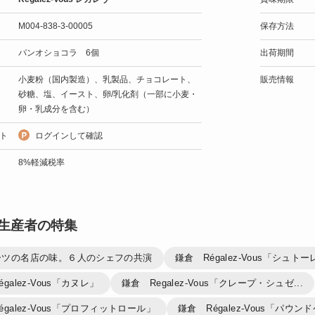
M004-838-3-00005
保存方法
パンオショコラ 6個
出荷期間
小麦粉（国内製造）、乳製品、チョコレート、
販売情報
砂糖、塩、イースト、卵/乳化剤（一部に小麦・
卵・乳成分を含む）
ト
ログインして確認
8%軽減税率
生産者の特集
ーツの名店の味。６人のシェフの共演
鎌倉 Régalez-Vous「シュト
galez-Vous「カヌレ」
鎌倉 Regalez-Vous「クレープ・シュゼ...
égalez-Vous「プロフィットロール」
鎌倉 Régalez-Vous「パウン