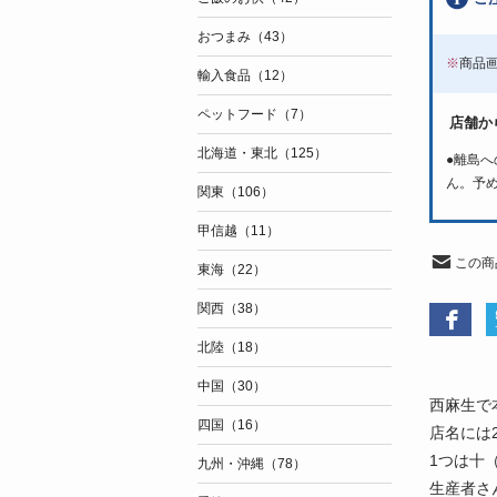
おつまみ（43）
※
商品
輸入食品（12）
ペットフード（7）
店舗か
北海道・東北（125）
●離島
ん。予
関東（106）
甲信越（11）
この商
東海（22）
関西（38）
北陸（18）
中国（30）
西麻生で
四国（16）
店名には
1つは十
九州・沖縄（78）
生産者さ