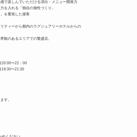
五感で楽しんでいただける演出・メニュー開発力
に力を入れる「独自の個性づくり」
さ」を重視した接客
え
タリティーから都内のラグジュアリーホテルからの
世界観のあるエリアでの繁盛店。
0:00〜22：00
:30〜21:30
ります。
かめください。