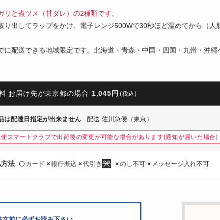
ガリと煮ツメ（甘ダレ）の2種類です。
取り出してラップをかけ、電子レンジ500Wで30秒ほど温めてから（
でに配送できる地域限定です。北海道・青森・中国・四国・九州・沖縄
料 お届け先が東京都の場合
1,045円
(税込)
品は配達日指定が出来ません
配送 佐川急便（東京）
急便スマートクラブで出荷後の変更が可能な場合があります(通知が届いた場合)
払方法
カード
銀行振込
代引き
のし不可
メッセージ入れ不可
〇
×
×
×
×
注文前に必ずお読み下さい