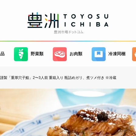
産品
野菜類
お肉類
冷凍同梱
 謹製「重厚穴子鮨」2〜3人前 重箱入り 瓶詰めガリ、煮ツメ付き ※冷蔵