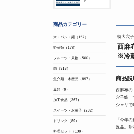
ト
商品カテゴリー
特大穴子
米・パン・麺（157）
西麻
野菜類（178）
※冷
フルーツ・果物（500）
肉（318）
商品説
魚介類・水産品（897）
西麻布の
豆類（9）
穴子鮨」
加工食品（367）
シャリで
スイーツ・お菓子（232）
「今年の
ドリンク（89）
逸品。別
料理セット（139）