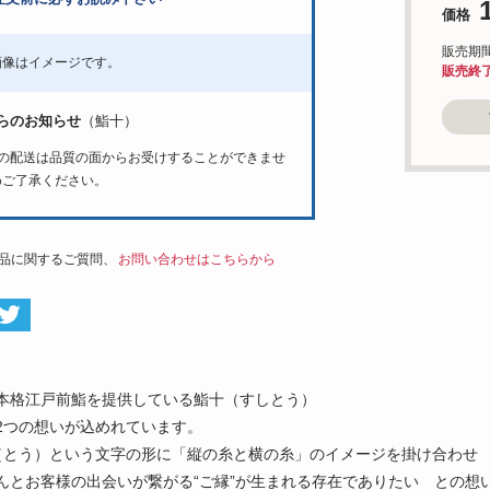
価格
販売期間：6
画像はイメージです。
販売終
らのお知らせ
（鮨十）
への配送は品質の面からお受けすることができませ
めご了承ください。
品に関するご質問、
お問い合わせはこちらから
本格江戸前鮨を提供している鮨十（すしとう）
2つの想いが込めれています。
（とう）という文字の形に「縦の糸と横の糸」のイメージを掛け合わせ
んとお客様の出会いが繋がる“ご縁”が生まれる存在でありたい との想