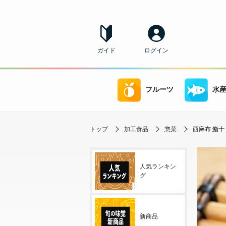
ガイド
ログイン
フルーツ
水
トップ
加工食品
惣菜
西麻布 鮨十
人気ランキン
グ
新商品