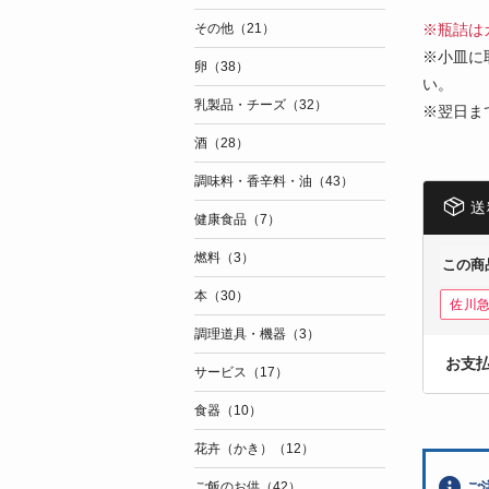
※瓶詰は
その他（21）
※小皿に
卵（38）
い。
乳製品・チーズ（32）
※翌日ま
酒（28）
調味料・香辛料・油（43）
送
健康食品（7）
燃料（3）
この商
本（30）
佐川
調理道具・機器（3）
お支
サービス（17）
食器（10）
花卉（かき）（12）
ご
ご飯のお供（42）