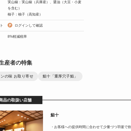
実山椒：実山椒（兵庫産）、醤油（大豆・小麦
を含む）
柚子：柚子（高知産）
ト
ログインして確認
8%軽減税率
生産者の特集
ンの味 お取り寄せ
鮨十「重厚穴子鮨」
商品の取扱い店舗
鮨十
・お客様への提供時間に合わせて少量づつ羽釜で