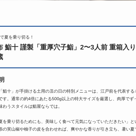
で夏を乗り切る！
布 鮨十 謹製「重厚穴子鮨」2〜3人前 重箱入
蔵
明
「鮨十」が手掛ける土用の丑の日の特別メニューは、江戸前を代表する
です。通常の約4倍にあたる500g以上の特大サイズを厳選し、肉厚で
味わうスタイルは鮨屋ならでは。
夏を乗り切るためにも、美味しく食べて元気になっていただきたい」と
添の実山椒や柚子の皮を合わせれば、爽やかな香りが引き立ち、暑い夏