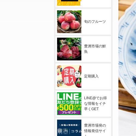
旬のフルーツ
豊洲市場の鮮
魚
定期購入
LINE@でお得
な情報をイチ
早くGET
豊洲市場発の
情報発信サイ