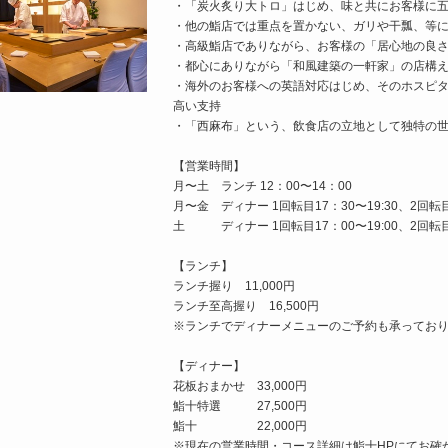
・「炭火炙り大トロ」はじめ、味と共にお客様に
・他の鮨店では重点を置かない、ガリや干瓢、等
・高級鮨店でありながら、お客様の「居心地の良
・都心にありながら「和風建築の一軒家」の店構
・海外のお客様への英語対応はじめ、そのホスピ
高い支持
・「西麻布」という、飲食店の立地として独特の
【営業時間】
月〜土 ランチ 12：00〜14：00
月〜金 ディナー 1回転目17：30〜19:30、2回転目2
土 ディナー 1回転目17：00〜19:00、2回転目19
【ランチ】
ランチ握り 11,000円
ランチ至高握り 16,500円
※ランチでディナーメニューのご予約も承ってお
【ディナー】
花板おまかせ 33,000円
鮨十特選 27,500円
鮨十 22,000円
※現在の営業時間・コース詳細は鮨十HPにてお確