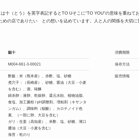
には十（とう）を英字表記するとTO Uそこに“TO YOU"の意味を重ねて
ための店でありたい との想いを込めています。人と人の関係を大切に
鮨十
消費期限
M004-661-3-00021
保存方法
酢飯：米（熊本産）、赤酢、塩、砂糖
販売情報
煮穴子：（長崎産）、砂糖、醤油（大豆・小麦
を含む）、酒、味醂
錦糸卵：液卵、乾燥卵、還元水飴、植物油脂、
食塩、加工澱粉 / pH調整剤、増粘剤（キサンタ
ンガム）、調味料（核酸）、カロチノイド色
素、（一部に卵、大豆を含む）
ガリ：生姜（高知産）、米酢、塩、砂糖、薄口
醬油（大豆・小麦を含む）
海苔：乾のり