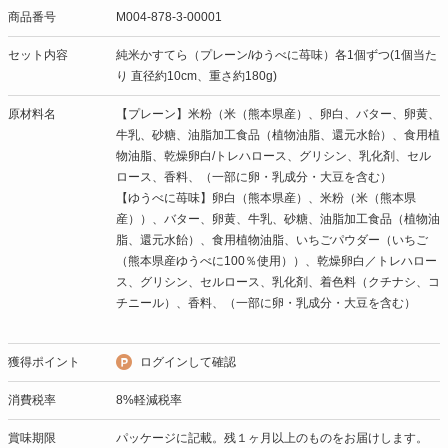
商品番号
M004-878-3-00001
セット内容
純米かすてら（プレーン/ゆうべに苺味）各1個ずつ(1個当た
り 直径約10cm、重さ約180g)
原材料名
【プレーン】米粉（米（熊本県産）、卵白、バター、卵黄、
牛乳、砂糖、油脂加工食品（植物油脂、還元水飴）、食用植
物油脂、乾燥卵白/トレハロース、グリシン、乳化剤、セル
ロース、香料、（一部に卵・乳成分・大豆を含む）
【ゆうべに苺味】卵白（熊本県産）、米粉（米（熊本県
産））、バター、卵黄、牛乳、砂糖、油脂加工食品（植物油
脂、還元水飴）、食用植物油脂、いちごパウダー（いちご
（熊本県産ゆうべに100％使用））、乾燥卵白／トレハロー
ス、グリシン、セルロース、乳化剤、着色料（クチナシ、コ
チニール）、香料、（一部に卵・乳成分・大豆を含む）
獲得ポイント
ログインして確認
消費税率
8%軽減税率
賞味期限
パッケージに記載。残１ヶ月以上のものをお届けします。