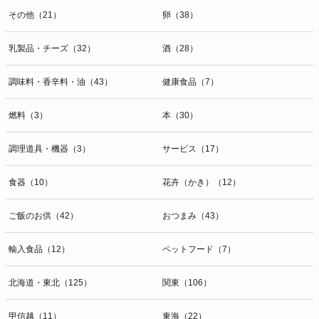
その他（21）
卵（38）
乳製品・チーズ（32）
酒（28）
調味料・香辛料・油（43）
健康食品（7）
燃料（3）
本（30）
調理道具・機器（3）
サービス（17）
食器（10）
花卉（かき）（12）
ご飯のお供（42）
おつまみ（43）
輸入食品（12）
ペットフード（7）
北海道・東北（125）
関東（106）
甲信越（11）
東海（22）