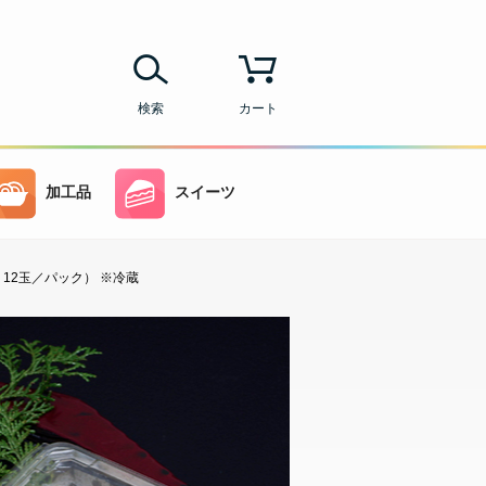
検索
カート
加工品
スイーツ
・12玉／パック） ※冷蔵