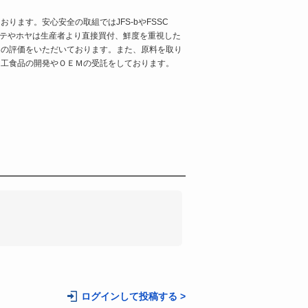
ります。安心安全の取組ではJFS-bやFSSC
ます。ホタテやホヤは生産者より直接買付、鮮度を重視した
定の評価をいただいております。また、原料を取り
加工食品の開発やＯＥＭの受託をしております。
。
ログインして投稿する >