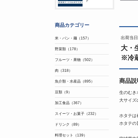
ト
商品カテゴリー
出荷当日
米・パン・麺（157）
大・
野菜類（178）
※冷
フルーツ・果物（502）
肉（318）
商品説
魚介類・水産品（895）
生のむき
豆類（9）
大サイズ
加工食品（367）
スイーツ・お菓子（232）
ホタテは
ホタテの
ドリンク（89）
料理セット（139）