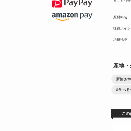
原材料名
獲得ポイン
消費税率
産地・
新鮮お
#食べる
この