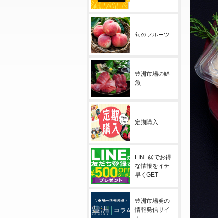
旬のフルーツ
豊洲市場の鮮
魚
定期購入
LINE@でお得
な情報をイチ
早くGET
豊洲市場発の
情報発信サイ