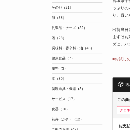
宮城県中
っぷりの
その他（21）
り、旨い
卵（38）
乳製品・チーズ（32）
出荷当日
まずはお
酒（28）
ダに、バ
調味料・香辛料・油（43）
健康食品（7）
■お試し
燃料（3）
本（30）
送
調理道具・機器（3）
サービス（17）
この商
食器（10）
クロ
花卉（かき）（12）
お支
ご飯のお供（42）