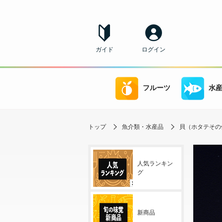
ガイド
ログイン
フルーツ
水
トップ
魚介類・水産品
貝（ホタテその
人気ランキン
グ
新商品