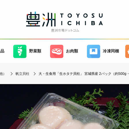
産品
野菜類
お肉類
冷凍同梱
他）
帆立貝柱
大・生食用「生ホタテ貝柱」 宮城県産 2パック（約500g