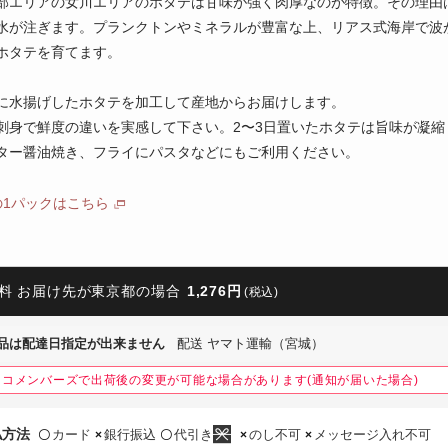
部エリアの女川エリアのホタテは甘味が強く肉厚なのが特徴。その理由
水が注ぎます。プランクトンやミネラルが豊富な上、リアス式海岸で波
ホタテを育てます。
に水揚げしたホタテを加工して産地からお届けします。
刺身で鮮度の違いを実感して下さい。2〜3日置いたホタテは旨味が凝縮
ター醤油焼き、フライにパスタなどにもご利用ください。
の1パックはこちら
料 お届け先が東京都の場合
1,276円
(税込)
品は配達日指定が出来ません
配送 ヤマト運輸（宮城）
ネコメンバーズで出荷後の変更が可能な場合があります(通知が届いた場合)
払方法
カード
銀行振込
代引き
のし不可
メッセージ入れ不可
〇
×
〇
×
×