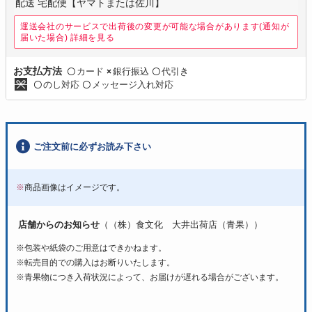
配送 宅配便【ヤマトまたは佐川】
運送会社のサービスで出荷後の変更が可能な場合があります(通知が
届いた場合)
詳細を見る
カード
銀行振込
代引き
お支払方法
〇
×
〇
のし対応
メッセージ入れ対応
〇
〇
ご注文前に必ずお読み下さい
※
商品画像はイメージです。
店舗からのお知らせ
（（株）食文化 大井出荷店（青果））
※包装や紙袋のご用意はできかねます。
※転売目的での購入はお断りいたします。
※青果物につき入荷状況によって、お届けが遅れる場合がございます。