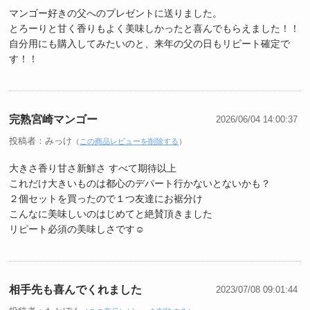
マンゴー好きの父へのプレゼントに送りました。
とろーりと甘く香りもよく美味しかったと喜んでもらえました！！
自分用にも購入してみたいのと、来年の父の日もリピート確定で
す！！
完熟宮崎マンゴー
2026/06/04 14:00:37
投稿者：みっけ
（
この商品レビューを削除する
）
大きさ香り甘さ新鮮さ すべて期待以上
これだけ大きいものは都心のデパート行かないとないかも？
２個セットを買ったので１つ友達にお裾分け
こんなに美味しいのはじめてと絶賛頂きました
リピート必須の美味しさです☺️
相手先も喜んでくれました
2023/07/08 09:01:44