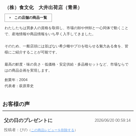
（株）食文化 大井出荷店（青果）
この店舗の商品一覧
わたしたちは買参人の資格を取得し、市場の卸や仲卸と一心同体で動くこと
で、産地情報や商品情報をいち早く入手してきました。
そのため、一般店頭には並ばない希少種やプロを唸らせる魅力ある食を、皆
様にご紹介することが可能です。
最高の鮮度・味の良さ・低価格・安定供給・多品種セットなど、市場ならで
はの商品企画を実現します。
創業年：2004
代表者：萩原章史
お客様の声
父の日のプレゼントに
2026/06/20 00:59:14
投稿者：ぴの
（
この商品レビューを削除する
）