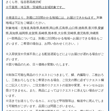
さくら市、塩谷郡高根沢町
※千葉県・埼玉県・茨城県は全域対象です。
※発送日より、到着に2日間かかる地域には、お届けできかねます。
対象
地域は下記をご確認ください。
対象地域：北海道,鳥取県,島根県,岡山県,広島県,山口県,徳島県,香川県,愛媛
県,高知県,福岡県,佐賀県,長崎県,熊本県,大分県,宮崎県,鹿児島県,沖縄県
（一部商品については、到着に2日間かかる地域へお届けできる場合もご
ざいます。ご希望の場合は、お問い合わせください。）
※入荷状況や天候不良による配送遅延などによりお届けが遅れる場合がご
ざいます。
※競り物品のため、日々価格が変動いたします。
※卸加工可能な商品のリクエストにつきまして、鱗、内臓取り、二枚おろ
し、三枚おろしなどをご希望される場合、ご注文の際に必ずリクエスト欄
にご記入ください。ご注文後のリクエストの追加や変更、キャンセルはお
受けできません。また、商品によってはリクエストに添えない場合がござ
います。
※活きでお送りしているカニ、エビなど甲殻類等は、輸送中に死んでしま
う可能性がございます。品質には問題ございません。