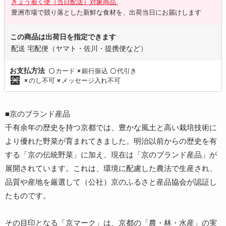
きょう着く便（当日配送）対象商品
豊洲市場で競り落とした新鮮な食材を、出荷当日にお届けします
この商品は出荷日を指定できます
配送 宅配便（ヤマト・佐川・提携便など）
カード
銀行振込
代引き
お支払方法
〇
×
〇
のし不可
メッセージ入れ不可
×
×
■京のブランド産品
千有余年の歴史を持つ京都では、豊かな風土と高い栽培技術に
より優れた野菜が育まれてきました。明治以前からの歴史を有
する「京の伝統野菜」に加え、現在は「京のブランド産品」が
展開されています。これは、環境に配慮した農法で生産され、
品質や産地を厳選して（公社）京のふるさと産品協会が認証し
たものです。
その目印となる「京マーク」は、京都の「農・林・水産」の実