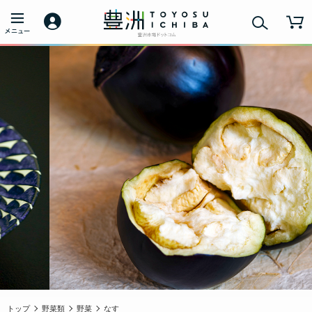
トップ
野菜類
野菜
なす