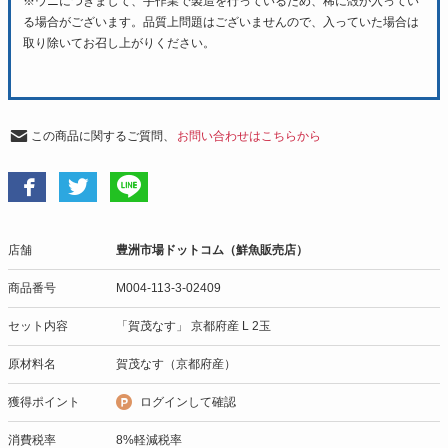
※ウニにつきまして、手作業で製造を行っているため、稀に殻が入ってい
る場合がございます。品質上問題はございませんので、入っていた場合は
取り除いてお召し上がりください。
この商品に関するご質問、
お問い合わせはこちらから
店舗
豊洲市場ドットコム（鮮魚販売店）
商品番号
M004-113-3-02409
セット内容
「賀茂なす」 京都府産 L 2玉
原材料名
賀茂なす（京都府産）
獲得ポイント
ログインして確認
消費税率
8%軽減税率