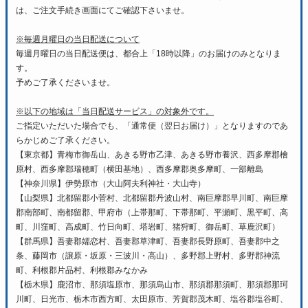
は、ご注文手続き画面にてご確認下さいませ。
※毎週月曜日の当日配送について
毎週月曜日の当日配送便は、都合上「18時以降」のお届けのみとなりま
す。
予めご了承くださいませ。
※以下の地域は「当日配送サービス」の対象外です。
ご指定いただいた場合でも、「通常便（翌日お届け）」となりますのであ
らかじめご了承ください。
【東京都】青梅市御岳山、あきる野市乙津、あきる野市養沢、西多摩郡檜
原村、西多摩郡瑞穂町（横田基地）、西多摩郡奥多摩町、一部離島
【神奈川県】伊勢原市（大山阿夫利神社・大山寺）
【山梨県】北都留郡小菅村、北都留郡丹波山村、南巨摩郡早川町、南巨摩
郡南部町、南都留郡、甲府市（上帯那町、下帯那町、平瀬町、黒平町、高
町、川窪町、高成町、竹日向町、塔岩町、猪狩町、御岳町、草鹿沢町）
【群馬県】吾妻郡嬬恋村、吾妻郡草津町、吾妻郡長野原町、吾妻郡中之
条、藤岡市（譲原・坂原・三波川・高山）、多野郡上野村、多野郡神流
町、利根郡片品村、利根郡みなかみ
【栃木県】鹿沼市、那須塩原市、那須烏山市、那須郡那須町、那須郡那珂
川町、日光市、栃木市西方町、太田原市、芳賀郡茂木町、塩谷郡塩谷町、