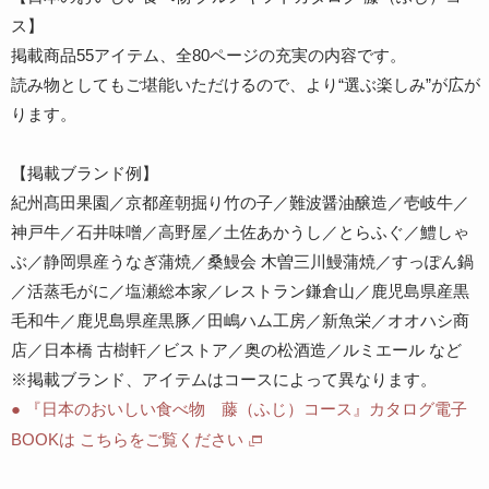
ス】
掲載商品55アイテム、全80ページの充実の内容です。
読み物としてもご堪能いただけるので、より“選ぶ楽しみ”が広が
ります。
【掲載ブランド例】
紀州髙田果園／京都産朝掘り竹の子／難波醤油醸造／壱岐牛／
神戸牛／石井味噌／高野屋／土佐あかうし／とらふぐ／鱧しゃ
ぶ／静岡県産うなぎ蒲焼／桑鰻会 木曽三川鰻蒲焼／すっぽん鍋
／活蒸毛がに／塩瀬総本家／レストラン鎌倉山／鹿児島県産黒
毛和牛／鹿児島県産黒豚／田嶋ハム工房／新魚栄／オオハシ商
店／日本橋 古樹軒／ビストア／奥の松酒造／ルミエール など
※掲載ブランド、アイテムはコースによって異なります。
● 『日本のおいしい食べ物 藤（ふじ）コース』カタログ電子
BOOKは こちらをご覧ください