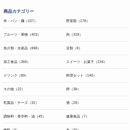
商品カテゴリー
米・パン・麺（157）
野菜類（178）
フルーツ・果物（403）
肉（318）
魚介類・水産品（898）
豆類（9）
加工食品（366）
スイーツ・お菓子（234）
ドリンク（89）
料理セット（140）
その他（22）
卵（38）
乳製品・チーズ（32）
酒（28）
調味料・香辛料・油（45）
健康食品（7）
燃料（3）
本（30）