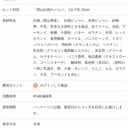
セット内容
「岡山白桃のメルバ」 1台 5号 15cm
原材料名
白桃（岡山県産）、白桃ピューレ、木苺ピューレ、砂糖、
卵、牛乳、乳等を主原料とする食品、生クリーム、水飴、ア
ーモンド、粉糖、小麦粉、バター、ゼラチン、木苺、レッド
カラント、食用薔薇、ローリエ、バニラビーンズ、イヌリ
ン/トレハロース、増粘剤（キサンタンガム、ペクチン）、
乳化剤（グリセリン脂肪酸エステル）、安定剤（グァーガ
ム、カラギナーン）、バニラ香料、食品素材（デキストロー
ス、コーンスターチ）、酸味料、着色料（赤102）（原料の
一部に乳成分、卵、小麦、オレンジ、りんご、もも、ゼラチ
ン、大豆、アーモンドを含む）
獲得ポイント
ログインして確認
消費税率
8%軽減税率
賞味期限
パッケージに記載。製造日から３ヶ月を目安にお届けしま
す。
保存方法
冷凍