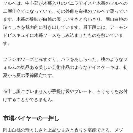
ソルベは、中心部が木苺入りのバニラアイスと木苺のソルベの
二層仕立てになっていて、その外側を白桃のソルベで覆ってい
ます。木苺の酸味が白桃の優しい甘さと合わさり、岡山白桃の
瑞々しさを魅力的に引き出しています。最下段には、アーモン
ドビスキュイに木苺ソースをしみ込ませたものを敷いていま
す。
フランボワーズと赤すぐり、バラをあしらった、桃のようなフ
ォルムの気品ある美しい芸術作品のようなアイスケーキは、初
夏から夏の季節限定です。
※申し訳ございませんが手提げ袋やプレート、ろうそくをお付
けすることができません。
市場バイヤーの一押し
岡山白桃の瑞々しさと上品な甘みと香りを堪能できる、メゾ