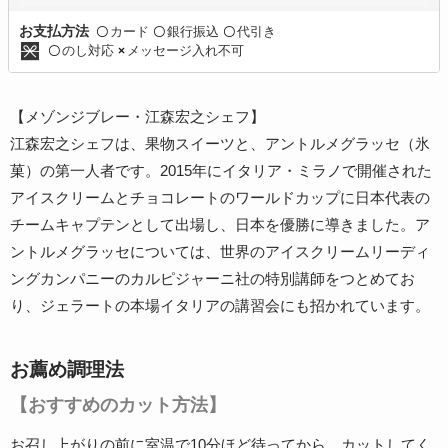
カード
銀行振込
代引き
お支払方法
〇
〇
〇
のし対応
メッセージ入れ不可
〇
×
【メゾンジブレー・江森宏之シェフ】
江森宏之シェフは、果物スイーツと、アントルメグラッセ（氷
菓）の第一人者です。2015年にイタリア・ミラノで開催された
アイスクリームとチョコレートのワールドカップに日本代表の
チームキャプテンとして出場し、日本を優勝に導きました。ア
ントルメグラッセについては、世界のアイスクリームリーディ
ングカンパニーのカルピジャーニ社の特別講師をつとめてお
り、ジェラートの本場イタリアの講習会にも招かれています。
お薦め調理法
【おすすめのカット方法】
お召し上がりの前に室温で10分ほど待ってから、カットしてく