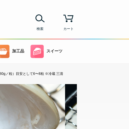
検索
カート
加工品
スイーツ
80g／粒）目安として6〜8粒 ※冷蔵 三清