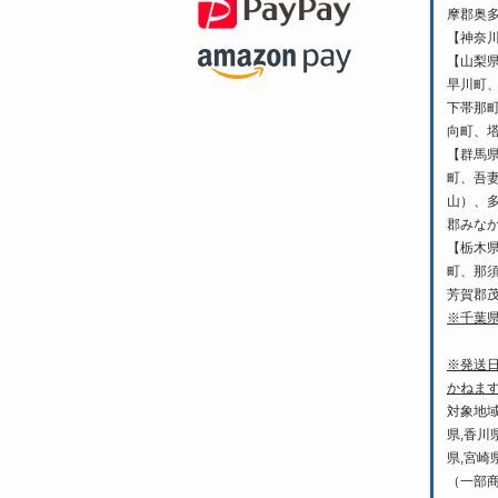
摩郡奥
【神奈
【山梨
早川町
下帯那
向町、
【群馬
町、吾
山）、
郡みな
【栃木
町、那
芳賀郡
※千葉
※発送
かねま
対象地域
県,香川
県,宮崎
（一部