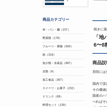
ト
商品カテゴリー
焼きに蒸
米・パン・麺（157）
「地
野菜類（178）
6〜8
フルーツ・果物（500）
肉（318）
商品説
魚介類・水産品（897）
貝殻には
豆類（9）
加工食品（367）
国内で流
スイーツ・お菓子（232）
その価値
国産のハ
ドリンク（89）
べればそ
料理セット（139）