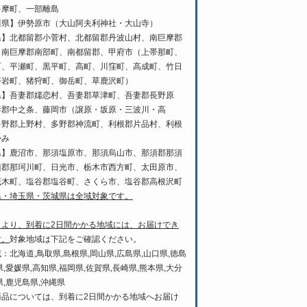
多摩町、一部離島
川県】伊勢原市（大山阿夫利神社・大山寺）
県】北都留郡小菅村、北都留郡丹波山村、南巨摩郡
、南巨摩郡南部町、南都留郡、甲府市（上帯那町、
町、平瀬町、黒平町、高町、川窪町、高成町、竹日
塔岩町、猪狩町、御岳町、草鹿沢町）
県】吾妻郡嬬恋村、吾妻郡草津町、吾妻郡長野原
妻郡中之条、藤岡市（譲原・坂原・三波川・高
多野郡上野村、多野郡神流町、利根郡片品村、利根
かみ
県】鹿沼市、那須塩原市、那須烏山市、那須郡那須
須郡那珂川町、日光市、栃木市西方町、太田原市、
茂木町、塩谷郡塩谷町、さくら市、塩谷郡高根沢町
県・埼玉県・茨城県は全域対象です。
日より、到着に2日間かかる地域には、お届けでき
す。
対象地域は下記をご確認ください。
：北海道,鳥取県,島根県,岡山県,広島県,山口県,徳島
県,愛媛県,高知県,福岡県,佐賀県,長崎県,熊本県,大分
県,鹿児島県,沖縄県
商品については、到着に2日間かかる地域へお届け