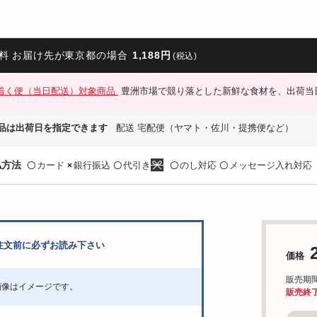
料 お届け先が東京都の場合
1,188円
(税込)
着く便（当日配送）対象商品
豊洲市場で競り落とした新鮮な食材を、出荷当
品は出荷日を指定できます
配送 宅配便（ヤマト・佐川・提携便など）
払方法
カード
銀行振込
代引き
のし対応
メッセージ入れ対応
〇
×
〇
〇
〇
注文前に必ずお読み下さい
価格
販売期間：'
画像はイメージです。
販売終