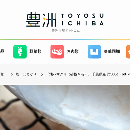
産品
野菜類
お肉類
冷凍同梱
他）
蛤・はまぐり
「地ハマグリ（砂抜き済）」 千葉県産 約500g（60〜