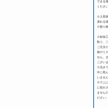
できる
くださ
※入荷
遅れる
※競り
※卸加
取り、
ご注文
後のリ
せん。
ござい
※活き
中に死
いませ
※ウニ
に殻が
ません
ださい