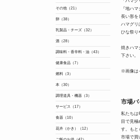
「ハマグ
『地ハマ
その他（21）
長い形を
卵（38）
ハマグリ
乳製品・チーズ（32）
ひな祭り
酒（28）
焼きハマ
調味料・香辛料・油（43）
下さい。
健康食品（7）
※画像は
燃料（3）
本（30）
調理道具・機器（3）
市場バ
サービス（17）
私たちは
食器（10）
目で見極
花卉（かき）（12）
す。もと
市場で買
ご飯のお供（42）