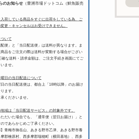
らのお知らせ
（豊洲市場ドットコム（鮮魚販売
に入荷している商品をすぐに出荷をしている為、ご
の変更・キャンセルはお受けできません。
について
宅配便」と「当日配送便」は送料が異なります。ま
数商品をご注文の際は送料が変動する場合がござい
 正確な送料・請求金額は、ご注文手続き画面にてご
さいませ。
月曜日の当日配送について
曜日の当日配送便は、都合上「18時以降」のお届け
なります。
了承くださいませ。
の地域は「当日配送サービス」の対象外です。
いただいた場合でも、「通常便（翌日お届け）」と
すのであらかじめご了承ください。
都】青梅市御岳山、あきる野市乙津、あきる野市養
多摩郡檜原村、西多摩郡瑞穂町（横田基地）、西多