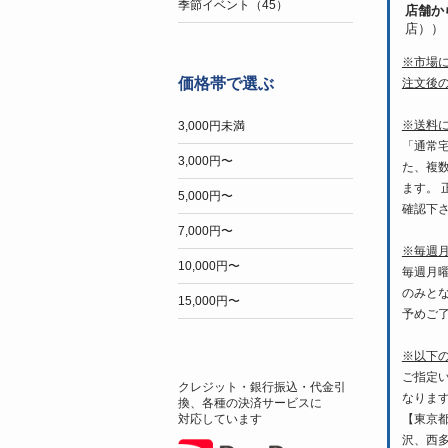
季節イベント（45）
店舗か
店））
※市場
価格帯で選ぶ
注文後
※送料
3,000円未満
「通常
3,000円〜
た、複
ます。
5,000円〜
確認下
7,000円〜
※毎週
10,000円〜
毎週月
のみと
15,000円〜
予めご
※以下
ご指定
クレジット・銀行振込・代金引
なりま
換、各種の決済サービスに
【東京
対応しています
沢、西