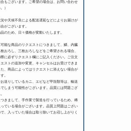
場合もございます。ご希望の場合は、お問い合わせ
い。）
状況や天候不良による配送遅延などによりお届けが
場合がございます。
物品のため、日々価格が変動いたします。
工可能な商品のリクエストにつきまして、鱗、内臓
二枚おろし、三枚おろしなどをご希望される場合、
の際に必ずリクエスト欄にご記入ください。ご注文
クエストの追加や変更、キャンセルはお受けできま
また、商品によってはリクエストに添えない場合が
ます。
でお送りしているカニ、エビなど甲殻類等は、輸送
んでしまう可能性がございます。品質には問題ござ
ん。
につきまして、手作業で製造を行っているため、稀
入っている場合がございます。品質上問題はござい
ので、入っていた場合は取り除いてお召し上がりく
。