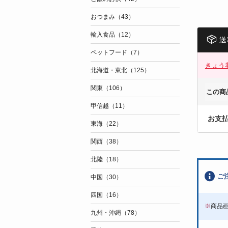
おつまみ（43）
輸入食品（12）
送
ペットフード（7）
きょう
北海道・東北（125）
関東（106）
この商
甲信越（11）
お支
東海（22）
関西（38）
北陸（18）
ご
中国（30）
四国（16）
※
商品
九州・沖縄（78）