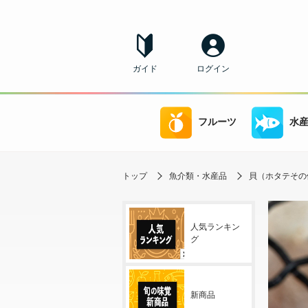
ガイド
ログイン
フルーツ
水
トップ
魚介類・水産品
貝（ホタテその
人気ランキン
グ
新商品