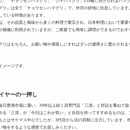
リ」「チョウセンハマグリ」「シナハマグリ」の3種に分けられるハマ
グリ』は全て「チョウセンハマグリ」で、外洋の砂地に生息しています
している特徴があります。
は、その品質と風味から多くの料理で重宝され、日本料理において重要
や婚儀に利用されていますが、ご家庭でも簡単に調理ができるのでおす
グリはもちろん、お吸い物や酒蒸しにすればダシの濃厚さに驚かされま
イメージです。
イヤーの一押し
毎日豊洲市場に通い、70年以上続く貝専門店「三清」と対話を重ねて
める「三清」が「今日はこれが良い」と自信を持ってすすめるものは、
もとはサケマス中心でしたが、3代目から活の貝類に注力しています。
い物をするような感覚でお楽しみください。