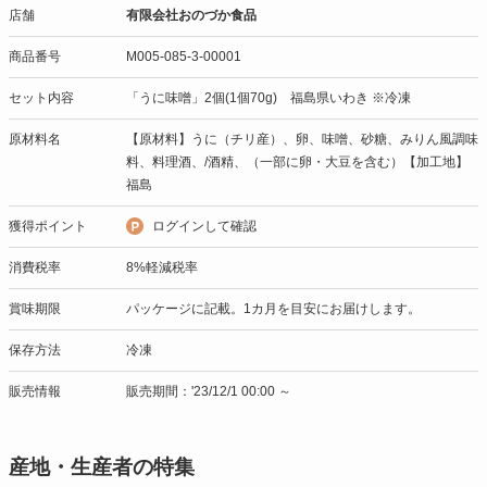
店舗
有限会社おのづか食品
商品番号
M005-085-3-00001
セット内容
「うに味噌」2個(1個70g) 福島県いわき ※冷凍
原材料名
【原材料】うに（チリ産）、卵、味噌、砂糖、みりん風調味
料、料理酒、/酒精、（一部に卵・大豆を含む）【加工地】
福島
獲得ポイント
ログインして確認
消費税率
8%軽減税率
賞味期限
パッケージに記載。1カ月を目安にお届けします。
保存方法
冷凍
販売情報
販売期間：'23/12/1 00:00 ～
産地・生産者の特集