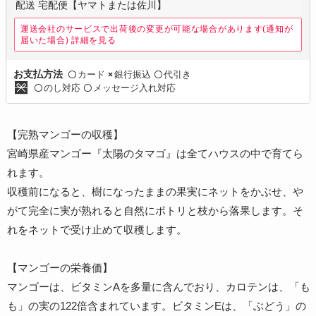
配送 宅配便【ヤマトまたは佐川】
運送会社のサービスで出荷後の変更が可能な場合があります(通知が
届いた場合)
詳細を見る
カード
銀行振込
代引き
お支払方法
〇
×
〇
のし対応
メッセージ入れ対応
〇
〇
【完熟マンゴーの収穫】
宮崎県産マンゴー『太陽のタマゴ』は全てハウスの中で育てら
れます。
収穫前になると、樹になったままの果実にネットをかぶせ、や
がて完全に実が熟れると自然にポトリと枝から落果します。そ
れをネットで受け止めて収穫します。
【マンゴーの栄養価】
マンゴーは、ビタミンAを多量に含んでおり、カロテンは、「も
も」の実の122倍含まれています。ビタミンEは、「ぶどう」の