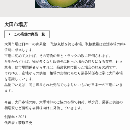
大田市場店
この店舗の商品一覧
大田市場は日本一の青果物、 取扱規模を誇る市場、取扱数量は豊洲市場の約4
倍弱に相当します。
市場に初めて入れば、その荷物の量とトラックの数に圧倒されます。
産地からすれば、物が多くなり販売先に困った場合の頼りになる存在、仕入
業者、他市場関係者からすれば、品薄状態で困った場合の頼みの綱です。
それゆえ、産地からの供給、相場の指標にもなり業界関係者は常に大田市場
を意識しています。
品物でいえば、同じ選果された秀品でもよりいいものが日本一の市場にいき
ます。
今後、大田市場の卸、大手仲卸のご協力を得て初荷、希少品、需要と供給の
相場安など情報を会員様向けに発信していきます。
創業年：2021
代表者：萩原章史