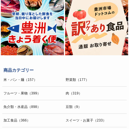
商品カテゴリー
米・パン・麺（157）
野菜類（177）
フルーツ・果物（399）
肉（319）
魚介類・水産品（898）
豆類（9）
加工食品（366）
スイーツ・お菓子（233）