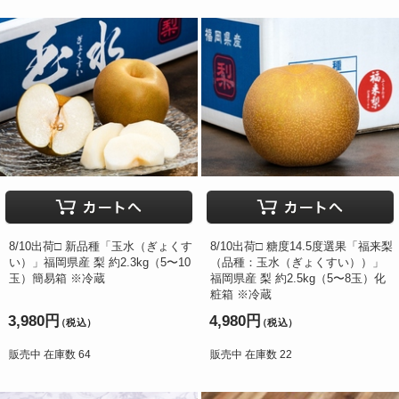
8/10出荷□ 新品種「玉水（ぎょくす
8/10出荷□ 糖度14.5度選果「福来梨
い）」福岡県産 梨 約2.3kg（5〜10
（品種：玉水（ぎょくすい））」
玉）簡易箱 ※冷蔵
福岡県産 梨 約2.5kg（5〜8玉）化
粧箱 ※冷蔵
3,980円
4,980円
（税込）
（税込）
販売中 在庫数 64
販売中 在庫数 22