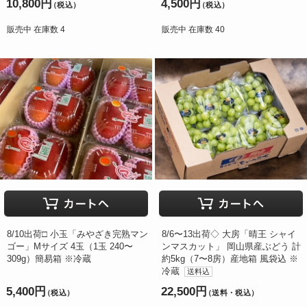
10,800円
4,500円
（税込）
（税込）
販売中 在庫数 4
販売中 在庫数 40
8/10出荷□ 小玉「みやざき完熟マン
8/6〜13出荷◇ 大房「晴王 シャイ
ゴー」Mサイズ 4玉（1玉 240〜
ンマスカット」 岡山県産ぶどう 計
309g）簡易箱 ※冷蔵
約5kg（7〜8房）産地箱 風袋込 ※
冷蔵
送料込
5,400円
22,500円
（税込）
（送料・税込）