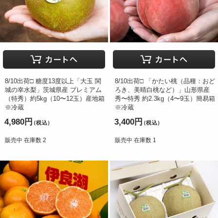
8/10出荷□ 糖度13度以上「大玉 関
8/10出荷□ 「かたい桃（品種：おど
城の幸水梨」茨城県産 プレミアム
ろき、美晴白桃など）」山形県産
（特秀）約5kg（10〜12玉）産地箱
秀〜特秀 約2.3kg（4〜9玉）簡易箱
※冷蔵
※冷蔵
4,980円
3,400円
（税込）
（税込）
販売中 在庫数 2
販売中 在庫数 1