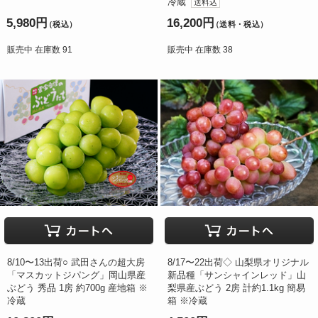
冷蔵
送料込
5,980円
16,200円
（税込）
（送料・税込）
販売中 在庫数 91
販売中 在庫数 38
8/10〜13出荷○ 武田さんの超大房
8/17〜22出荷◇ 山梨県オリジナル
「マスカットジパング」岡山県産
新品種「サンシャインレッド」山
ぶどう 秀品 1房 約700g 産地箱 ※
梨県産ぶどう 2房 計約1.1kg 簡易
冷蔵
箱 ※冷蔵