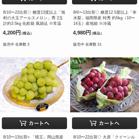
8/10〜22出荷◇ 糖度13度以上「旭
8/6〜13出荷◇ 糖度12.5度以上「幸
村の大玉アールスメロン」秀 2玉
水梨」福岡県産 特秀 約5kg（10〜
計約3.5kg 化粧箱 風袋込 ※常温
14玉）産地箱 ※冷蔵
4,200円
4,980円
（税込）
（税込）
販売中 在庫数 3
販売中 在庫数 31
8/10〜13出荷○ 「晴王」岡山県産
8/10〜22出荷◇ 大房「クイーンル