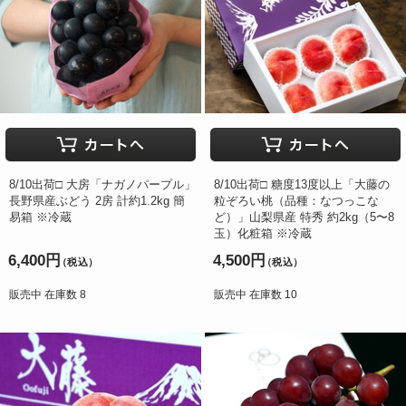
8/10出荷□ 大房「ナガノパープル」
8/10出荷□ 糖度13度以上「大藤の
長野県産ぶどう 2房 計約1.2kg 簡
粒ぞろい桃（品種：なつっこな
易箱 ※冷蔵
ど）」山梨県産 特秀 約2kg（5〜8
玉）化粧箱 ※冷蔵
6,400円
4,500円
（税込）
（税込）
販売中 在庫数 8
販売中 在庫数 10