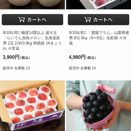
8/10出荷□ 糖度14度以上 超大玉
8/10出荷□ 「貴陽プラム」山梨県産
「らいでん赤肉メロン」北海道産
秀 約1.5kg（6〜9玉）化粧箱 ※冷
秀 2玉 計約3.8kg 簡易箱 JAきょう
蔵
わ ※常温
3,900円
4,980円
（税込）
（税込）
販売中 在庫数 13
販売中 在庫数 10