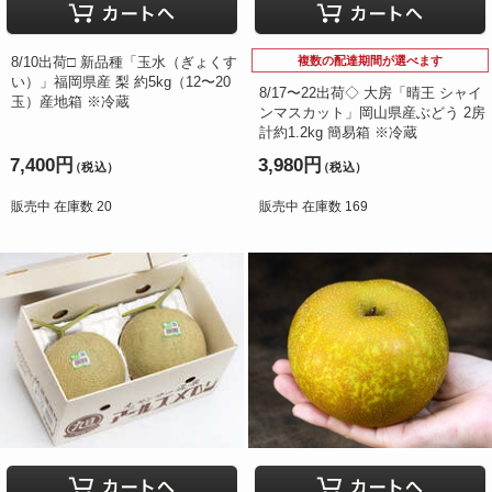
8/10出荷□ 新品種「玉水（ぎょくす
複数の配達期間が選べます
い）」福岡県産 梨 約5kg（12〜20
8/17〜22出荷◇ 大房「晴王 シャイ
玉）産地箱 ※冷蔵
ンマスカット」岡山県産ぶどう 2房
計約1.2kg 簡易箱 ※冷蔵
7,400円
3,980円
（税込）
（税込）
販売中 在庫数 20
販売中 在庫数 169