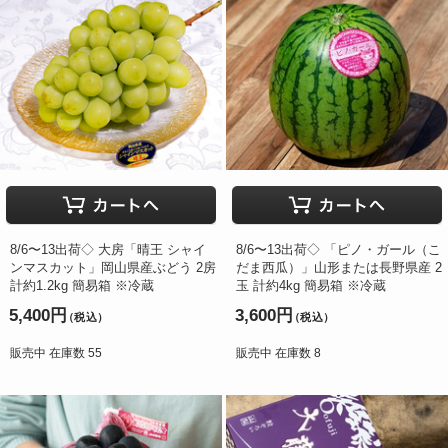
8/6〜13出荷◇ 大房「晴王 シャイ
8/6〜13出荷◇ 「ピノ・ガール（こ
ンマスカット」岡山県産ぶどう 2房
だま西瓜）」山形または長野県産 2
計約1.2kg 簡易箱 ※冷蔵
玉 計約4kg 簡易箱 ※冷蔵
5,400円
3,600円
（税込）
（税込）
販売中 在庫数 55
販売中 在庫数 8