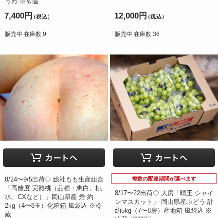
うわ ※常温
7,400円
12,000円
（税込）
（税込）
販売中 在庫数 9
販売中 在庫数 36
8/24〜9/5出荷◇ 総社もも生産組合
複数の配達期間が選べます
「高糖度 完熟桃（品種：恵白、桃
8/17〜22出荷◇ 大房「晴王 シャイ
水、CXなど）」岡山県産 秀 約
ンマスカット」 岡山県産ぶどう 計
2kg（4〜8玉）化粧箱 風袋込 ※冷
約5kg（7〜8房）産地箱 風袋込 ※
蔵