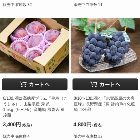
販売中 在庫数 32
販売中 在庫数 11
8/10出荷□ 高糖度プラム「皇寿（こ
8/10〜13出荷○ 「志賀高原の大房
うじゅ）」山梨県産 秀 約
巨峰」長野県産 2房 計約1kg 化粧
1.5kg（6〜9玉）産地箱 風袋込 ※
箱 ※冷蔵
冷蔵
3,400円
4,800円
（税込）
（税込）
販売中 在庫数 4
販売中 在庫数 22