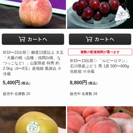
8/10〜22出荷◇ 糖度13度以上 大玉
複数の配達期間が選べます
「大藤の桃（品種：浅間白桃、な
8/10〜13出荷◇ 「ルビーロマン」
つっこなど）」山梨県産 特秀 約
石川県産ぶどう 秀 1房 500〜600g
2.5kg（6〜8玉）産地箱 風袋込 ※
化粧箱 ※冷蔵
冷蔵
5,400円
8,800円
（税込）
（税込）
販売中 在庫数 20
販売中 在庫数 28