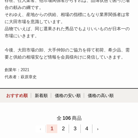
存在、仕入業者、他市場関係者からすれば、品薄状態で困った場
合の頼みの綱です。
それゆえ、産地からの供給、相場の指標にもなり業界関係者は常
に大田市場を意識しています。
品物でいえば、同じ選果された秀品でもよりいいものが日本一の
市場にいきます。
今後、大田市場の卸、大手仲卸のご協力を得て初荷、希少品、需
要と供給の相場安など情報を会員様向けに発信していきます。
創業年：2021
代表者：萩原章史
おすすめ順
新着順
価格の安い順
価格の高い順
全
106
商品
1
2
3
4
‹
›