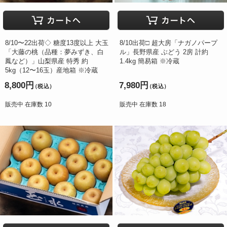
8/10〜22出荷◇ 糖度13度以上 大玉
8/10出荷□ 超大房「ナガノパープ
「大藤の桃（品種：夢みずき、白
ル」長野県産 ぶどう 2房 計約
鳳など）」山梨県産 特秀 約
1.4kg 簡易箱 ※冷蔵
5kg（12〜16玉）産地箱 ※冷蔵
8,800円
7,980円
（税込）
（税込）
販売中 在庫数 10
販売中 在庫数 18