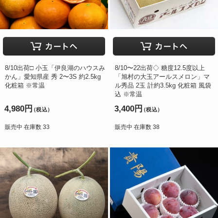
8/10出荷□ 小玉「伊良湖のハウスみ
8/10〜22出荷◇ 糖度12.5度以上
かん」愛知県産 秀 2〜3S 約2.5kg
「旭村の大玉アールスメロン」マ
化粧箱 ※常温
ル秀品 2玉 計約3.5kg 化粧箱 風袋
込 ※常温
4,980円
3,400円
（税込）
（税込）
販売中 在庫数 33
販売中 在庫数 38