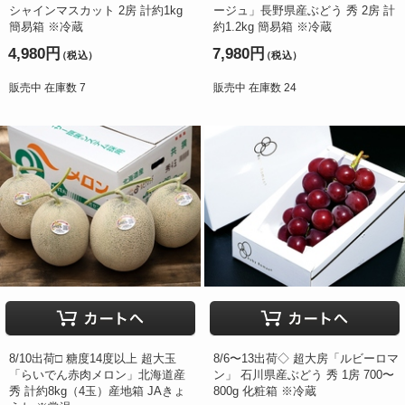
シャインマスカット 2房 計約1kg
ージュ」長野県産ぶどう 秀 2房 計
簡易箱 ※冷蔵
約1.2kg 簡易箱 ※冷蔵
4,980円
7,980円
（税込）
（税込）
販売中 在庫数 7
販売中 在庫数 24
8/10出荷□ 糖度14度以上 超大玉
8/6〜13出荷◇ 超大房「ルビーロマ
「らいでん赤肉メロン」北海道産
ン」 石川県産ぶどう 秀 1房 700〜
秀 計約8kg（4玉）産地箱 JAきょ
800g 化粧箱 ※冷蔵