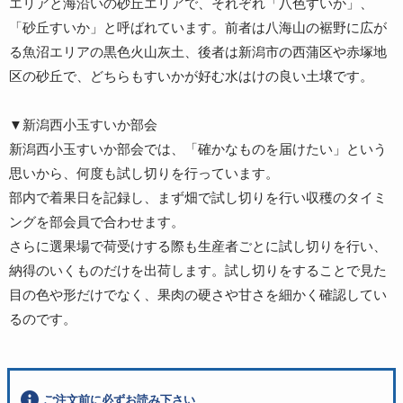
エリアと海沿いの砂丘エリアで、それぞれ「八色すいか」、
「砂丘すいか」と呼ばれています。前者は八海山の裾野に広が
る魚沼エリアの黒色火山灰土、後者は新潟市の西蒲区や赤塚地
区の砂丘で、どちらもすいかが好む水はけの良い土壌です。
▼新潟西小玉すいか部会
新潟西小玉すいか部会では、「確かなものを届けたい」という
思いから、何度も試し切りを行っています。
部内で着果日を記録し、まず畑で試し切りを行い収穫のタイミ
ングを部会員で合わせます。
さらに選果場で荷受けする際も生産者ごとに試し切りを行い、
納得のいくものだけを出荷します。試し切りをすることで見た
目の色や形だけでなく、果肉の硬さや甘さを細かく確認してい
るのです。
ご注文前に必ずお読み下さい