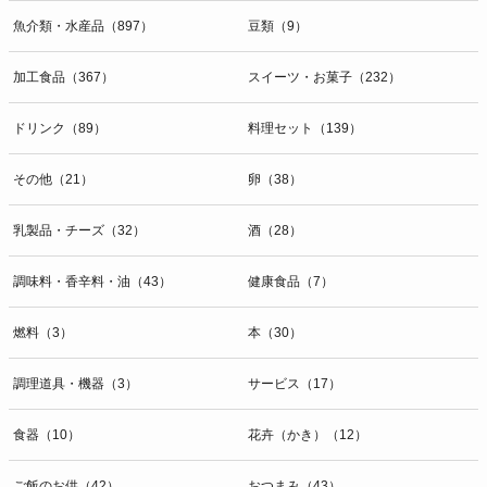
魚介類・水産品（897）
豆類（9）
加工食品（367）
スイーツ・お菓子（232）
ドリンク（89）
料理セット（139）
その他（21）
卵（38）
乳製品・チーズ（32）
酒（28）
調味料・香辛料・油（43）
健康食品（7）
燃料（3）
本（30）
調理道具・機器（3）
サービス（17）
食器（10）
花卉（かき）（12）
ご飯のお供（42）
おつまみ（43）