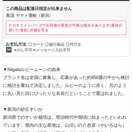
この商品は配達日指定が出来ません
配送 ヤマト運輸（新潟）
クロネコメンバーズで出荷後の変更が可能な場合があります(通知が
届いた場合)
詳細を見る
カード
銀行振込
代引き
お支払方法
〇
〇
〇
のし不可
メッセージ入れ不可
×
×
▼Niigataルビームーンの由来
ブランド名は全国に募集し、応募があった約850通の中から検討
に検討を重ねて決定しました。ルビーのように赤く、月のよう
に丸い見た目にぴったりな名前だということで選ばれました。
▼新潟の砂丘すいか
新潟県でのすいか栽培は、明治時代中期頃に始まったといわれ
ています。県内の主な産地は、山沿いの八色原（やいろはら）