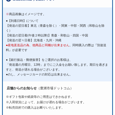
※
商品画像はイメージです。
●【到着日時】について
【発送の翌日着】東北（青森を除く）・関東・中部・関西（和歌山を除
く）
【発送の翌日着(午後２時以降)】青森・和歌山・四国・中国
【発送の翌々日着】北海道・九州・沖縄
●産地直送品の為、他商品と同梱が出来ません
。同時購入の際は『別途送
料』が必要です
●【銀行振込・郵便振替】をご選択のお客様は、
「発送週の月曜日、12時」までにご入金をお願い致します。期日を過ぎま
すと、発送が遅れる場合がございます。
●のし、メッセージカードの対応は出来ません。
店舗からのお知らせ
（豊洲市場ドットコム）
※ギフト包装や紙袋等のご用意はできかねます。
※入荷状況によって、お届けが遅れる場合がございます。
※転売目的での購入はお断りいたします。