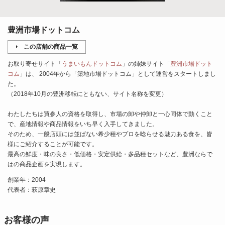
豊洲市場ドットコム
この店舗の商品一覧
お取り寄せサイト「
うまいもんドットコム
」の姉妹サイト「
豊洲市場ドット
コム
」は、 2004年から「築地市場ドットコム」として運営をスタートしまし
た。
（2018年10月の豊洲移転にともない、サイト名称を変更）
わたしたちは買参人の資格を取得し、市場の卸や仲卸と一心同体で動くこと
で、産地情報や商品情報をいち早く入手してきました。
そのため、一般店頭には並ばない希少種やプロを唸らせる魅力ある食を、皆
様にご紹介することが可能です。
最高の鮮度・味の良さ・低価格・安定供給・多品種セットなど、豊洲ならで
はの商品企画を実現します。
創業年：2004
代表者：萩原章史
お客様の声