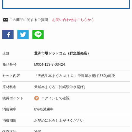
この商品に関するご質問、
お問い合わせはこちらから
店舗
豊洲市場ドットコム（鮮魚販売店）
商品番号
M004-113-3-03424
セット内容
「天然生本まぐろ 大トロ」沖縄県水揚げ 380g前後
原材料名
天然本まぐろ（沖縄県沖水揚げ）
獲得ポイント
ログインして確認
消費税率
8%軽減税率
消費期限
お早めにお召し上がりください
保存方法
冷蔵