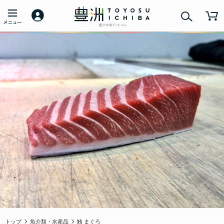
トップ
魚介類・水産品
鮪 まぐろ