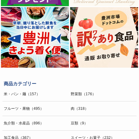
商品カテゴリー
米・パン・麺（157）
野菜類（176）
フルーツ・果物（495）
肉（318）
魚介類・水産品（896）
豆類（9）
加工食品（367）
スイーツ・お菓子（232）