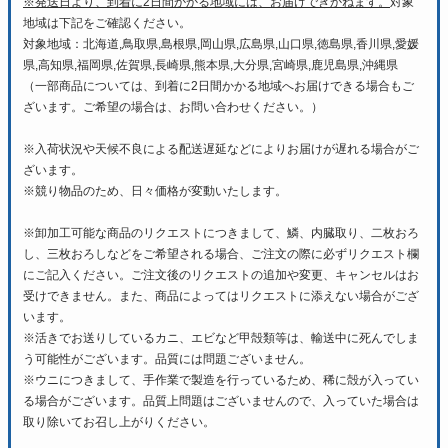
※発送日より、到着に2日間かかる地域には、お届けできかねます。
対象
地域は下記をご確認ください。
対象地域：北海道,鳥取県,島根県,岡山県,広島県,山口県,徳島県,香川県,愛媛
県,高知県,福岡県,佐賀県,長崎県,熊本県,大分県,宮崎県,鹿児島県,沖縄県
（一部商品については、到着に2日間かかる地域へお届けできる場合もご
ざいます。ご希望の場合は、お問い合わせください。）
※入荷状況や天候不良による配送遅延などによりお届けが遅れる場合がご
ざいます。
※競り物品のため、日々価格が変動いたします。
※卸加工可能な商品のリクエストにつきまして、鱗、内臓取り、二枚おろ
し、三枚おろしなどをご希望される場合、ご注文の際に必ずリクエスト欄
にご記入ください。ご注文後のリクエストの追加や変更、キャンセルはお
受けできません。また、商品によってはリクエストに添えない場合がござ
います。
※活きでお送りしているカニ、エビなど甲殻類等は、輸送中に死んでしま
う可能性がございます。品質には問題ございません。
※ウニにつきまして、手作業で製造を行っているため、稀に殻が入ってい
る場合がございます。品質上問題はございませんので、入っていた場合は
取り除いてお召し上がりください。