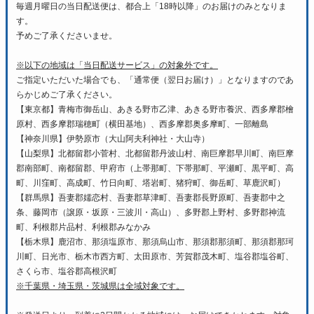
毎週月曜日の当日配送便は、都合上「18時以降」のお届けのみとなりま
す。
予めご了承くださいませ。
※以下の地域は「当日配送サービス」の対象外です。
ご指定いただいた場合でも、「通常便（翌日お届け）」となりますのであ
らかじめご了承ください。
【東京都】青梅市御岳山、あきる野市乙津、あきる野市養沢、西多摩郡檜
原村、西多摩郡瑞穂町（横田基地）、西多摩郡奥多摩町、一部離島
【神奈川県】伊勢原市（大山阿夫利神社・大山寺）
【山梨県】北都留郡小菅村、北都留郡丹波山村、南巨摩郡早川町、南巨摩
郡南部町、南都留郡、甲府市（上帯那町、下帯那町、平瀬町、黒平町、高
町、川窪町、高成町、竹日向町、塔岩町、猪狩町、御岳町、草鹿沢町）
【群馬県】吾妻郡嬬恋村、吾妻郡草津町、吾妻郡長野原町、吾妻郡中之
条、藤岡市（譲原・坂原・三波川・高山）、多野郡上野村、多野郡神流
町、利根郡片品村、利根郡みなかみ
【栃木県】鹿沼市、那須塩原市、那須烏山市、那須郡那須町、那須郡那珂
川町、日光市、栃木市西方町、太田原市、芳賀郡茂木町、塩谷郡塩谷町、
さくら市、塩谷郡高根沢町
※千葉県・埼玉県・茨城県は全域対象です。