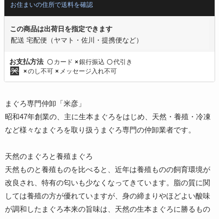
お住まいの住所で送料を確認
この商品は出荷日を指定できます
配送 宅配便（ヤマト・佐川・提携便など）
カード
銀行振込
代引き
お支払方法
〇
×
〇
のし不可
メッセージ入れ不可
×
×
まぐろ専門仲卸「米彦」
昭和47年創業の、主に生本まぐろをはじめ、天然・養殖・冷凍
など様々なまぐろを取り扱うまぐろ専門の仲卸業者です。
天然のまぐろと養殖まぐろ
天然ものと養殖ものを比べると、近年は養殖ものの飼育環境が
改良され、特有の匂いも少なくなってきています。脂の質に関
しては養殖の方が優れていますが、身の締まりやほどよい酸味
が調和したまぐろ本来の旨味は、天然の生本まぐろに勝るもの