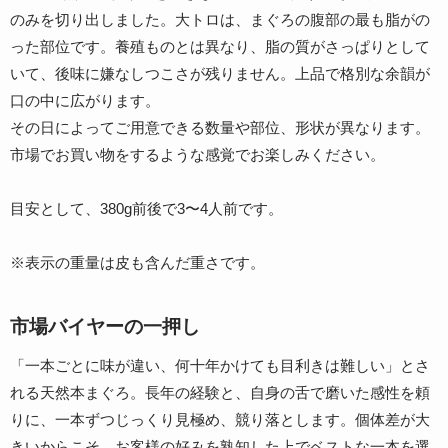
のみを切り出しました。大トロは、まぐろの腹部の最も脂がの
った部位です。養殖ものとは異なり、脂の質がさっぱりとして
いて、後味に嫌なしつこさが残りません。上品で格別な余韻が
口の中に広がります。
その日によってご用意できる数量や部位、形状が異なります。
市場でお買い物をするような感覚でお楽しみください。
目安として、380g前後で3〜4人前です。
※表示の重量は皮も含んだ重さです。
市場バイヤーの一押し
「一本ごとに味が違い、何十年かけても目利きは難しい」とさ
れる天然本まぐろ。長年の経験と、自身の舌で磨いた感性を頼
りに、一本ずつじっくり見極め、競り落とします。個体差が大
きいからこそ、お客様の好みを熟知した上でベストな一本を選