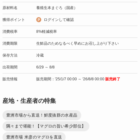
原材料名
養殖生本まぐろ（国産）
獲得ポイント
ログインして確認
消費税率
8%軽減税率
消費期限
生鮮品のためなるべく早めにお召し上がり下さい
保存方法
冷蔵
出荷期間
6/29 ～ 8/8
販売情報
販売期間：'25/1/7 00:00 ～ '26/8/8 00:00
販売終了
産地・生産者の特集
豊洲市場から直送！鮮度抜群の水産品
隅々まで堪能！【マグロの旨い希少部位】
豊洲市場 米彦のマグロを直送