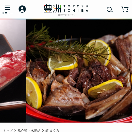
トップ
魚介類・水産品
鮪 まぐろ