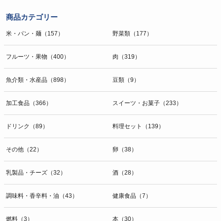
商品カテゴリー
米・パン・麺（157）
野菜類（177）
フルーツ・果物（400）
肉（319）
魚介類・水産品（898）
豆類（9）
加工食品（366）
スイーツ・お菓子（233）
ドリンク（89）
料理セット（139）
その他（22）
卵（38）
乳製品・チーズ（32）
酒（28）
調味料・香辛料・油（43）
健康食品（7）
燃料（3）
本（30）