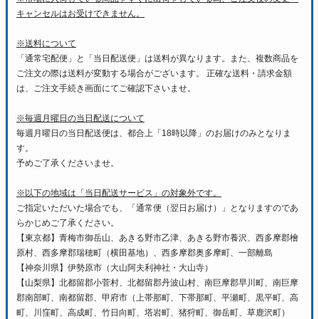
キャンセルはお受けできません。
※送料について
「通常宅配便」と「当日配送便」は送料が異なります。また、複数商品を
ご注文の際は送料が変動する場合がございます。 正確な送料・請求金額
は、ご注文手続き画面にてご確認下さいませ。
※毎週月曜日の当日配送について
毎週月曜日の当日配送便は、都合上「18時以降」のお届けのみとなりま
す。
予めご了承くださいませ。
※以下の地域は「当日配送サービス」の対象外です。
ご指定いただいた場合でも、「通常便（翌日お届け）」となりますのであ
らかじめご了承ください。
【東京都】青梅市御岳山、あきる野市乙津、あきる野市養沢、西多摩郡檜
原村、西多摩郡瑞穂町（横田基地）、西多摩郡奥多摩町、一部離島
【神奈川県】伊勢原市（大山阿夫利神社・大山寺）
【山梨県】北都留郡小菅村、北都留郡丹波山村、南巨摩郡早川町、南巨摩
郡南部町、南都留郡、甲府市（上帯那町、下帯那町、平瀬町、黒平町、高
町、川窪町、高成町、竹日向町、塔岩町、猪狩町、御岳町、草鹿沢町）