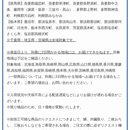
【群馬県】吾妻郡嬬恋村、吾妻郡草津町、吾妻郡長野原町、吾妻郡中之
条、藤岡市（譲原・坂原・三波川・高山）、多野郡上野村、多野郡神流
町、利根郡片品村、利根郡みなかみ
【栃木県】鹿沼市、那須塩原市、那須烏山市、那須郡那須町、那須郡那珂
川町、日光市、栃木市西方町、太田原市、芳賀郡茂木町、塩谷郡塩谷町、
さくら市、塩谷郡高根沢町
※千葉県・埼玉県・茨城県は全域対象です。
※発送日より、到着に2日間かかる地域には、お届けできかねます。
対象
地域は下記をご確認ください。
対象地域：北海道,鳥取県,島根県,岡山県,広島県,山口県,徳島県,香川県,愛媛
県,高知県,福岡県,佐賀県,長崎県,熊本県,大分県,宮崎県,鹿児島県,沖縄県
（一部商品については、到着に2日間かかる地域へお届けできる場合もご
ざいます。ご希望の場合は、お問い合わせください。）
※入荷状況や天候不良による配送遅延などによりお届けが遅れる場合がご
ざいます。
※競り物品のため、日々価格が変動いたします。
※卸加工可能な商品のリクエストにつきまして、鱗、内臓取り、二枚おろ
し、三枚おろしなどをご希望される場合、ご注文の際に必ずリクエスト欄