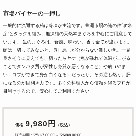
市場バイヤーの一押し
一般的に流通する鮪は冷凍が主流です。豊洲市場の鮪の仲卸“米
彦”とタッグを組み、無凍結の天然本まぐろを中心にご用意して
います。 生のまぐろは、食感、味わい、香り全てが違います。
鮪は、切ってみないと、良し悪しが分からない難しい魚。一見
良さそうに見えても、切ったらヤケ（魚が暴れて体温が上がる
ことでタンパク質が変性し身質が悪くなること）や病（やま
い：コブができて身が白くなる）だったり、その逆も然り。肝
になるのが目利き力です。多くの料理人から信頼を得るプロが
目利きするので、安心してご利用ください。
9,980円
価格
（税込）
販売期間：'25/1/7 00:00 ～ '26/8/8 00:00