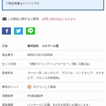
※
商品画像はイメージです。
この商品に関するご質問、
お問い合わせはこちらから
店舗
株式会社 コルマール堂
商品番号
M005-124-3-00008
セット内容
「6種のドリップバッグコーヒー」6個（1個12g）
原材料名
コーヒー豆（タンザニア、ブラジル、インドネシア、エチオ
ピア、ブルンジ共和国他）
獲得ポイント
ログインして確認
消費税率
8%軽減税率
賞味期限
パッケージに記載。6カ月を目安にお届けします。