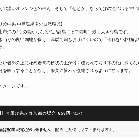
えの濃いオレンジ色の果肉、そして「せとか」ならではの溢れ出る甘い
ひめ中央 中島選果場の自然環境】
山市沖の7つの島からなる忽那諸島（旧中島町）最も大きな島です。
陽当りの良い園地が多く、温暖で霜もおりにくいので「作れない柑橘は
す。
たい岩盤の上に花崗岩質の砂状の土が薄く覆われており木の根は深くな
分を吸収することがなく、果実に旨みが凝縮されるようになります。
イメージです。
料 お届け先が東京都の場合
858円
(税込)
品は配達日指定が出来ません
配送 宅配便【ヤマトまたは佐川】