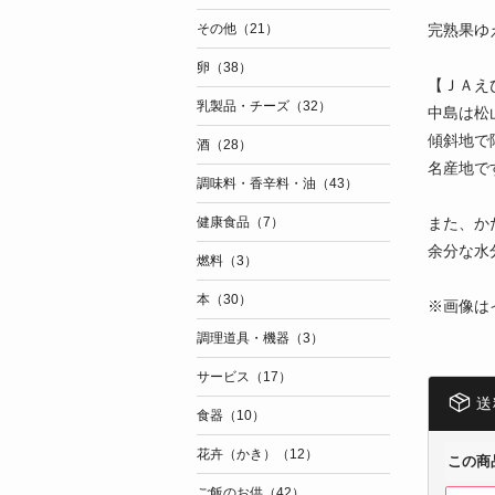
完熟果ゆ
その他（21）
卵（38）
【ＪＡえ
乳製品・チーズ（32）
中島は松
傾斜地で
酒（28）
名産地で
調味料・香辛料・油（43）
また、か
健康食品（7）
余分な水
燃料（3）
本（30）
※画像は
調理道具・機器（3）
サービス（17）
送
食器（10）
花卉（かき）（12）
この商
ご飯のお供（42）