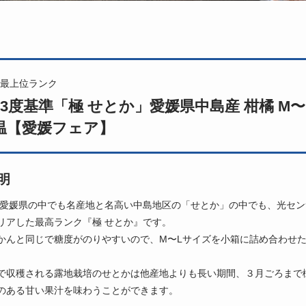
最上位ランク
3度基準「極 せとか」愛媛県中島産 柑橘 M〜L 約
温【愛媛フェア】
明
 愛媛県の中でも名産地と名高い中島地区の「せとか」の中でも、光セン
リアした最高ランク『極 せとか』です。
かんと同じで糖度がのりやすいので、M〜Lサイズを小箱に詰め合わせ
で収穫される露地栽培のせとかは他産地よりも長い期間、３月ごろまで
のある甘い果汁を味わうことができます。