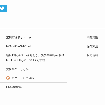
豊洲市場ドットコム
消費期限
M003-867-3-10474
保存方法
糖度13度基準「極 せとか」愛媛県中島産 柑橘
販売情報
M〜L 約1.4kg(8〜10玉) 化粧箱
愛媛県産 せとか
ト
ログインして確認
8%軽減税率