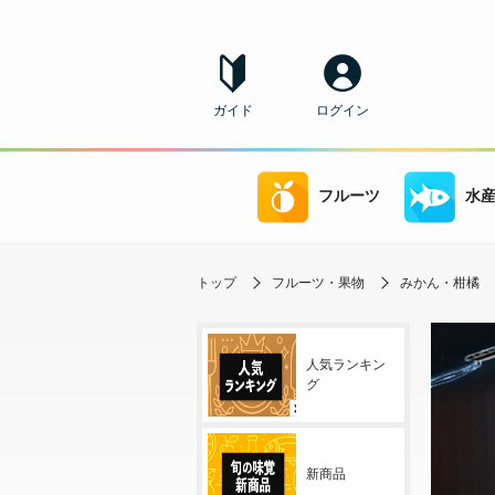
ガイド
ログイン
フルーツ
水
トップ
フルーツ・果物
みかん・柑橘
人気ランキン
グ
新商品