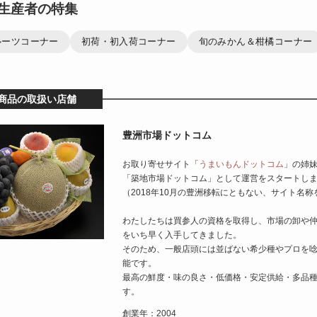
生産者の特集
ルーツコーナー
初荷・初入荷コーナー
旬のみかん＆柑橘コーナー
商品の取扱い店舗
豊洲市場ドットコム
お取り寄せサイト「
うまいもんドットコム
」の姉
「築地市場ドットコム」として運営をスタートし
（2018年10月の豊洲移転にともない、サイト名称
わたしたちは買参人の資格を取得し、市場の卸や
をいち早く入手してきました。
そのため、一般店頭には並ばない希少種やプロを
能です。
最高の鮮度・味の良さ・低価格・安定供給・多品
す。
創業年：2004