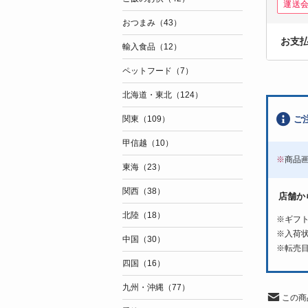
運送
おつまみ（43）
お支
輸入食品（12）
ペットフード（7）
北海道・東北（124）
ご
関東（109）
甲信越（10）
※
商品
東海（23）
関西（38）
店舗か
北陸（18）
※ギフ
※入荷
中国（30）
※転売
四国（16）
九州・沖縄（77）
この商