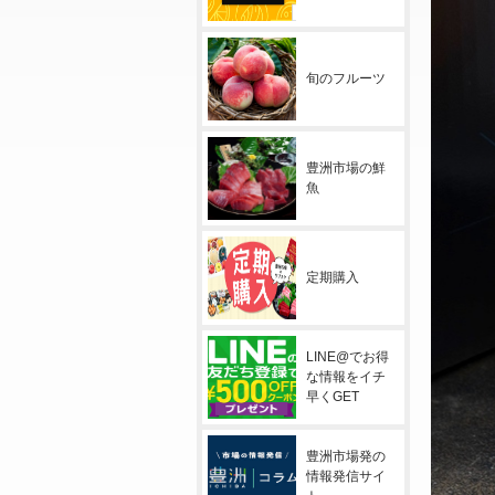
旬のフルーツ
豊洲市場の鮮
魚
定期購入
LINE@でお得
な情報をイチ
早くGET
豊洲市場発の
情報発信サイ