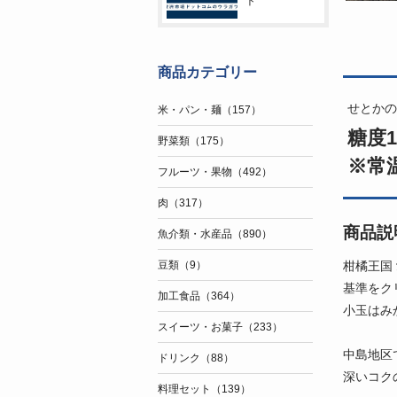
ト
商品カテゴリー
せとかの
米・パン・麺（157）
糖度1
野菜類（175）
※常
フルーツ・果物（492）
肉（317）
商品説
魚介類・水産品（890）
柑橘王国
豆類（9）
基準をク
加工食品（364）
小玉はみ
スイーツ・お菓子（233）
中島地区
ドリンク（88）
深いコク
料理セット（139）