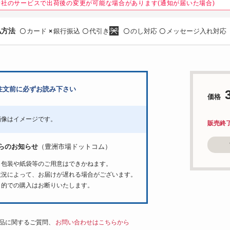
会社のサービスで出荷後の変更が可能な場合があります(通知が届いた場合)
払方法
カード
銀行振込
代引き
のし対応
メッセージ入れ対応
〇
×
〇
〇
〇
注文前に必ずお読み下さい
価格
画像はイメージです。
販売終
らのお知らせ
（豊洲市場ドットコム）
ト包装や紙袋等のご用意はできかねます。
状況によって、お届けが遅れる場合がございます。
目的での購入はお断りいたします。
品に関するご質問、
お問い合わせはこちらから