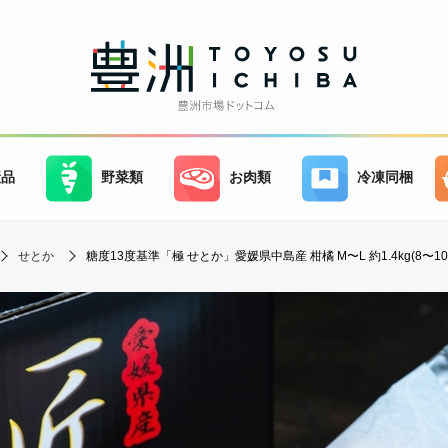
産品
野菜類
お肉類
冷凍同梱
せとか
糖度13度基準「極 せとか」愛媛県中島産 柑橘 M〜L 約1.4kg(8〜