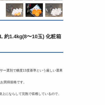
1.4kg(8〜10玉) 化粧箱
サー選別で糖度13度基準という厳しい選果
たお買得規格です。
樹上にならして完熟で収穫しているので、