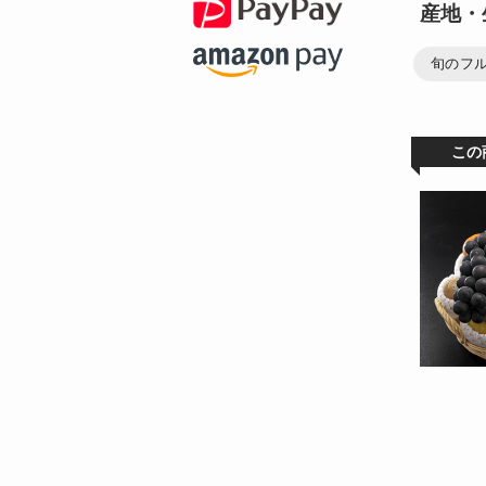
産地・
旬のフ
この