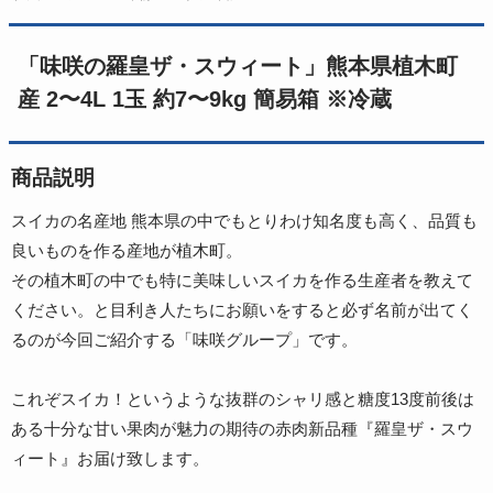
「味咲の羅皇ザ・スウィート」熊本県植木町
産 2〜4L 1玉 約7〜9kg 簡易箱 ※冷蔵
商品説明
スイカの名産地 熊本県の中でもとりわけ知名度も高く、品質も
良いものを作る産地が植木町。
その植木町の中でも特に美味しいスイカを作る生産者を教えて
ください。と目利き人たちにお願いをすると必ず名前が出てく
るのが今回ご紹介する「味咲グループ」です。
これぞスイカ！というような抜群のシャリ感と糖度13度前後は
ある十分な甘い果肉が魅力の期待の赤肉新品種『羅皇ザ・スウ
ィート』お届け致します。