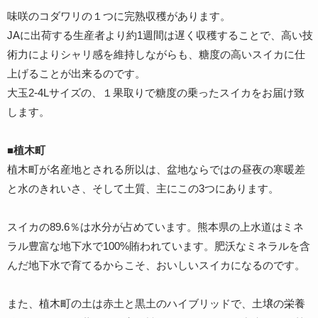
味咲のコダワリの１つに完熟収穫があります。
JAに出荷する生産者より約1週間は遅く収穫することで、高い技
術力によりシャリ感を維持しながらも、糖度の高いスイカに仕
上げることが出来るのです。
大玉2-4Lサイズの、１果取りで糖度の乗ったスイカをお届け致
します。
■植木町
植木町が名産地とされる所以は、盆地ならではの昼夜の寒暖差
と水のきれいさ、そして土質、主にこの3つにあります。
スイカの89.6％は水分が占めています。熊本県の上水道はミネ
ラル豊富な地下水で100%賄われています。肥沃なミネラルを含
んだ地下水で育てるからこそ、おいしいスイカになるのです。
また、植木町の土は赤土と黒土のハイブリッドで、土壌の栄養