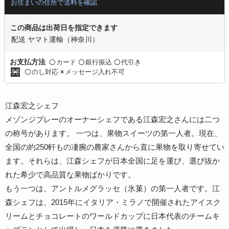
お住まいの住所で送料を確認
この商品は出荷日を指定できます
配送 ヤマト運輸（神奈川）
カード
銀行振込
代引き
お支払方法
〇
〇
〇
のし対応
メッセージ入れ不可
〇
×
江森宏之シェフ
メゾンジブレーのオーナーシェフである江森宏之さんには二つ
の称号があります。 一つは、果物スイーツの第一人者。現在、
全国の約250軒もの凄腕の農家さんから直に果物を取り寄せてい
ます。それらは、江森シェフが日本全国に足を運び、選び抜か
れた希少で高品質な果物ばかりです。
もう一つは、アントルメグラッセ（氷菓）の第一人者です。江
森シェフは、2015年にイタリア・ミラノで開催されたアイスク
リームとチョコレートのワールドカップに日本代表のチームキ