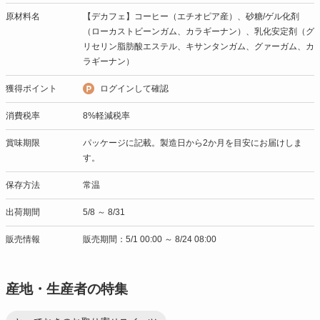
原材料名
【デカフェ】コーヒー（エチオピア産）、砂糖/ゲル化剤
（ローカストビーンガム、カラギーナン）、乳化安定剤（グ
リセリン脂肪酸エステル、キサンタンガム、グァーガム、カ
ラギーナン）
獲得ポイント
ログインして確認
消費税率
8%軽減税率
賞味期限
パッケージに記載。製造日から2か月を目安にお届けしま
す。
保存方法
常温
出荷期間
5/8 ～ 8/31
販売情報
販売期間：5/1 00:00 ～ 8/24 08:00
産地・生産者の特集