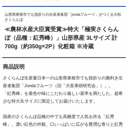
山形県東根市でも指折りの生産者集団「jondaフルーツ」がつくる大粒
さくらんぼ
≪農林水産大臣賞受賞≫特大「極実さくらん
ぼ（品種：紅秀峰）」山形県産 3Lサイズ 計
700g（約350g×2P）化粧箱 ※冷蔵
商品説明
さくらんぼ生産量日本一の山形県東根市でも指折りの腕利き生
産者集団「Jondaフルーツ（旧「大富果樹研究会」）」。
「紅秀峰」を着色や味にこだわり厳しい基準を満たした、超希
少な特大3Lサイズに限定してお届けいたします。
国産のさくらんぼ品種の中でも高糖度で人気を誇る「紅秀
峰」。濃い紅色の外観、口いっぱいに広がる豊潤な香りと紅秀