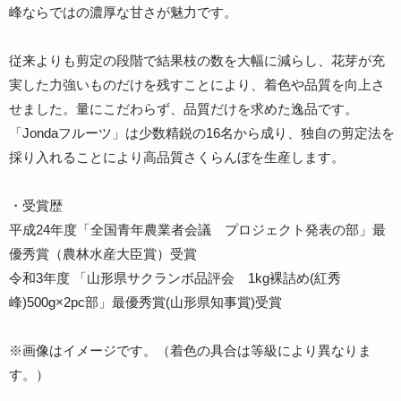
峰ならではの濃厚な甘さが魅力です。
従来よりも剪定の段階で結果枝の数を大幅に減らし、花芽が充
実した力強いものだけを残すことにより、着色や品質を向上さ
せました。量にこだわらず、品質だけを求めた逸品です。
「Jondaフルーツ」は少数精鋭の16名から成り、独自の剪定法を
採り入れることにより高品質さくらんぼを生産します。
・受賞歴
平成24年度「全国青年農業者会議 プロジェクト発表の部」最
優秀賞（農林水産大臣賞）受賞
令和3年度 「山形県サクランボ品評会 1kg裸詰め(紅秀
峰)500g×2pc部」最優秀賞(山形県知事賞)受賞
※画像はイメージです。（着色の具合は等級により異なりま
す。）