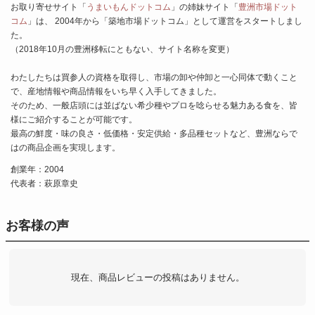
お取り寄せサイト「
うまいもんドットコム
」の姉妹サイト「
豊洲市場ドット
コム
」は、 2004年から「築地市場ドットコム」として運営をスタートしまし
た。
（2018年10月の豊洲移転にともない、サイト名称を変更）
わたしたちは買参人の資格を取得し、市場の卸や仲卸と一心同体で動くこと
で、産地情報や商品情報をいち早く入手してきました。
そのため、一般店頭には並ばない希少種やプロを唸らせる魅力ある食を、皆
様にご紹介することが可能です。
最高の鮮度・味の良さ・低価格・安定供給・多品種セットなど、豊洲ならで
はの商品企画を実現します。
創業年：2004
代表者：萩原章史
お客様の声
現在、商品レビューの投稿はありません。