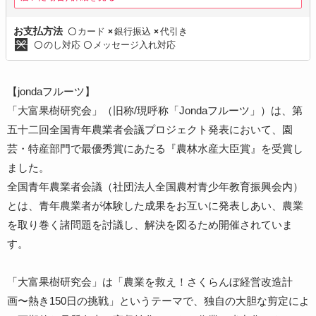
カード
銀行振込
代引き
お支払方法
〇
×
×
のし対応
メッセージ入れ対応
〇
〇
【jondaフルーツ】
「大富果樹研究会」（旧称/現呼称「Jondaフルーツ」）は、第
五十二回全国青年農業者会議プロジェクト発表において、園
芸・特産部門で最優秀賞にあたる『農林水産大臣賞』を受賞し
ました。
全国青年農業者会議（社団法人全国農村青少年教育振興会内）
とは、青年農業者が体験した成果をお互いに発表しあい、農業
を取り巻く諸問題を討議し、解決を図るため開催されていま
す。
「大富果樹研究会」は「農業を救え！さくらんぼ経営改造計
画〜熱き150日の挑戦」というテーマで、独自の大胆な剪定によ