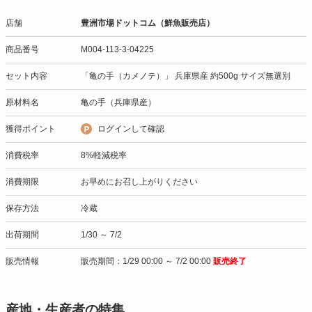
店舗
豊洲市場ドットコム（鮮魚販売店）
商品番号
M004-113-3-04225
セット内容
「亀の手（カメノテ）」 兵庫県産 約500g サイズ無選別
原材料名
亀の手（兵庫県産）
獲得ポイント
ログインして確認
消費税率
8%軽減税率
消費期限
お早めにお召し上がりください
保存方法
冷蔵
出荷期間
1/30 ～ 7/2
販売情報
販売期間：1/29 00:00 ～ 7/2 00:00
販売終了
産地・生産者の特集