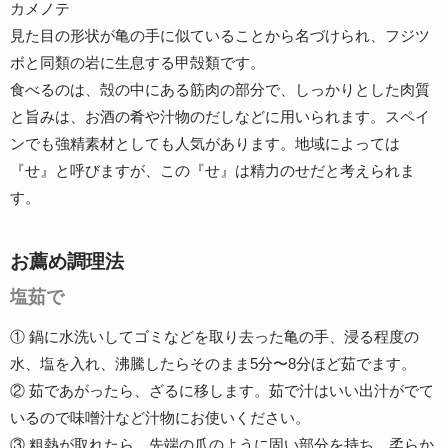
カメノテ
見た目の形状が亀の手に似ていることから名づけられ、フジツ
ボと同類の岩に生息する甲殻類です。
食べるのは、殻の中にある筋肉の部分で、しっかりとした肉質
と旨みは、お酒の肴や汁物のだしなどに用いられます。スペイ
ンでも強精素材としても人気があります。地域によっては
『せ』と呼びますが、この『せ』は精力のせだと考えられま
す。
お薦め調理法
塩茹で
① 鍋に水洗いしてゴミなどを取り去った亀の手、浸る程度の
水、塩を入れ、沸騰したらそのまま5分〜8分ほど茹でます。
② 茹であがったら、ざるに移します。茹で汁はいい出汁がでて
いるので味噌汁など汁物にお使いください。
③ 粗熱が取れたら、先端の爪のように固い部分を持ち、柔らか