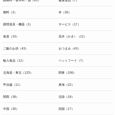
調味料・香辛料・油（45）
健康食品（7）
燃料（3）
本（30）
調理道具・機器（3）
サービス（17）
食器（10）
花卉（かき）（12）
ご飯のお供（43）
おつまみ（43）
輸入食品（12）
ペットフード（7）
北海道・東北（125）
関東（106）
甲信越（11）
東海（22）
関西（38）
北陸（18）
中国（30）
四国（17）