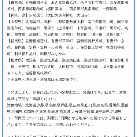
【東京都】青梅市御岳山、あきる野市乙津、あきる野市養沢、西多摩郡檜
原村、西多摩郡瑞穂町（横田基地）、西多摩郡奥多摩町、一部離島
【神奈川県】伊勢原市（大山阿夫利神社・大山寺）
【山梨県】北都留郡小菅村、北都留郡丹波山村、南巨摩郡早川町、南巨摩
郡南部町、南都留郡、甲府市（上帯那町、下帯那町、平瀬町、黒平町、高
町、川窪町、高成町、竹日向町、塔岩町、猪狩町、御岳町、草鹿沢町）
【群馬県】吾妻郡嬬恋村、吾妻郡草津町、吾妻郡長野原町、吾妻郡中之
条、藤岡市（譲原・坂原・三波川・高山）、多野郡上野村、多野郡神流
町、利根郡片品村、利根郡みなかみ
【栃木県】鹿沼市、那須塩原市、那須烏山市、那須郡那須町、那須郡那珂
川町、日光市、栃木市西方町、太田原市、芳賀郡茂木町、塩谷郡塩谷町、
さくら市、塩谷郡高根沢町
※千葉県・埼玉県・茨城県は全域対象です。
※発送日より、到着に2日間かかる地域には、お届けできかねます。
対象
地域は下記をご確認ください。
対象地域：北海道,鳥取県,島根県,岡山県,広島県,山口県,徳島県,香川県,愛媛
県,高知県,福岡県,佐賀県,長崎県,熊本県,大分県,宮崎県,鹿児島県,沖縄県
（一部商品については、到着に2日間かかる地域へお届けできる場合もご
ざいます。ご希望の場合は、お問い合わせください。）