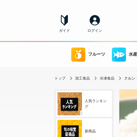
ガイド
ログイン
フルーツ
水
トップ
加工食品
冷凍食品
クルン
人気ランキン
グ
新商品