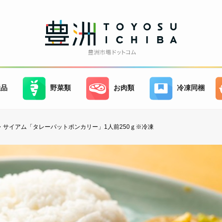
産品
野菜類
お肉類
冷凍同梱
・サイアム「タレーパットポンカリー」1人前250ｇ※冷凍