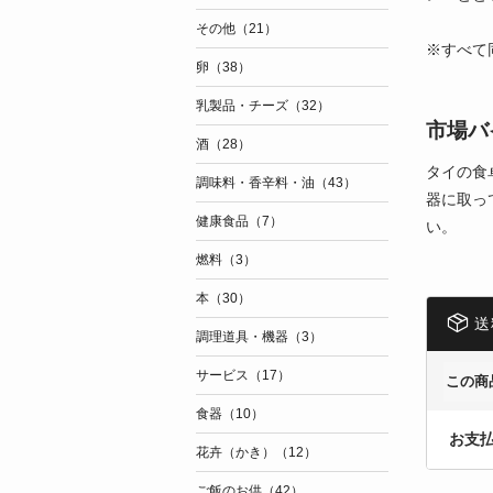
その他（21）
※すべて
卵（38）
乳製品・チーズ（32）
市場バ
酒（28）
タイの食
調味料・香辛料・油（43）
器に取っ
健康食品（7）
い。
燃料（3）
本（30）
送
調理道具・機器（3）
サービス（17）
この商
食器（10）
お支
花卉（かき）（12）
ご飯のお供（42）