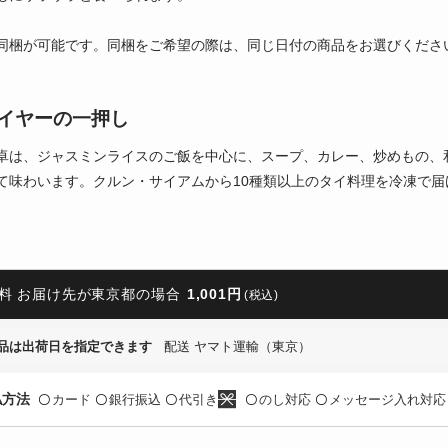
同梱が可能です。同梱をご希望の際は、同じ日付の商品をお選びくださ
イヤーの一押し
卓は、ジャスミンライスのご飯を中心に、スープ、カレー、炒めもの、
て味わいます。クルン・サイアムから10種類以上のタイ料理を冷凍で
料 お届け先が東京都の場合
1,001円
(税込)
品は出荷日を指定できます
配送 ヤマト運輸（東京）
払方法
カード
銀行振込
代引き
のし対応
メッセージ入れ対応
〇
〇
〇
〇
〇