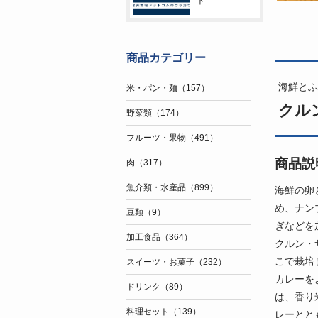
ト
商品カテゴリー
海鮮とふ
米・パン・麺（157）
クル
野菜類（174）
フルーツ・果物（491）
商品説
肉（317）
魚介類・水産品（899）
海鮮の卵
め、ナン
豆類（9）
ぎなどを
加工食品（364）
クルン・
こで栽培
スイーツ・お菓子（232）
カレーを
ドリンク（89）
は、香り
料理セット（139）
レーとと