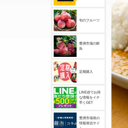
旬のフルーツ
豊洲市場の鮮
魚
定期購入
LINE@でお得
な情報をイチ
早くGET
豊洲市場発の
情報発信サイ