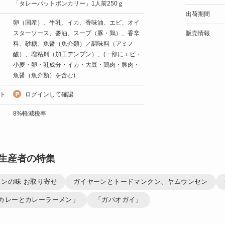
「タレーパットポンカリー」1人前250ｇ
出荷期間
卵（国産）、牛乳、イカ、香味油、エビ、オイ
スターソース、醬油、スープ（豚・鶏）、香辛
販売情報
料、砂糖、魚醤（魚介類）／調味料（アミノ
酸）、増粘剤（加工デンプン）、(一部にエビ・
小麦・卵・乳成分・イカ・大豆・鶏肉・豚肉・
魚醤（魚介類）を含む)
ト
ログインして確認
8%軽減税率
生産者の特集
ンの味 お取り寄せ
ガイヤーンとトードマンクン、ヤムウンセン
のカレーとカレーラーメン」
「ガパオガイ」