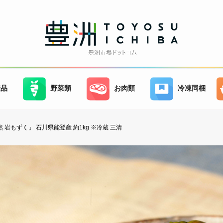
産品
野菜類
お肉類
冷凍同梱
 岩もずく」 石川県能登産 約1kg ※冷蔵 三清