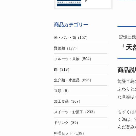
ト
商品カテゴリー
記憶に残
米・パン・麺（157）
「天然
野菜類（177）
フルーツ・果物（504）
商品説
肉（319）
魚介類・水産品（896）
能登半島
ふわりと
豆類（9）
た食感は
加工食品（367）
もずくは
スイーツ・お菓子（233）
く漁は、
ドリンク（89）
んだ旨み
料理セット（139）