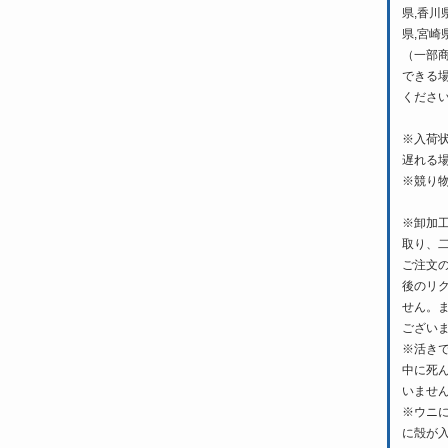
県,香川
県,宮崎
（一部
できる
くださ
※入荷
遅れる
※競り
※卸加
取り、
ご注文
後のリ
せん。
ござい
※活き
中に死
いませ
※ウニ
に殻が