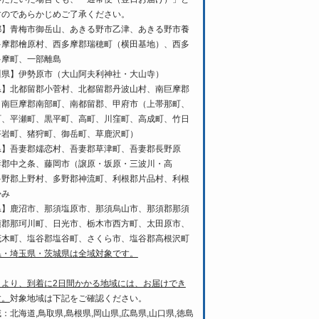
すのであらかじめご了承ください。
都】青梅市御岳山、あきる野市乙津、あきる野市養
多摩郡檜原村、西多摩郡瑞穂町（横田基地）、西多
多摩町、一部離島
川県】伊勢原市（大山阿夫利神社・大山寺）
県】北都留郡小菅村、北都留郡丹波山村、南巨摩郡
、南巨摩郡南部町、南都留郡、甲府市（上帯那町、
町、平瀬町、黒平町、高町、川窪町、高成町、竹日
塔岩町、猪狩町、御岳町、草鹿沢町）
県】吾妻郡嬬恋村、吾妻郡草津町、吾妻郡長野原
妻郡中之条、藤岡市（譲原・坂原・三波川・高
多野郡上野村、多野郡神流町、利根郡片品村、利根
かみ
県】鹿沼市、那須塩原市、那須烏山市、那須郡那須
須郡那珂川町、日光市、栃木市西方町、太田原市、
茂木町、塩谷郡塩谷町、さくら市、塩谷郡高根沢町
県・埼玉県・茨城県は全域対象です。
日より、到着に2日間かかる地域には、お届けでき
す。
対象地域は下記をご確認ください。
：北海道,鳥取県,島根県,岡山県,広島県,山口県,徳島