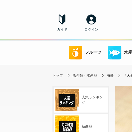
ガイド
ログイン
フルーツ
水
トップ
魚介類・水産品
海藻
「天然
人気ランキン
グ
新商品