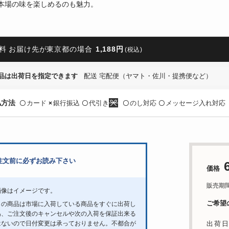
本場の味を楽しめるのも魅力。
料 お届け先が東京都の場合
1,188円
(税込)
品は出荷日を指定できます
配送 宅配便（ヤマト・佐川・提携便など）
払方法
カード
銀行振込
代引き
のし対応
メッセージ入れ対応
〇
×
〇
〇
〇
注文前に必ずお読み下さい
価格
販売期間：1
画像はイメージです。
ご希望
らの商品は市場に入荷している商品をすぐに出荷し
為、ご注文後のキャンセルや次の入荷を保証出来る
はないので日付変更は承っておりません。不都合が
出荷