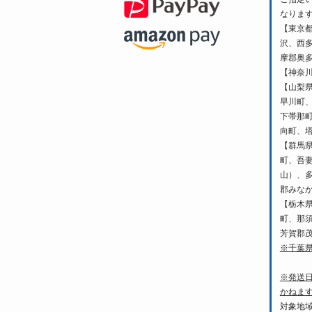
なりま
【東京
沢、西
摩郡奥
【神奈
【山梨
早川町
下帯那
向町、
【群馬
町、吾
山）、
郡みな
【栃木
町、那
芳賀郡
※千葉
※発送
かねま
対象地域