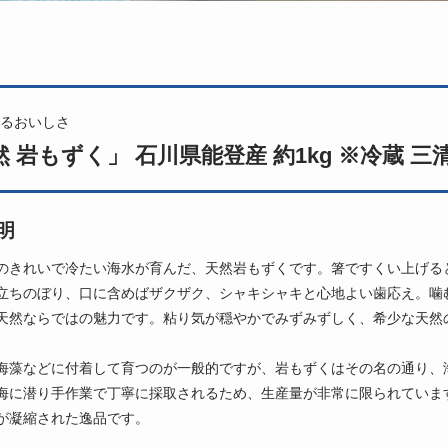
るおいしさ
 岩もずく」 石川県能登産 約1kg ※冷蔵 三
明
のきれいで冷たい海水が育んだ、天然岩もずくです。箸ですくい上げる
立ちのぼり、口に含めばザクザク、シャキシャキと心地よい歯応え。噛
天然ならではの魅力です。粘り気が穏やかでみずみずしく、希少な天然
海藻などに付着して育つのが一般的ですが、岩もずくはその名の通り、
海に潜り手作業で丁寧に採取されるため、生産量が非常に限られていま
が凝縮された逸品です。