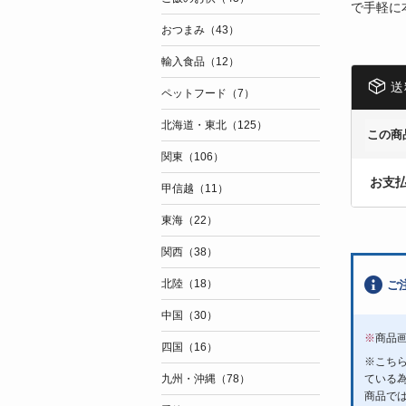
で手軽に
おつまみ（43）
輸入食品（12）
送
ペットフード（7）
北海道・東北（125）
この商
関東（106）
お支
甲信越（11）
東海（22）
関西（38）
北陸（18）
ご
中国（30）
※
商品
四国（16）
※こち
ている
九州・沖縄（78）
商品で