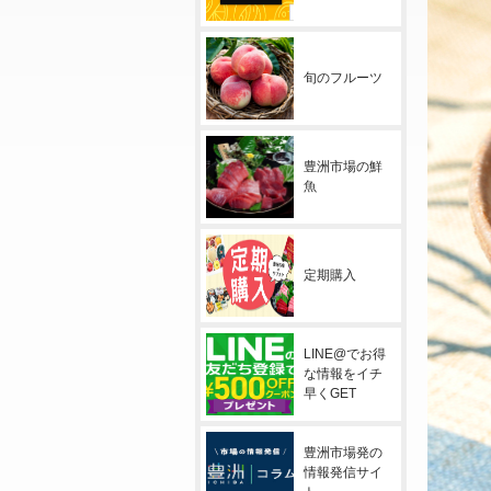
旬のフルーツ
豊洲市場の鮮
魚
定期購入
LINE@でお得
な情報をイチ
早くGET
豊洲市場発の
情報発信サイ