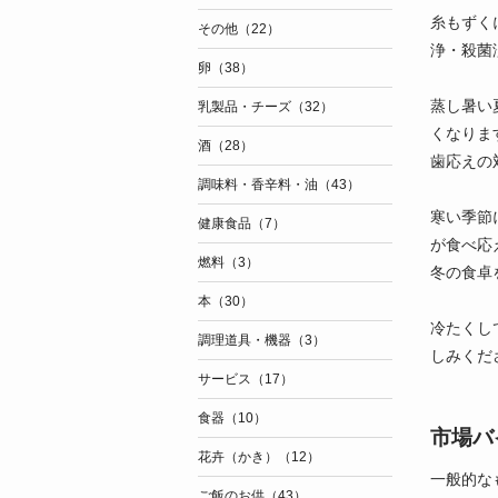
糸もずく
その他（22）
浄・殺菌
卵（38）
蒸し暑い
乳製品・チーズ（32）
くなりま
酒（28）
歯応えの
調味料・香辛料・油（43）
寒い季節
健康食品（7）
が食べ応
燃料（3）
冬の食卓
本（30）
冷たくし
調理道具・機器（3）
しみくだ
サービス（17）
食器（10）
市場バ
花卉（かき）（12）
一般的な
ご飯のお供（43）