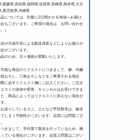
県,愛媛県,高知県,福岡県,佐賀県,長崎県,熊本県,大分
県,鹿児島県,沖縄県
商品については、到着に2日間かかる地域へお届け
場合もございます。ご希望の場合は、お問い合わせ
い。）
状況や天候不良による配送遅延などによりお届けが
場合がございます。
物品のため、日々価格が変動いたします。
工可能な商品のリクエストにつきまして、鱗、内臓
二枚おろし、三枚おろしなどをご希望される場合、
の際に必ずリクエスト欄にご記入ください。ご注文
クエストの追加や変更、キャンセルはお受けできま
また、商品によってはリクエストに添えない場合が
ます。
でお送りしているカニ、エビなど甲殻類等は、輸送
んでしまう可能性がございます。品質には問題ござ
ん。
につきまして、手作業で製造を行っているため、稀
入っている場合がございます。品質上問題はござい