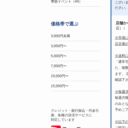
季節イベント（44）
ござい
ださい
店舗か
価格帯で選ぶ
店））
3,000円未満
※市場
注文後
3,000円〜
※送料
5,000円〜
「通常
7,000円〜
た、複
ます。
10,000円〜
確認下
15,000円〜
※毎週
毎週月
のみと
予めご
クレジット・銀行振込・代金引
換、各種の決済サービスに
対応しています
※以下
ご指定