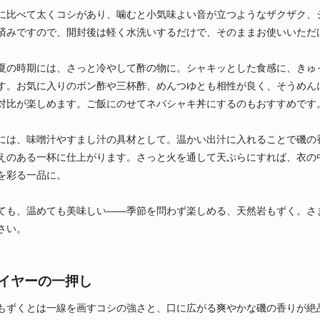
に比べて太くコシがあり、噛むと小気味よい音が立つようなザクザク、
済みですので、開封後は軽く水洗いするだけで、そのままお使いいただ
夏の時期には、さっと冷やして酢の物に。シャキッとした食感に、きゅ
す。お気に入りのポン酢や三杯酢、めんつゆとも相性が良く、そうめん
対比が楽しめます。ご飯にのせてネバシャキ丼にするのもおすすめです
には、味噌汁やすまし汁の具材として。温かい出汁に入れることで磯の
えのある一杯に仕上がります。さっと火を通して天ぷらにすれば、衣の
を彩る一品に。
ても、温めても美味しい――季節を問わず楽しめる、天然岩もずく。さ
さい。
イヤーの一押し
もずくとは一線を画すコシの強さと、口に広がる爽やかな磯の香りが絶