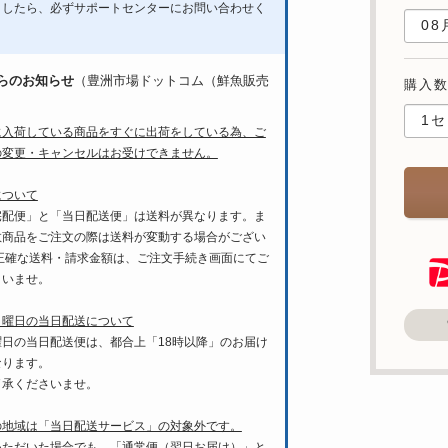
ましたら、必ずサポートセンターにお問い合わせく
。
らのお知らせ
（豊洲市場ドットコム（鮮魚販売
購入
に入荷している商品をすぐに出荷をしている為、ご
の変更・キャンセルはお受けできません。
について
宅配便」と「当日配送便」は送料が異なります。ま
数商品をご注文の際は送料が変動する場合がござい
 正確な送料・請求金額は、ご注文手続き画面にてご
さいませ。
月曜日の当日配送について
曜日の当日配送便は、都合上「18時以降」のお届け
なります。
了承くださいませ。
の地域は「当日配送サービス」の対象外です。
いただいた場合でも、「通常便（翌日お届け）」と