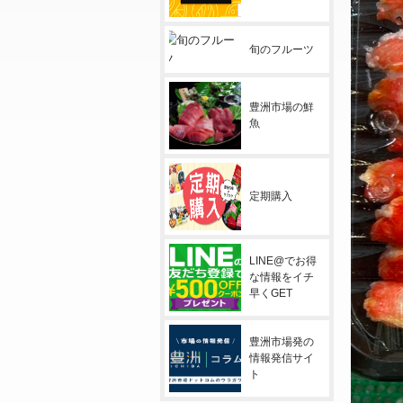
旬のフルーツ
豊洲市場の鮮
魚
定期購入
LINE@でお得
な情報をイチ
早くGET
豊洲市場発の
情報発信サイ
ト