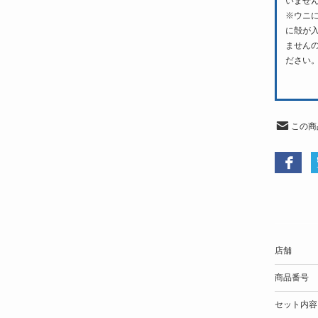
いませ
※ウニ
に殻が
ません
ださい
この商
店舗
商品番号
セット内容