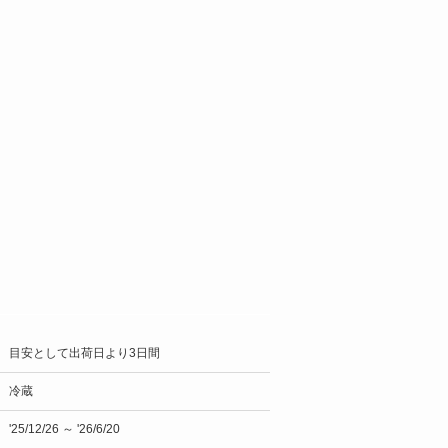
目安として出荷日より3日間
冷蔵
'25/12/26 ～ '26/6/20