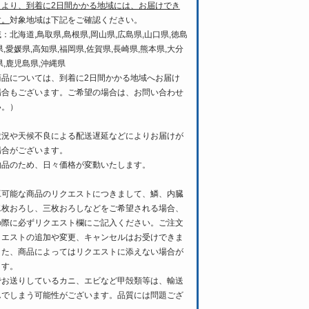
日より、到着に2日間かかる地域には、お届けでき
す。
対象地域は下記をご確認ください。
：北海道,鳥取県,島根県,岡山県,広島県,山口県,徳島
県,愛媛県,高知県,福岡県,佐賀県,長崎県,熊本県,大分
県,鹿児島県,沖縄県
商品については、到着に2日間かかる地域へお届け
場合もございます。ご希望の場合は、お問い合わせ
い。）
状況や天候不良による配送遅延などによりお届けが
場合がございます。
物品のため、日々価格が変動いたします。
工可能な商品のリクエストにつきまして、鱗、内臓
二枚おろし、三枚おろしなどをご希望される場合、
の際に必ずリクエスト欄にご記入ください。ご注文
クエストの追加や変更、キャンセルはお受けできま
また、商品によってはリクエストに添えない場合が
ます。
でお送りしているカニ、エビなど甲殻類等は、輸送
んでしまう可能性がございます。品質には問題ござ