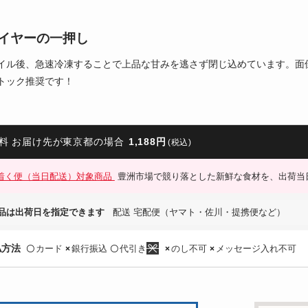
イヤーの一押し
イル後、急速冷凍することで上品な甘みを逃さず閉じ込めています。面
トック推奨です！
料 お届け先が東京都の場合
1,188円
(税込)
着く便（当日配送）対象商品
豊洲市場で競り落とした新鮮な食材を、出荷当
品は出荷日を指定できます
配送 宅配便（ヤマト・佐川・提携便など）
払方法
カード
銀行振込
代引き
のし不可
メッセージ入れ不可
〇
×
〇
×
×