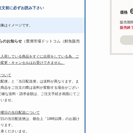
注文前に必ずお読み下さい
価格
販売期間：'
画像はイメージです。
販売終
らのお知らせ
（豊洲市場ドットコム（鮮魚販売
に入荷している商品をすぐに出荷をしている為、ご
の変更・キャンセルはお受けできません。
について
宅配便」と「当日配送便」は送料が異なります。ま
数商品をご注文の際は送料が変動する場合がござい
 正確な送料・請求金額は、ご注文手続き画面にてご
さいませ。
月曜日の当日配送について
曜日の当日配送便は、都合上「18時以降」のお届け
なります。
了承くださいませ。