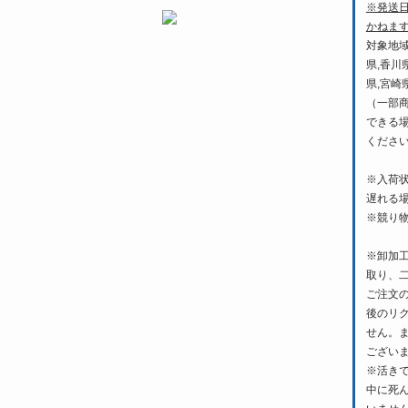
※発送
かねま
対象地域
県,香川
県,宮崎
（一部
できる
くださ
※入荷
遅れる
※競り
※卸加
取り、
ご注文
後のリ
せん。
ござい
※活き
中に死