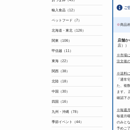
おつまみ（43）
ご
輸入食品（12）
ペットフード（7）
※
商品
北海道・東北（126）
店舗か
関東（106）
店））
甲信越（11）
※市場
東海（22）
注文後
関西（38）
※送料
「通常
北陸（18）
た、複
中国（30）
ます。
確認下
四国（16）
※毎週
九州・沖縄（78）
毎週月
季節イベント（44）
のみと
予めご