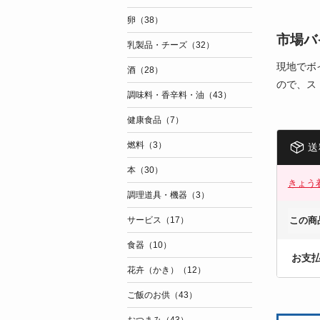
卵（38）
市場バ
乳製品・チーズ（32）
現地でボ
酒（28）
ので、ス
調味料・香辛料・油（43）
健康食品（7）
燃料（3）
送
本（30）
きょう
調理道具・機器（3）
サービス（17）
この商
食器（10）
お支
花卉（かき）（12）
ご飯のお供（43）