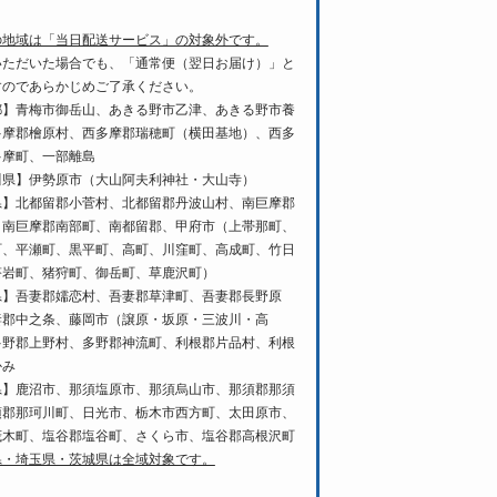
の地域は「当日配送サービス」の対象外です。
いただいた場合でも、「通常便（翌日お届け）」と
すのであらかじめご了承ください。
都】青梅市御岳山、あきる野市乙津、あきる野市養
多摩郡檜原村、西多摩郡瑞穂町（横田基地）、西多
多摩町、一部離島
川県】伊勢原市（大山阿夫利神社・大山寺）
県】北都留郡小菅村、北都留郡丹波山村、南巨摩郡
、南巨摩郡南部町、南都留郡、甲府市（上帯那町、
町、平瀬町、黒平町、高町、川窪町、高成町、竹日
塔岩町、猪狩町、御岳町、草鹿沢町）
県】吾妻郡嬬恋村、吾妻郡草津町、吾妻郡長野原
妻郡中之条、藤岡市（譲原・坂原・三波川・高
多野郡上野村、多野郡神流町、利根郡片品村、利根
かみ
県】鹿沼市、那須塩原市、那須烏山市、那須郡那須
須郡那珂川町、日光市、栃木市西方町、太田原市、
茂木町、塩谷郡塩谷町、さくら市、塩谷郡高根沢町
県・埼玉県・茨城県は全域対象です。