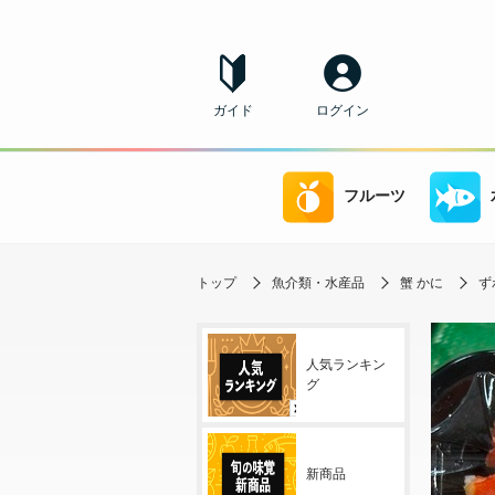
ガイド
ログイン
フルーツ
トップ
魚介類・水産品
蟹 かに
ず
人気ランキン
グ
新商品