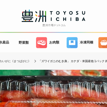
水産品
お肉類
冷凍同梱
野菜類
わいがに《まつばがに》
「ズワイガニのむき身」 カナダ・米国産他 1パック 約2