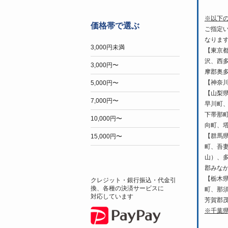
※以下
価格帯で選ぶ
ご指定
なりま
3,000円未満
【東京
沢、西
3,000円〜
摩郡奥
【神奈
5,000円〜
【山梨
7,000円〜
早川町
下帯那
10,000円〜
向町、
【群馬
15,000円〜
町、吾
山）、
郡みな
【栃木
クレジット・銀行振込・代金引
換、各種の決済サービスに
町、那
対応しています
芳賀郡
※千葉