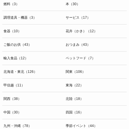
燃料（3）
本（30）
調理道具・機器（3）
サービス（17）
食器（10）
花卉（かき）（12）
ご飯のお供（43）
おつまみ（43）
輸入食品（12）
ペットフード（7）
北海道・東北（126）
関東（106）
甲信越（11）
東海（22）
関西（38）
北陸（18）
中国（30）
四国（16）
九州・沖縄（78）
季節イベント（44）