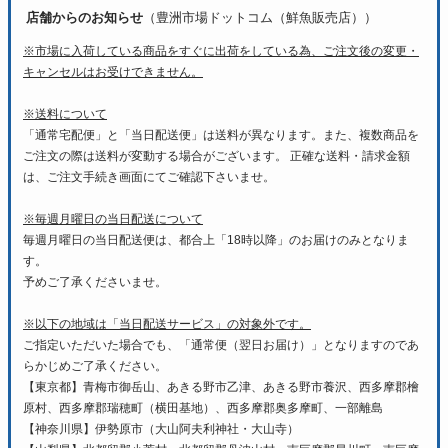
店舗からのお知らせ
（豊洲市場ドットコム（鮮魚販売店））
※市場に入荷している商品をすぐに出荷をしている為、ご注文後の変更・
キャンセルはお受けできません。
※送料について
「通常宅配便」と「当日配送便」は送料が異なります。また、複数商品を
ご注文の際は送料が変動する場合がございます。 正確な送料・請求金額
は、ご注文手続き画面にてご確認下さいませ。
※毎週月曜日の当日配送について
毎週月曜日の当日配送便は、都合上「18時以降」のお届けのみとなりま
す。
予めご了承くださいませ。
※以下の地域は「当日配送サービス」の対象外です。
ご指定いただいた場合でも、「通常便（翌日お届け）」となりますのであ
らかじめご了承ください。
【東京都】青梅市御岳山、あきる野市乙津、あきる野市養沢、西多摩郡檜
原村、西多摩郡瑞穂町（横田基地）、西多摩郡奥多摩町、一部離島
【神奈川県】伊勢原市（大山阿夫利神社・大山寺）