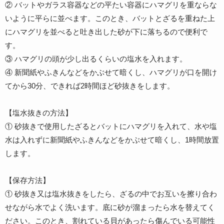
② バットやガラス容器などの平たい容器にハマグリを重ならな
いように平らに並べます。このとき、バットとざるを重ねた上
にハマグリを並べると吐き出した砂が下に落ちるので便利で
す。
③ ハマグリの頭が少し出るくらいの塩水を入れます。
④ 新聞紙やふきんなどをかぶせて暗くし、ハマグリが口を開け
てから30分、できれば2時間ほど砂抜きをします。
【塩水抜きの方法】
① 砂抜きで使用したざるとバットにハマグリを入れて、水や塩
水は入れずに新聞紙やふきんなどをかぶせて暗くし、1時間放置
します。
【保存方法】
① 砂抜き又は塩水抜きをしたら、ざるの中でお互いを擦り合わ
せながら水でよく洗います。底に砂が溜まったら水を替えてく
ださい。このとき、割れている貝があったら傷んでいる可能性