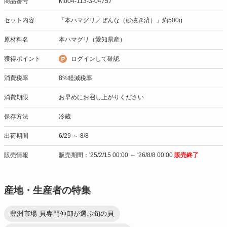
商品番号
M004-113-3-04757
セット内容
「本ハマグリ／ぜんな（砂抜き済）」約500g
原材料名
本ハマグリ（愛知県産）
獲得ポイント
ログインして確認
消費税率
8%軽減税率
消費期限
お早めにお召し上がりください
保存方法
冷蔵
出荷期間
6/29 ～ 8/8
販売情報
販売期間：'25/2/15 00:00 ～ '26/8/8 00:00
販売終了
産地・生産者の特集
豊洲市場 貝専門仲卸が選ぶ旬の貝