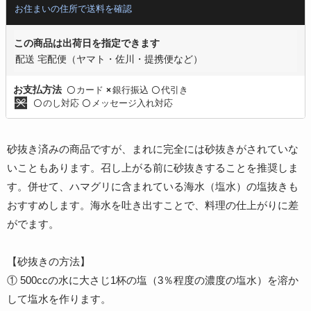
お住まいの住所で送料を確認
この商品は出荷日を指定できます
配送 宅配便（ヤマト・佐川・提携便など）
カード
銀行振込
代引き
お支払方法
〇
×
〇
のし対応
メッセージ入れ対応
〇
〇
砂抜き済みの商品ですが、まれに完全には砂抜きがされていな
いこともあります。召し上がる前に砂抜きすることを推奨しま
す。併せて、ハマグリに含まれている海水（塩水）の塩抜きも
おすすめします。海水を吐き出すことで、料理の仕上がりに差
がでます。
【砂抜きの方法】
① 500ccの水に大さじ1杯の塩（3％程度の濃度の塩水）を溶か
して塩水を作ります。