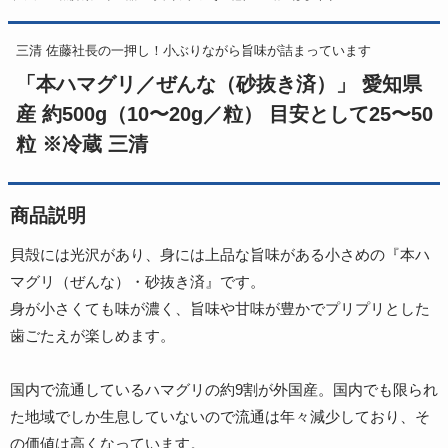
三清 佐藤社長の一押し！小ぶりながら旨味が詰まっています
「本ハマグリ／ぜんな（砂抜き済）」 愛知県
産 約500g（10〜20g／粒） 目安として25〜50
粒 ※冷蔵 三清
商品説明
貝殻には光沢があり、身には上品な旨味がある小さめの『本ハ
マグリ（ぜんな）・砂抜き済』です。
身が小さくても味が濃く、旨味や甘味が豊かでプリプリとした
歯ごたえが楽しめます。
国内で流通しているハマグリの約9割が外国産。国内でも限られ
た地域でしか生息していないので流通は年々減少しており、そ
の価値は高くなっています。