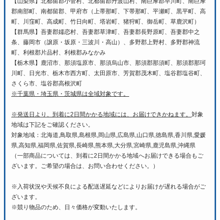
【山梨県】北都留郡小菅村、北都留郡丹波山村、南巨摩郡早川町、南巨摩
郡南部町、南都留郡、甲府市（上帯那町、下帯那町、平瀬町、黒平町、高
町、川窪町、高成町、竹日向町、塔岩町、猪狩町、御岳町、草鹿沢町）
【群馬県】吾妻郡嬬恋村、吾妻郡草津町、吾妻郡長野原町、吾妻郡中之
条、藤岡市（譲原・坂原・三波川・高山）、多野郡上野村、多野郡神流
町、利根郡片品村、利根郡みなかみ
【栃木県】鹿沼市、那須塩原市、那須烏山市、那須郡那須町、那須郡那珂
川町、日光市、栃木市西方町、太田原市、芳賀郡茂木町、塩谷郡塩谷町、
さくら市、塩谷郡高根沢町
※千葉県・埼玉県・茨城県は全域対象です。
※発送日より、到着に2日間かかる地域には、お届けできかねます。
対象
地域は下記をご確認ください。
対象地域：北海道,鳥取県,島根県,岡山県,広島県,山口県,徳島県,香川県,愛媛
県,高知県,福岡県,佐賀県,長崎県,熊本県,大分県,宮崎県,鹿児島県,沖縄県
（一部商品については、到着に2日間かかる地域へお届けできる場合もご
ざいます。ご希望の場合は、お問い合わせください。）
※入荷状況や天候不良による配送遅延などによりお届けが遅れる場合がご
ざいます。
※競り物品のため、日々価格が変動いたします。