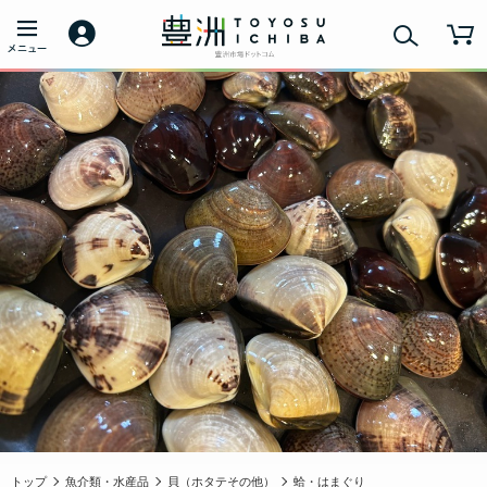
トップ
魚介類・水産品
貝（ホタテその他）
蛤・はまぐり