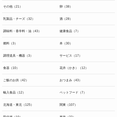
その他（21）
卵（38）
乳製品・チーズ（32）
酒（28）
調味料・香辛料・油（43）
健康食品（7）
燃料（3）
本（30）
調理道具・機器（3）
サービス（17）
食器（10）
花卉（かき）（12）
ご飯のお供（42）
おつまみ（43）
輸入食品（12）
ペットフード（7）
北海道・東北（125）
関東（107）
甲信越（10）
東海（22）