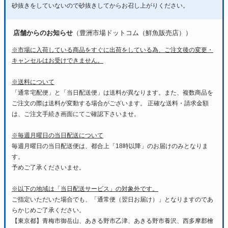
砂抜きをしていないので砂抜きしてからお召し上がりください。
店舗からのお知らせ
（豊洲市場ドットコム（鮮魚販売店））
※市場に入荷している商品をすぐに出荷をしている為、ご注文後の変更・
キャンセルはお受けできません。
※送料について
「通常宅配便」と「当日配送便」は送料が異なります。また、複数商品を
ご注文の際は送料が変動する場合がございます。 正確な送料・請求金額
は、ご注文手続き画面にてご確認下さいませ。
※毎週月曜日の当日配送について
毎週月曜日の当日配送便は、都合上「18時以降」のお届けのみとなりま
す。
予めご了承くださいませ。
※以下の地域は「当日配送サービス」の対象外です。
ご指定いただいた場合でも、「通常便（翌日お届け）」となりますのであ
らかじめご了承ください。
【東京都】青梅市御岳山、あきる野市乙津、あきる野市養沢、西多摩郡檜