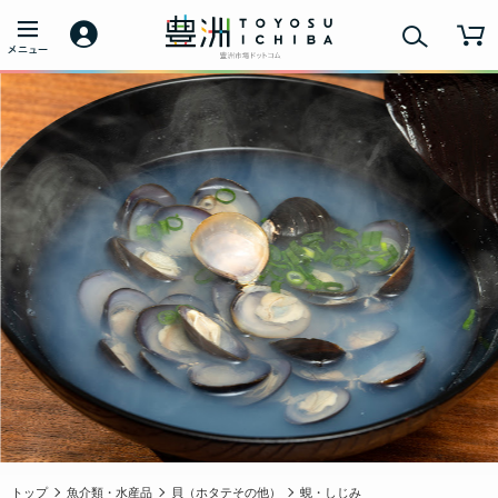
トップ
魚介類・水産品
貝（ホタテその他）
蜆・しじみ