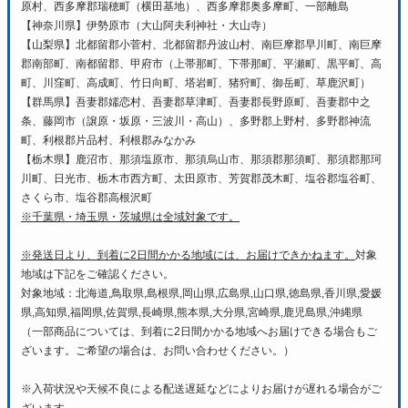
原村、西多摩郡瑞穂町（横田基地）、西多摩郡奥多摩町、一部離島
【神奈川県】伊勢原市（大山阿夫利神社・大山寺）
【山梨県】北都留郡小菅村、北都留郡丹波山村、南巨摩郡早川町、南巨摩
郡南部町、南都留郡、甲府市（上帯那町、下帯那町、平瀬町、黒平町、高
町、川窪町、高成町、竹日向町、塔岩町、猪狩町、御岳町、草鹿沢町）
【群馬県】吾妻郡嬬恋村、吾妻郡草津町、吾妻郡長野原町、吾妻郡中之
条、藤岡市（譲原・坂原・三波川・高山）、多野郡上野村、多野郡神流
町、利根郡片品村、利根郡みなかみ
【栃木県】鹿沼市、那須塩原市、那須烏山市、那須郡那須町、那須郡那珂
川町、日光市、栃木市西方町、太田原市、芳賀郡茂木町、塩谷郡塩谷町、
さくら市、塩谷郡高根沢町
※千葉県・埼玉県・茨城県は全域対象です。
※発送日より、到着に2日間かかる地域には、お届けできかねます。
対象
地域は下記をご確認ください。
対象地域：北海道,鳥取県,島根県,岡山県,広島県,山口県,徳島県,香川県,愛媛
県,高知県,福岡県,佐賀県,長崎県,熊本県,大分県,宮崎県,鹿児島県,沖縄県
（一部商品については、到着に2日間かかる地域へお届けできる場合もご
ざいます。ご希望の場合は、お問い合わせください。）
※入荷状況や天候不良による配送遅延などによりお届けが遅れる場合がご