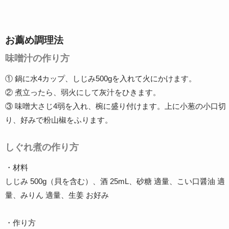
お薦め調理法
味噌汁の作り方
① 鍋に水4カップ、しじみ500gを入れて火にかけます。
② 煮立ったら、弱火にして灰汁をひきます。
③ 味噌大さじ4弱を入れ、椀に盛り付けます。上に小葱の小口切
り、好みで粉山椒をふります。
しぐれ煮の作り方
・材料
しじみ 500g（貝を含む）、酒 25mL、砂糖 適量、こい口醤油 適
量、みりん 適量、生姜 お好み
・作り方