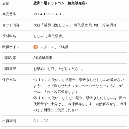
店舗
豊洲市場ドットコム（鮮魚販売店）
商品番号
M004-113-3-04818
セット内容
大粒「活 湖山池しじみ 」 鳥取県産 約1kg ※冷蔵 尾坪
原材料名
しじみ（ 鳥取県産）
獲得ポイント
ログインして確認
消費税率
8%軽減税率
消費期限
お早めにお召し上がりください。
保存方法
① すぐにお使いになる場合、砂抜きしたしじみが乾かない
ように、水で湿らせたキッチンペーパーなどでくるんでビニ
ールに入れて冷蔵保存します。
② すぐにお使いにならない場合、砂抜きしたしじみを1回の
使用量ずつ小分けし、冷凍保存します。自然解凍せず、冷凍
のまま料理にご使用ください。
出荷期間
3/1 ～ 8/8