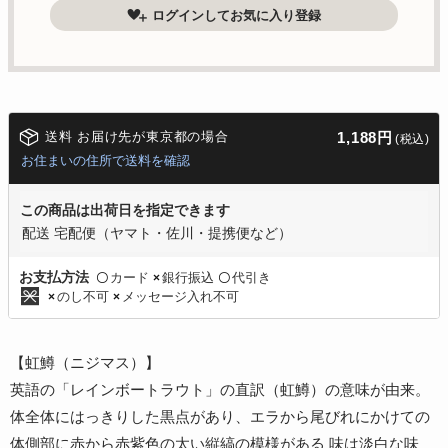
ログインしてお気に入り登録
送料 お届け先が東京都の場合
1,188円
(税込)
お住まいの住所で送料を確認
この商品は出荷日を指定できます
配送 宅配便（ヤマト・佐川・提携便など）
カード
銀行振込
代引き
お支払方法
〇
×
〇
のし不可
メッセージ入れ不可
×
×
【虹鱒（ニジマス）】
英語の「レインボートラウト」の直訳（虹鱒）の意味が由来。
体全体にはっきりした黒点があり、エラから尾びれにかけての
体側部に赤から赤紫色の太い縦縞の模様がある 味は淡白な味