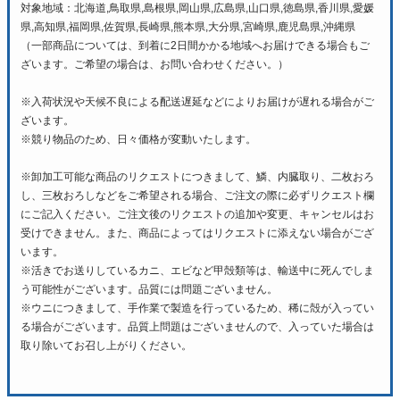
対象地域：北海道,鳥取県,島根県,岡山県,広島県,山口県,徳島県,香川県,愛媛
県,高知県,福岡県,佐賀県,長崎県,熊本県,大分県,宮崎県,鹿児島県,沖縄県
（一部商品については、到着に2日間かかる地域へお届けできる場合もご
ざいます。ご希望の場合は、お問い合わせください。）
※入荷状況や天候不良による配送遅延などによりお届けが遅れる場合がご
ざいます。
※競り物品のため、日々価格が変動いたします。
※卸加工可能な商品のリクエストにつきまして、鱗、内臓取り、二枚おろ
し、三枚おろしなどをご希望される場合、ご注文の際に必ずリクエスト欄
にご記入ください。ご注文後のリクエストの追加や変更、キャンセルはお
受けできません。また、商品によってはリクエストに添えない場合がござ
います。
※活きでお送りしているカニ、エビなど甲殻類等は、輸送中に死んでしま
う可能性がございます。品質には問題ございません。
※ウニにつきまして、手作業で製造を行っているため、稀に殻が入ってい
る場合がございます。品質上問題はございませんので、入っていた場合は
取り除いてお召し上がりください。