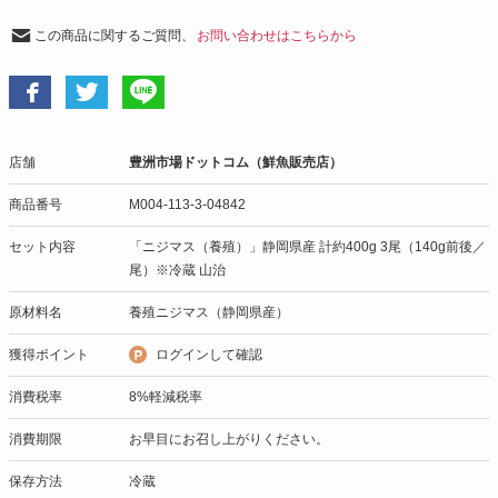
この商品に関するご質問、
お問い合わせはこちらから
店舗
豊洲市場ドットコム（鮮魚販売店）
商品番号
M004-113-3-04842
セット内容
「ニジマス（養殖）」静岡県産 計約400g 3尾（140g前後／
尾）※冷蔵 山治
原材料名
養殖ニジマス（静岡県産）
獲得ポイント
ログインして確認
消費税率
8%軽減税率
消費期限
お早目にお召し上がりください。
保存方法
冷蔵