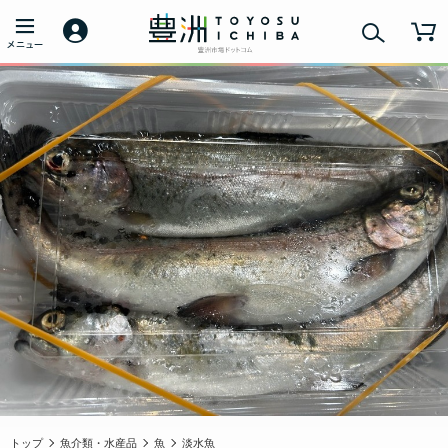
トップ
魚介類・水産品
魚
淡水魚