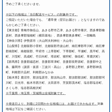
予めご了承くださいませ。
※以下の地域は「当日配送サービス」の対象外です。
ご指定いただいた場合でも、「通常便（翌日お届け）」となりますのであ
らかじめご了承ください。
【東京都】青梅市御岳山、あきる野市乙津、あきる野市養沢、西多摩郡檜
原村、西多摩郡瑞穂町（横田基地）、西多摩郡奥多摩町、一部離島
【神奈川県】伊勢原市（大山阿夫利神社・大山寺）
【山梨県】北都留郡小菅村、北都留郡丹波山村、南巨摩郡早川町、南巨摩
郡南部町、南都留郡、甲府市（上帯那町、下帯那町、平瀬町、黒平町、高
町、川窪町、高成町、竹日向町、塔岩町、猪狩町、御岳町、草鹿沢町）
【群馬県】吾妻郡嬬恋村、吾妻郡草津町、吾妻郡長野原町、吾妻郡中之
条、藤岡市（譲原・坂原・三波川・高山）、多野郡上野村、多野郡神流
町、利根郡片品村、利根郡みなかみ
【栃木県】鹿沼市、那須塩原市、那須烏山市、那須郡那須町、那須郡那珂
川町、日光市、栃木市西方町、太田原市、芳賀郡茂木町、塩谷郡塩谷町、
さくら市、塩谷郡高根沢町
※千葉県・埼玉県・茨城県は全域対象です。
※発送日より、到着に2日間かかる地域には、お届けできかねます。
対象
地域は下記をご確認ください。