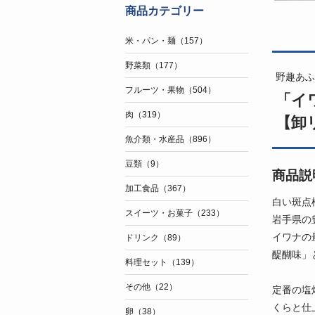
商品カテゴリー
米・パン・麺（157）
野菜類（177）
野趣あふ
フルーツ・果物（504）
「イワ
肉（319）
【卸
魚介類・水産品（896）
豆類（9）
商品説
加工食品（367）
白い斑点
スイーツ・お菓子（233）
岩手県の
イワナの
ドリンク（89）
醍醐味」
料理セット（139）
その他（22）
定番の塩
くらと仕
卵（38）