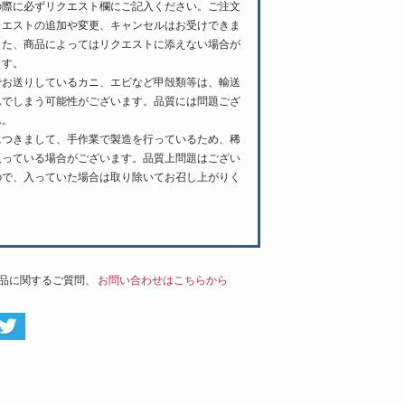
の際に必ずリクエスト欄にご記入ください。ご注文
クエストの追加や変更、キャンセルはお受けできま
また、商品によってはリクエストに添えない場合が
ます。
でお送りしているカニ、エビなど甲殻類等は、輸送
んでしまう可能性がございます。品質には問題ござ
ん。
につきまして、手作業で製造を行っているため、稀
入っている場合がございます。品質上問題はござい
ので、入っていた場合は取り除いてお召し上がりく
。
品に関するご質問、
お問い合わせはこちらから