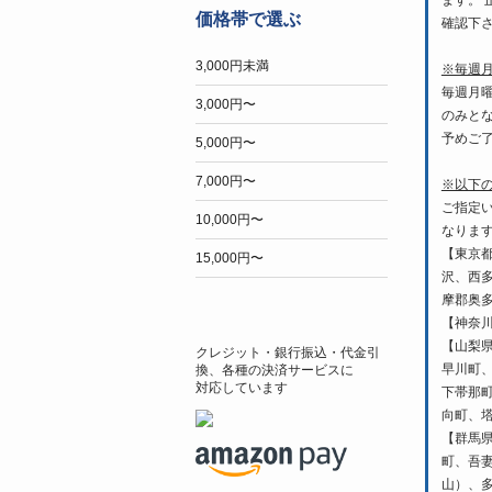
ます。
価格帯で選ぶ
確認下
3,000円未満
※毎週
毎週月
3,000円〜
のみと
予めご
5,000円〜
7,000円〜
※以下
ご指定
10,000円〜
なりま
【東京
15,000円〜
沢、西
摩郡奥
【神奈
【山梨
クレジット・銀行振込・代金引
早川町
換、各種の決済サービスに
対応しています
下帯那
向町、
【群馬
町、吾
山）、