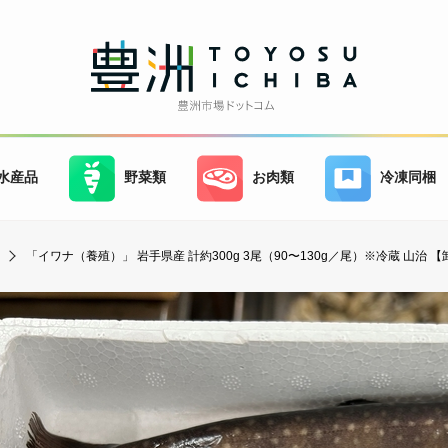
水産品
野菜類
お肉類
冷凍同梱
「イワナ（養殖）」 岩手県産 計約300g 3尾（90〜130g／尾）※冷蔵 山治