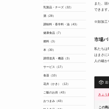
また、頭
乳製品・チーズ（32）
できます
酒（28）
※卸加工
調味料・香辛料・油（43）
健康食品（7）
市場バ
燃料（3）
私たちは
本（30）
はまさに
調理道具・機器（3）
人の確か
サービス（17）
食器（10）
送
花卉（かき）（12）
ご飯のお供（43）
きょう
おつまみ（43）
この商