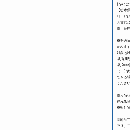
郡みな
【栃木
町、那
芳賀郡
※千葉
※発送
かねま
対象地域
県,香川
県,宮崎
（一部
できる
くださ
※入荷
遅れる
※競り
※卸加
取り、