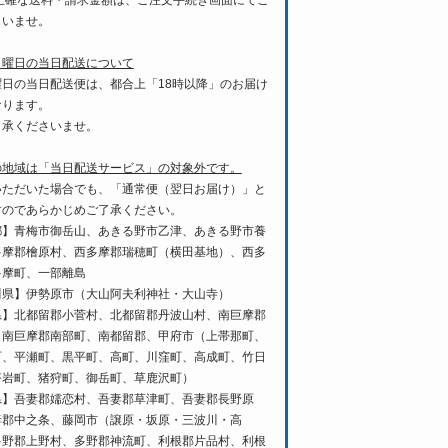
 正確な送料・請求金額は、ご注文手続き画面にてご
さいませ。
月曜日の当日配送について
曜日の当日配送便は、都合上「18時以降」のお届け
なります。
了承くださいませ。
の地域は「当日配送サービス」の対象外です。
いただいた場合でも、「通常便（翌日お届け）」と
すのであらかじめご了承ください。
都】青梅市御岳山、あきる野市乙津、あきる野市養
多摩郡檜原村、西多摩郡瑞穂町（横田基地）、西多
多摩町、一部離島
川県】伊勢原市（大山阿夫利神社・大山寺）
県】北都留郡小菅村、北都留郡丹波山村、南巨摩郡
、南巨摩郡南部町、南都留郡、甲府市（上帯那町、
町、平瀬町、黒平町、高町、川窪町、高成町、竹日
塔岩町、猪狩町、御岳町、草鹿沢町）
県】吾妻郡嬬恋村、吾妻郡草津町、吾妻郡長野原
妻郡中之条、藤岡市（譲原・坂原・三波川・高
多野郡上野村、多野郡神流町、利根郡片品村、利根