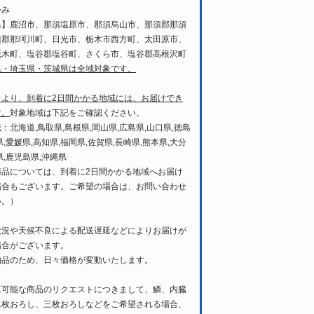
かみ
県】鹿沼市、那須塩原市、那須烏山市、那須郡那須
須郡那珂川町、日光市、栃木市西方町、太田原市、
茂木町、塩谷郡塩谷町、さくら市、塩谷郡高根沢町
県・埼玉県・茨城県は全域対象です。
日より、到着に2日間かかる地域には、お届けでき
す。
対象地域は下記をご確認ください。
：北海道,鳥取県,島根県,岡山県,広島県,山口県,徳島
県,愛媛県,高知県,福岡県,佐賀県,長崎県,熊本県,大分
県,鹿児島県,沖縄県
商品については、到着に2日間かかる地域へお届け
場合もございます。ご希望の場合は、お問い合わせ
い。）
状況や天候不良による配送遅延などによりお届けが
場合がございます。
物品のため、日々価格が変動いたします。
工可能な商品のリクエストにつきまして、鱗、内臓
二枚おろし、三枚おろしなどをご希望される場合、