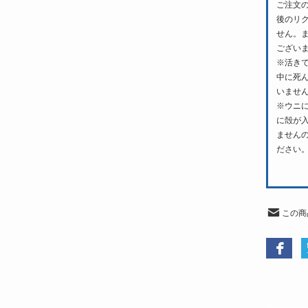
ご注文
後のリ
せん。
ござい
※活き
中に死
いませ
※ウニ
に殻が
ません
ださい
この商