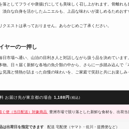
を落としてフライや唐揚げにしても美味しく召し上がれます。骨離れも
。淡白な白身を活かしたムニエルも、上品な味わいが楽しめるためおす
リクエストは承っておりません。あらかじめご了承ください。
イヤーの一押し
毎日市場へ通い、山治の目利き人と対話しながら扱う品を決めています
本物。日々届く新鮮な各地の魚介類の中から、さらに一歩踏み込んで「
な見識と情熱が詰まった自慢の味わいを、ご家庭で笑顔と共にお楽しみ
料 お届け先が東京都の場合
1,188円
(税込)
着く便（当日配送）対象商品
豊洲市場で競り落とした新鮮な食材を、出荷当
品は出荷日を指定できます
配送 宅配便（ヤマト・佐川・提携便など）