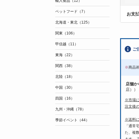
輸入食品（12）
ペットフード（7）
お支
北海道・東北（125）
関東（106）
甲信越（11）
ご
東海（22）
関西（38）
※
商品
北陸（18）
店舗か
中国（30）
店））
四国（16）
※市場
注文後
九州・沖縄（78）
※送料
季節イベント（44）
「通常
た、複