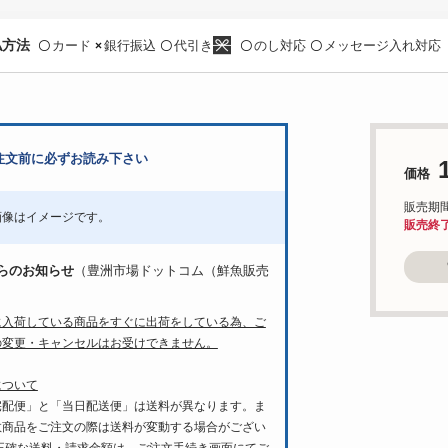
払方法
カード
銀行振込
代引き
のし対応
メッセージ入れ対応
〇
×
〇
〇
〇
注文前に必ずお読み下さい
価格
販売期間：3
画像はイメージです。
販売終
らのお知らせ
（豊洲市場ドットコム（鮮魚販売
に入荷している商品をすぐに出荷をしている為、ご
の変更・キャンセルはお受けできません。
について
宅配便」と「当日配送便」は送料が異なります。ま
数商品をご注文の際は送料が変動する場合がござい