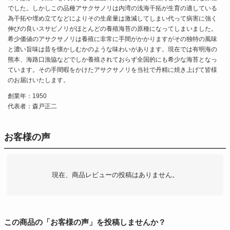
でした。しかしこの品種アサクサノリは内湾の浅海干拓が生育の適している
為干拓や埋め立てなどによりその生産量は激減してしまい代って病害に強く
伸びの良いスサビノリがほとんどの養殖海苔の原種になってしまいました。
希少価値のアサクサノリは養殖に非常に手間がかかりますがその独特の風味
と濃い旨味は昔を懐かしむかのような味わいがあります。現在では有明海の
熊本、海路口漁協などでしか養殖されておらず全国的にも希少な海苔となっ
ています。その手間暇をかけたアサクサノリを当社で丹精に焼き上げて皆様
のお届けいたします。
創業年：1950
代表者：森戸正二
お客様の声
現在、商品レビューの投稿はありません。
この商品の「お客様の声」を投稿しませんか？