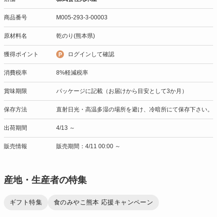
商品番号
M005-293-3-00003
原材料名
乾のり(熊本県)
獲得ポイント
ログインして確認
消費税率
8%軽減税率
賞味期限
パッケージに記載（お届けから目安として3か月）
保存方法
直射日光・高温多湿の場所を避け、冷暗所にて保存下さい。
出荷期間
4/13 ～
販売情報
販売期間：4/11 00:00 ～
産地・生産者の特集
ギフト特集
食のみやこ熊本 応援キャンペーン