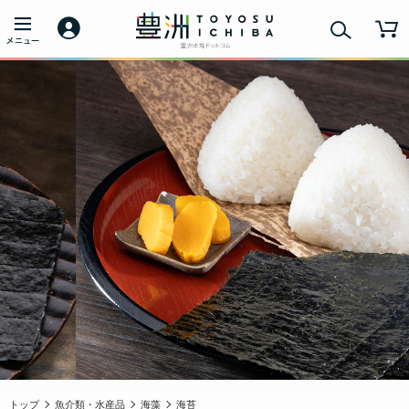
トップ
魚介類・水産品
海藻
海苔