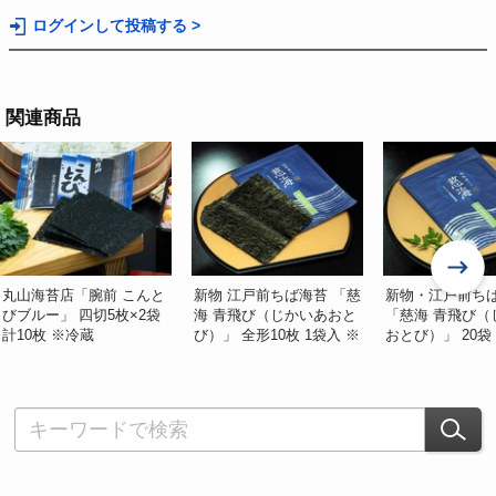
ログインして投稿する >
関連商品
丸山海苔店「腕前 こんと
新物 江戸前ちば海苔 「慈
新物・江戸前ち
びブルー」 四切5枚×2袋
海 青飛び（じかいあおと
「慈海 青飛び（
計10枚 ※冷蔵
び）」 全形10枚 1袋入 ※
おとび）」 20袋
常温
枚／袋） ※常温