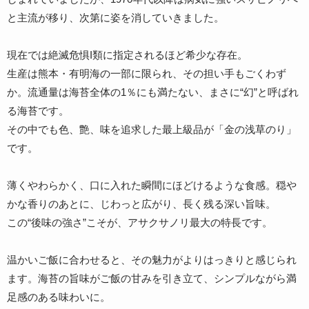
と主流が移り、次第に姿を消していきました。
現在では絶滅危惧I類に指定されるほど希少な存在。
生産は熊本・有明海の一部に限られ、その担い手もごくわず
か。流通量は海苔全体の1％にも満たない、まさに“幻”と呼ばれ
る海苔です。
その中でも色、艶、味を追求した最上級品が「金の浅草のり」
です。
薄くやわらかく、口に入れた瞬間にほどけるような食感。穏や
かな香りのあとに、じわっと広がり、長く残る深い旨味。
この“後味の強さ”こそが、アサクサノリ最大の特長です。
温かいご飯に合わせると、その魅力がよりはっきりと感じられ
ます。海苔の旨味がご飯の甘みを引き立て、シンプルながら満
足感のある味わいに。