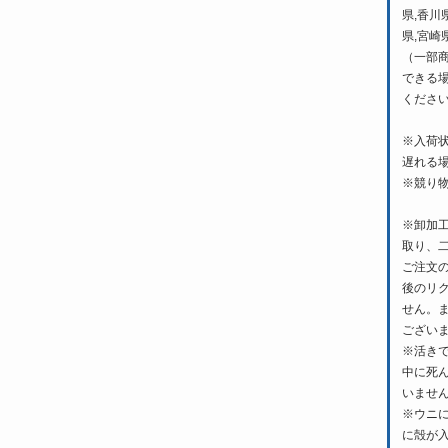
県,香川
県,宮崎
（一部
できる
くださ
※入荷
遅れる
※競り
※卸加
取り、
ご注文
後のリ
せん。
ござい
※活き
中に死
いませ
※ウニ
に殻が