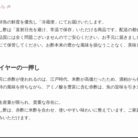
ちら
鮮魚の鮮度を優先し「冷蔵便」にてお届けいたします。
し酢は「直射日光を避け、常温で保存」いただける商品です。配送の都
品質には全く問題ございませんのでご安心ください。お手元に届きまし
にて保管してください。お酢本来の豊かな風味を損なうことなく、美味
イヤーの一押し
司に赤酢が使われるのは、江戸時代、米酢が高価だったため、酒粕から
特の風味を持ちながら、アミノ酸を豊富に含む赤酢は、魚の旨味を引き
生産量が限られ、貴重な存在に。
し酢は、赤酢に米酢を合わせ、使いやすい味わいに整えています。ご家
みいただけます。