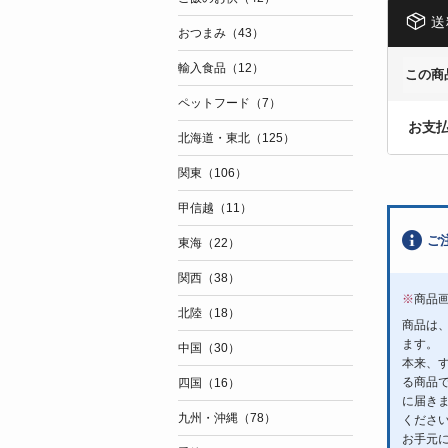
送
おつまみ（43）
輸入食品（12）
この商
ペットフード（7）
お支
北海道・東北（125）
関東（106）
甲信越（11）
ご
東海（22）
関西（38）
※
商品
北陸（18）
商品は
ます。
中国（30）
本来、
る商品
四国（16）
に届き
九州・沖縄（78）
くださ
お手元