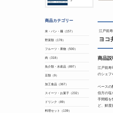
ト
商品カテゴリー
江戸前寿
米・パン・麺（157）
ヨコ
野菜類（178）
フルーツ・果物（500）
商品説
肉（318）
魚介類・水産品（897）
江戸前寿
のシェフ
豆類（9）
加工食品（367）
ベースの
伯方の塩
スイーツ・お菓子（232）
手間暇を
ドリンク（89）
ど、鮮度
料理セット（139）