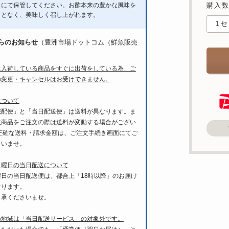
）にて保管してください。お酢本来の豊かな風味を
購入
ことなく、美味しく召し上がれます。
らのお知らせ
（豊洲市場ドットコム（鮮魚販売
に入荷している商品をすぐに出荷をしている為、ご
の変更・キャンセルはお受けできません。
について
宅配便」と「当日配送便」は送料が異なります。ま
数商品をご注文の際は送料が変動する場合がござい
 正確な送料・請求金額は、ご注文手続き画面にてご
さいませ。
月曜日の当日配送について
曜日の当日配送便は、都合上「18時以降」のお届け
なります。
了承くださいませ。
の地域は「当日配送サービス」の対象外です。