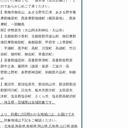
いただいた場合でも、「通常便（翌日お届け）」と
すのであらかじめご了承ください。
都】青梅市御岳山、あきる野市乙津、あきる野市養
多摩郡檜原村、西多摩郡瑞穂町（横田基地）、西多
多摩町、一部離島
川県】伊勢原市（大山阿夫利神社・大山寺）
県】北都留郡小菅村、北都留郡丹波山村、南巨摩郡
、南巨摩郡南部町、南都留郡、甲府市（上帯那町、
町、平瀬町、黒平町、高町、川窪町、高成町、竹日
塔岩町、猪狩町、御岳町、草鹿沢町）
県】吾妻郡嬬恋村、吾妻郡草津町、吾妻郡長野原
妻郡中之条、藤岡市（譲原・坂原・三波川・高
多野郡上野村、多野郡神流町、利根郡片品村、利根
かみ
県】鹿沼市、那須塩原市、那須烏山市、那須郡那須
須郡那珂川町、日光市、栃木市西方町、太田原市、
茂木町、塩谷郡塩谷町、さくら市、塩谷郡高根沢町
県・埼玉県・茨城県は全域対象です。
日より、到着に2日間かかる地域には、お届けでき
す。
対象地域は下記をご確認ください。
：北海道,鳥取県,島根県,岡山県,広島県,山口県,徳島