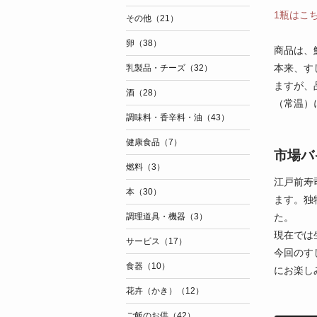
1瓶はこ
その他（21）
卵（38）
商品は、
本来、す
乳製品・チーズ（32）
ますが、
酒（28）
（常温）
調味料・香辛料・油（43）
健康食品（7）
市場バ
燃料（3）
江戸前寿
本（30）
ます。独
た。
調理道具・機器（3）
現在では
サービス（17）
今回のす
食器（10）
にお楽し
花卉（かき）（12）
ご飯のお供（42）