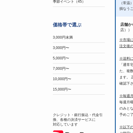
季節イベント（45）
（常温
損なう
店舗か
価格帯で選ぶ
店））
3,000円未満
※市場
注文後
3,000円〜
5,000円〜
※送料
「通常
7,000円〜
た、複
ます。
10,000円〜
確認下
15,000円〜
※毎週
毎週月
のみと
予めご
クレジット・銀行振込・代金引
換、各種の決済サービスに
対応しています
※以下