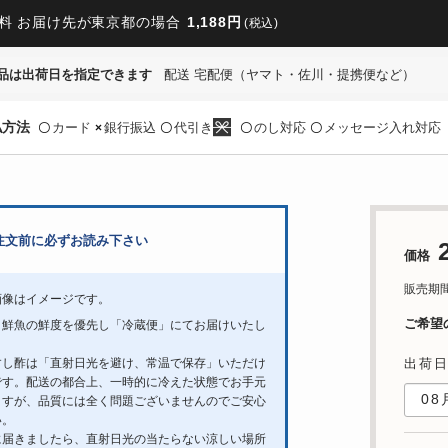
料 お届け先が東京都の場合
1,188円
(税込)
品は出荷日を指定できます
配送 宅配便（ヤマト・佐川・提携便など）
払方法
カード
銀行振込
代引き
のし対応
メッセージ入れ対応
〇
×
〇
〇
〇
注文前に必ずお読み下さい
価格
販売期間：5
画像はイメージです。
ご希望
、鮮魚の鮮度を優先し「冷蔵便」にてお届けいたし
すし酢は「直射日光を避け、常温で保存」いただけ
出荷
です。配送の都合上、一時的に冷えた状態でお手元
ますが、品質には全く問題ございませんのでご安心
い。
に届きましたら、直射日光の当たらない涼しい場所