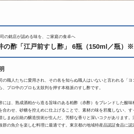
司の銘店が認める味を、ご家庭の食卓へ
井の酢「江戸前すし酢」 6瓶（150ml／瓶）
明
司の職人たちに愛用され、その名を知らぬ職人はいないと言われる「ヨ
ら、プロ中のプロも太鼓判を押す本格派のすし酢です。
酢には、熟成酒粕から造る旨味のある粕酢（赤酢）をブレンドした酸味
を合わせ、砂糖を控えめに仕上げることで、素材の味を邪魔しない、す
惜しまぬ伝統の醸造技術が生んだ、芳醇な香りと深いコクがあります。
抜群の魚介を楽しむ料理に最適です。東京都の地域特産品認証食品に認