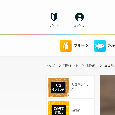
ガイド
ログイン
フルーツ
水
トップ
料理セット
調味料
ヨコ井の
人気ランキン
グ
新商品