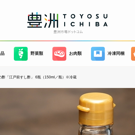
産品
野菜類
お肉類
冷凍同梱
酢「江戸前すし酢」 6瓶（150ml／瓶）※冷蔵