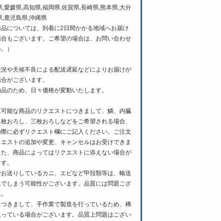
県,愛媛県,高知県,福岡県,佐賀県,長崎県,熊本県,大分
県,鹿児島県,沖縄県
商品については、到着に2日間かかる地域へお届け
場合もございます。ご希望の場合は、お問い合わせ
い。）
状況や天候不良による配送遅延などによりお届けが
場合がございます。
物品のため、日々価格が変動いたします。
工可能な商品のリクエストにつきまして、鱗、内臓
二枚おろし、三枚おろしなどをご希望される場合、
の際に必ずリクエスト欄にご記入ください。ご注文
クエストの追加や変更、キャンセルはお受けできま
また、商品によってはリクエストに添えない場合が
ます。
でお送りしているカニ、エビなど甲殻類等は、輸送
んでしまう可能性がございます。品質には問題ござ
ん。
につきまして、手作業で製造を行っているため、稀
入っている場合がございます。品質上問題はござい