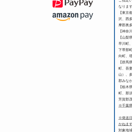
ご指定
なりま
【東京
沢、西
摩郡奥
【神奈
【山梨
早川町
下帯那
向町、
【群馬
町、吾
山）、
郡みな
【栃木
町、那
芳賀郡
※千葉
※発送
かねま
対象地域