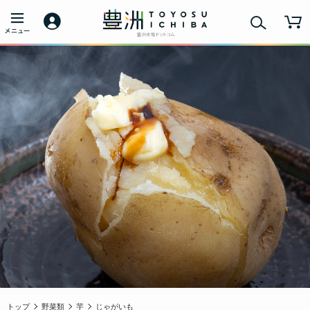
トップ
野菜類
芋
じゃがいも