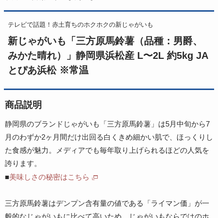
テレビで話題！赤土育ちのホクホクの新じゃがいも
新じゃがいも「三方原馬鈴薯（品種：男爵、
みかた晴れ）」静岡県浜松産 L〜2L 約5kg JA
とぴあ浜松 ※常温
商品説明
静岡県のブランドじゃがいも「三方原馬鈴薯」は5月中旬から7
月のわずか2ヶ月間だけ出回る白くきめ細かい肌で、ほっくりし
た食感が魅力。メディアでも毎年取り上げられるほどの人気を
誇ります。
■
美味しさの秘密はこちら
三方原馬鈴薯はデンプン含有量の値である「ライマン価」が一
般的なじゃがいもに比べて高いため、じゃがいもならではのホ