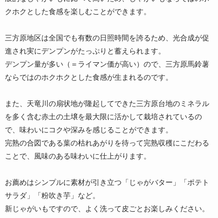
クホクとした食感を楽しむことができます。
三方原地区は全国でも有数の日照時間を誇るため、光合成が促
進され実にデンプンがたっぷりと蓄えられます。
デンプン量が多い（＝ライマン価が高い）ので、三方原馬鈴薯
ならではのホクホクとした食感が生まれるのです。
また、天竜川の扇状地が隆起してできた三方原台地のミネラル
を多く含む赤土の土壌を最大限に活かして栽培されているの
で、味わいにコクや深みを感じることができます。
完熟の合図である葉の枯れあがりを待って完熟収穫にこだわる
ことで、風味のある味わいに仕上がります。
お薦めはシンプルに素材が引き立つ「じゃがバター」「ポテト
サラダ」「粉吹き芋」など。
新じゃがいもですので、よく洗って皮ごとお楽しみください。