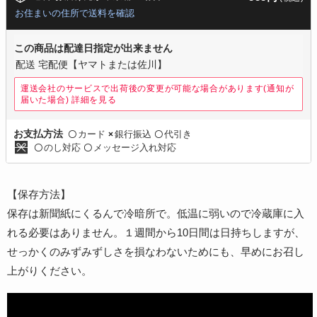
お住まいの住所で送料を確認
この商品は配達日指定が出来ません
配送 宅配便【ヤマトまたは佐川】
運送会社のサービスで出荷後の変更が可能な場合があります(通知が
届いた場合)
詳細を見る
カード
銀行振込
代引き
お支払方法
〇
×
〇
のし対応
メッセージ入れ対応
〇
〇
【保存方法】
保存は新聞紙にくるんで冷暗所で。低温に弱いので冷蔵庫に入
れる必要はありません。１週間から10日間は日持ちしますが、
せっかくのみずみずしさを損なわないためにも、早めにお召し
上がりください。