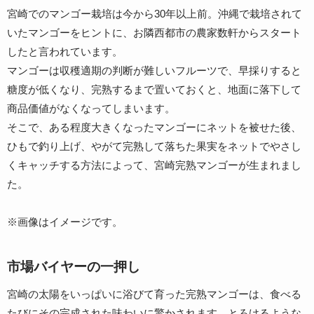
宮崎でのマンゴー栽培は今から30年以上前。沖縄で栽培されて
いたマンゴーをヒントに、お隣西都市の農家数軒からスタート
したと言われています。
マンゴーは収穫適期の判断が難しいフルーツで、早採りすると
糖度が低くなり、完熟するまで置いておくと、地面に落下して
商品価値がなくなってしまいます。
そこで、ある程度大きくなったマンゴーにネットを被せた後、
ひもで釣り上げ、やがて完熟して落ちた果実をネットでやさし
くキャッチする方法によって、宮崎完熟マンゴーが生まれまし
た。
※画像はイメージです。
市場バイヤーの一押し
宮崎の太陽をいっぱいに浴びて育った完熟マンゴーは、食べる
たびにその完成された味わいに驚かされます。とろけるような