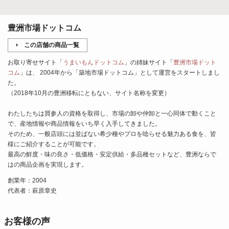
豊洲市場ドットコム
この店舗の商品一覧
お取り寄せサイト「
うまいもんドットコム
」の姉妹サイト「
豊洲市場ドット
コム
」は、 2004年から「築地市場ドットコム」として運営をスタートしまし
た。
（2018年10月の豊洲移転にともない、サイト名称を変更）
わたしたちは買参人の資格を取得し、市場の卸や仲卸と一心同体で動くこと
で、産地情報や商品情報をいち早く入手してきました。
そのため、一般店頭には並ばない希少種やプロを唸らせる魅力ある食を、皆
様にご紹介することが可能です。
最高の鮮度・味の良さ・低価格・安定供給・多品種セットなど、豊洲ならで
はの商品企画を実現します。
創業年：2004
代表者：萩原章史
お客様の声