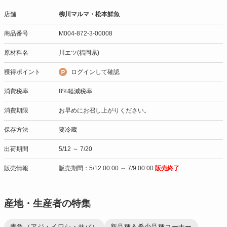
店舗
柳川マルマ・松本鮮魚
商品番号
M004-872-3-00008
原材料名
川エツ(福岡県)
獲得ポイント
ログインして確認
消費税率
8%軽減税率
消費期限
お早めにお召し上がりください。
保存方法
要冷蔵
出荷期間
5/12 ～ 7/20
販売情報
販売期間：5/12 00:00 ～ 7/9 00:00
販売終了
産地・生産者の特集
青魚（アジ・イワシ・サバ）
新品種＆希少品種コーナー