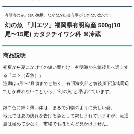
有明海のみ。短い漁期。なかなか出会う事ができない魚です。
幻の魚 「川エツ」福岡県有明海産 500g(10
尾〜15尾) カタクチイワシ科 ※冷蔵
商品説明
初夏から夏にかけての短い間だけ、有明海から筑後川へ遡上す
る「エツ（斉魚）」
漁期は5月〜7月頃までと短く、有明海奥部と筑後川下流域周辺
でしか獲れないことから、“幻の魚”と呼ばれています。
銀白色に輝く薄い体は、まるで刃物のように美しい姿。
地元では夏の訪れを告げる魚として親しまれていますが、流通
量は極めて少なく、市場でもほとんど見かけません。