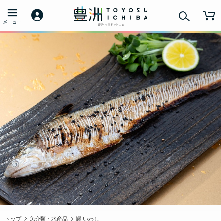
トップ
魚介類・水産品
鰯 いわし