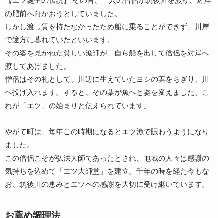
【エツ誕生の伝説】 その昔、一人の僧侶が筑後川を渡り、対岸
の肥前へ向かおうとしていました。
しかし渡し賃を持たなかったため船に乗ることができず、川岸
で途方に暮れていたといいます。
その姿を見かねた貧しい漁師が、自ら船を出して僧侶を対岸へ
渡してあげました。
僧侶はその礼として、川辺に生えていたヨシの葉をちぎり、川
へ投げ入れます。すると、その葉が魚へと姿を変えました。こ
れが「エツ」の始まりと伝えられています。
やがて町は、毎年この時期になるとエツ漁で賑わうようになり
ました。
この僧侶こそが弘法大師であったとされ、地域の人々は感謝の
気持ちを込めて「エツ大師堂」を建立。千年の時を経た今もな
お、筑後川の恵みとエツへの感謝を大切に受け継いでいます。
お薦め調理法