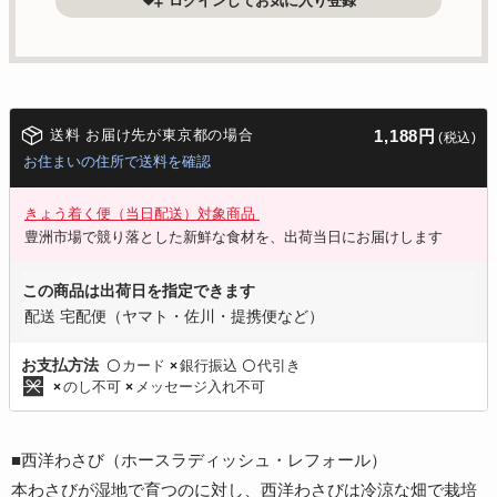
ログインしてお気に入り登録
送料 お届け先が東京都の場合
1,188円
(税込)
お住まいの住所で送料を確認
きょう着く便（当日配送）対象商品
豊洲市場で競り落とした新鮮な食材を、出荷当日にお届けします
この商品は出荷日を指定できます
配送 宅配便（ヤマト・佐川・提携便など）
カード
銀行振込
代引き
お支払方法
〇
×
〇
のし不可
メッセージ入れ不可
×
×
■西洋わさび（ホースラディッシュ・レフォール）
本わさびが湿地で育つのに対し、西洋わさびは冷涼な畑で栽培