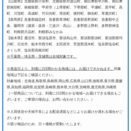
【山梨県】北都留郡小菅村、北都留郡丹波山村、南巨摩郡早川町、南巨摩
郡南部町、南都留郡、甲府市（上帯那町、下帯那町、平瀬町、黒平町、高
町、川窪町、高成町、竹日向町、塔岩町、猪狩町、御岳町、草鹿沢町）
【群馬県】吾妻郡嬬恋村、吾妻郡草津町、吾妻郡長野原町、吾妻郡中之
条、藤岡市（譲原・坂原・三波川・高山）、多野郡上野村、多野郡神流
町、利根郡片品村、利根郡みなかみ
【栃木県】鹿沼市、那須塩原市、那須烏山市、那須郡那須町、那須郡那珂
川町、日光市、栃木市西方町、太田原市、芳賀郡茂木町、塩谷郡塩谷町、
さくら市、塩谷郡高根沢町
※千葉県・埼玉県・茨城県は全域対象です。
※発送日より、到着に2日間かかる地域には、お届けできかねます。
対象
地域は下記をご確認ください。
対象地域：北海道,鳥取県,島根県,岡山県,広島県,山口県,徳島県,香川県,愛媛
県,高知県,福岡県,佐賀県,長崎県,熊本県,大分県,宮崎県,鹿児島県,沖縄県
（一部商品については、到着に2日間かかる地域へお届けできる場合もご
ざいます。ご希望の場合は、お問い合わせください。）
※入荷状況や天候不良による配送遅延などによりお届けが遅れる場合がご
ざいます。
※競り物品のため、日々価格が変動いたします。