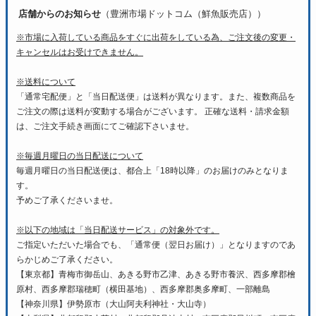
店舗からのお知らせ
（豊洲市場ドットコム（鮮魚販売店））
※市場に入荷している商品をすぐに出荷をしている為、ご注文後の変更・
キャンセルはお受けできません。
※送料について
「通常宅配便」と「当日配送便」は送料が異なります。また、複数商品を
ご注文の際は送料が変動する場合がございます。 正確な送料・請求金額
は、ご注文手続き画面にてご確認下さいませ。
※毎週月曜日の当日配送について
毎週月曜日の当日配送便は、都合上「18時以降」のお届けのみとなりま
す。
予めご了承くださいませ。
※以下の地域は「当日配送サービス」の対象外です。
ご指定いただいた場合でも、「通常便（翌日お届け）」となりますのであ
らかじめご了承ください。
【東京都】青梅市御岳山、あきる野市乙津、あきる野市養沢、西多摩郡檜
原村、西多摩郡瑞穂町（横田基地）、西多摩郡奥多摩町、一部離島
【神奈川県】伊勢原市（大山阿夫利神社・大山寺）