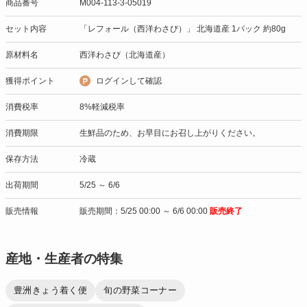
商品番号
M004-113-3-05019
セット内容
「レフォール（西洋わさび）」 北海道産 1パック 約80g
原材料名
西洋わさび（北海道産）
獲得ポイント
ログインして確認
消費税率
8%軽減税率
消費期限
生鮮品のため、お早目にお召し上がりください。
保存方法
冷蔵
出荷期間
5/25 ～ 6/6
販売情報
販売期間：5/25 00:00 ～ 6/6 00:00
販売終了
産地・生産者の特集
豊洲きょう着く便
旬の野菜コーナー