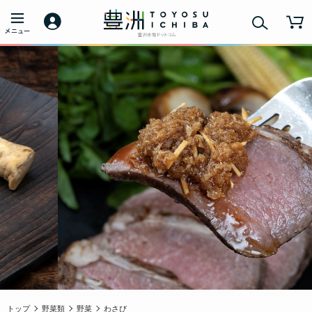
トップ
野菜類
野菜
わさび