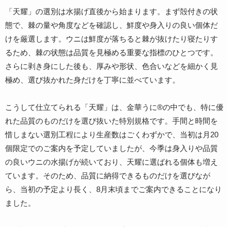
「天耀」の選別は水揚げ直後から始まります。まず殻付きの状
態で、棘の量や角度などを確認し、鮮度や身入りの良い個体だ
けを厳選します。ウニは鮮度が落ちると棘が抜けたり寝たりす
るため、棘の状態は品質を見極める重要な指標のひとつです。
さらに剥き身にした後も、厚みや形状、色合いなどを細かく見
極め、選び抜かれた身だけを丁寧に並べています。
こうして仕立てられる「天耀」は、金華うに®の中でも、特に優
れた品質のものだけを選び抜いた特別規格です。手間と時間を
惜しまない選別工程により生産数はごくわずかで、当初は月20
個限定でのご案内を予定していましたが、今季は身入りや品質
の良いウニの水揚げが続いており、天耀に選ばれる個体も増え
ています。そのため、品質に納得できるものだけを選びなが
ら、当初の予定より長く、8月末頃までご案内できることになり
ました。