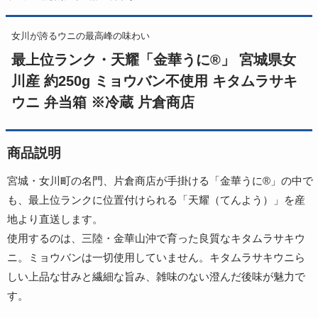
女川が誇るウニの最高峰の味わい
最上位ランク・天耀「金華うに®」 宮城県女
川産 約250g ミョウバン不使用 キタムラサキ
ウニ 弁当箱 ※冷蔵 片倉商店
商品説明
宮城・女川町の名門、片倉商店が手掛ける「金華うに®」の中で
も、最上位ランクに位置付けられる「天耀（てんよう）」を産
地より直送します。
使用するのは、三陸・金華山沖で育った良質なキタムラサキウ
ニ。ミョウバンは一切使用していません。キタムラサキウニら
しい上品な甘みと繊細な旨み、雑味のない澄んだ後味が魅力で
す。