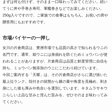
まずは何も付けず、そのまま一口味わってみてください。続い
てうに丼や手巻き寿司、軍艦巻きなどでお楽しみください。
250g入りですので、ご家族での食事はもちろん、お祝いの席や
贈答用にもおすすめです。
市場バイヤーの一押し
女川の片倉商店は、豊洲市場でも品質の高さで知られるウニの
名門です。通常、箱ウニには身崩れを防ぐためミョウバンが使
われることがありますが、片倉商店は品質と鮮度管理に自信を
持ち、ミョウバン無添加のウニにこだわり続けています。
今回ご案内する「天耀」は、その片倉商店がさらに選び抜いた
最上位ランク。殻付きの状態から棘の量や角度を見極め、剥き
身にした後も厚みや色合いを選別しています。
キタムラサキウ
ニらしい上品な甘みと澄んだ旨みを、ぜひそのまま味わってみ
てください。