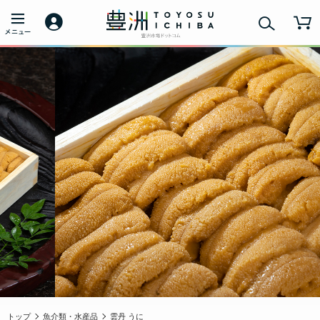
トップ
魚介類・水産品
雲丹 うに