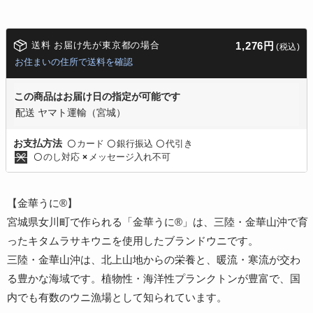
送料 お届け先が東京都の場合
1,276円
(税込)
お住まいの住所で送料を確認
この商品はお届け日の指定が可能です
配送 ヤマト運輸（宮城）
カード
銀行振込
代引き
お支払方法
〇
〇
〇
のし対応
メッセージ入れ不可
〇
×
【金華うに®】
宮城県女川町で作られる「金華うに®」は、三陸・金華山沖で育
ったキタムラサキウニを使用したブランドウニです。
三陸・金華山沖は、北上山地からの栄養と、暖流・寒流が交わ
る豊かな海域です。植物性・海洋性プランクトンが豊富で、国
内でも有数のウニ漁場として知られています。