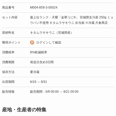
商品番号
M004-859-3-00024
セット内容
最上位ランク・天耀「金華うに®」 宮城県女川産 250g ミョ
ウバン不使用 キタムラサキウニ 弁当箱 ※冷蔵 片倉商店
原材料名
キタムラサキウニ（宮城県産）
獲得ポイント
ログインして確認
消費税率
8%軽減税率
消費期限
発送日含め3日間
保存方法
要冷蔵
出荷期間
6/19 ～ 8/31
販売情報
販売期間：6/9 00:00 ～ 8/21 00:00
産地・生産者の特集