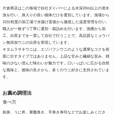
片倉商店はこの海域で自社ダイバーによる水深20m以上の潜水
漁を行い、身入りの良い個体だけを選別しています。漁場から
10分程度の加工場で水揚げ直後から徹底した温度管理を行い、
職人が一枚ずつ丁寧に選別・箱詰めを行います。漁獲から加
工、出荷までを一貫して自社で行うことで、高品質なミョウバ
ン無添加ウニの出荷を実現しています。
キタムラサキウニは、エゾバフンウニのような濃厚なコクを前
面に出すタイプではありません。上品な甘みと繊細な旨み、雑
味の少ない澄んだ味わいが魅力です。口いっぱいに広がる自然
な風味と、後味の良さから、多くのウニ好きに支持されていま
す。
お薦め調理法
食べ方
刺身、うに丼、軍艦巻き、手巻き寿司などでお楽しみくださ