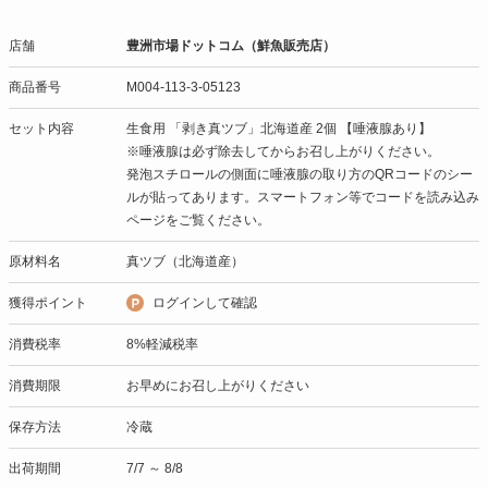
店舗
豊洲市場ドットコム（鮮魚販売店）
商品番号
M004-113-3-05123
セット内容
生食用 「剥き真ツブ」北海道産 2個 【唾液腺あり】
※唾液腺は必ず除去してからお召し上がりください。
発泡スチロールの側面に唾液腺の取り方のQRコードのシー
ルが貼ってあります。スマートフォン等でコードを読み込み
ページをご覧ください。
原材料名
真ツブ（北海道産）
獲得ポイント
ログインして確認
消費税率
8%軽減税率
消費期限
お早めにお召し上がりください
保存方法
冷蔵
出荷期間
7/7 ～ 8/8