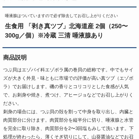
唾液腺はついていますので必ず除去してお召し上がりください
生食用 「剥き真ツブ」北海道産 2個（250〜
300g／個）※冷蔵 三清 唾液腺あり
商品説明
つぶ貝はエゾバイ科エゾボラ属の巻貝の総称です。中でもサイ
ズが大きく外見・味ともに市場での評価が高い真ツブ（エゾボ
ラ）でお届けします。磯の香りとコリコリとした食感が人気
で、お刺身や焼き、煮つけ、アヒージョなどでお召し上がりく
ださい。
刺身の場合には、つぶ貝の殻を割って中身を取り出し、内臓と
肉質部分に分けます。肉質部分を縦半分に切り、唾液腺と水管
を完全に取り除き、肉質部分を2〜3回塩もみして洗います。下
処理が終わったら、薄くそぎ切りにして、山葵醤油などでお召