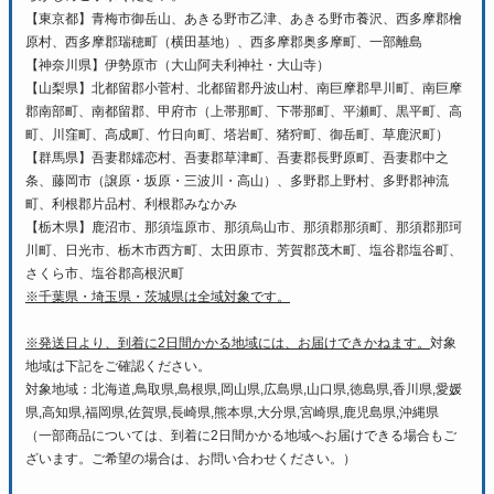
【東京都】青梅市御岳山、あきる野市乙津、あきる野市養沢、西多摩郡檜
原村、西多摩郡瑞穂町（横田基地）、西多摩郡奥多摩町、一部離島
【神奈川県】伊勢原市（大山阿夫利神社・大山寺）
【山梨県】北都留郡小菅村、北都留郡丹波山村、南巨摩郡早川町、南巨摩
郡南部町、南都留郡、甲府市（上帯那町、下帯那町、平瀬町、黒平町、高
町、川窪町、高成町、竹日向町、塔岩町、猪狩町、御岳町、草鹿沢町）
【群馬県】吾妻郡嬬恋村、吾妻郡草津町、吾妻郡長野原町、吾妻郡中之
条、藤岡市（譲原・坂原・三波川・高山）、多野郡上野村、多野郡神流
町、利根郡片品村、利根郡みなかみ
【栃木県】鹿沼市、那須塩原市、那須烏山市、那須郡那須町、那須郡那珂
川町、日光市、栃木市西方町、太田原市、芳賀郡茂木町、塩谷郡塩谷町、
さくら市、塩谷郡高根沢町
※千葉県・埼玉県・茨城県は全域対象です。
※発送日より、到着に2日間かかる地域には、お届けできかねます。
対象
地域は下記をご確認ください。
対象地域：北海道,鳥取県,島根県,岡山県,広島県,山口県,徳島県,香川県,愛媛
県,高知県,福岡県,佐賀県,長崎県,熊本県,大分県,宮崎県,鹿児島県,沖縄県
（一部商品については、到着に2日間かかる地域へお届けできる場合もご
ざいます。ご希望の場合は、お問い合わせください。）