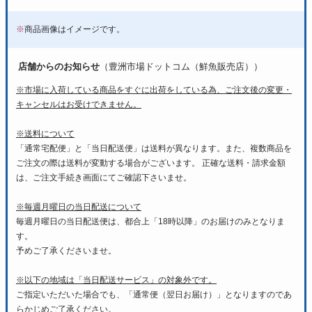
※
商品画像はイメージです。
店舗からのお知らせ
（豊洲市場ドットコム（鮮魚販売店））
※市場に入荷している商品をすぐに出荷をしている為、ご注文後の変更・
キャンセルはお受けできません。
※送料について
「通常宅配便」と「当日配送便」は送料が異なります。また、複数商品を
ご注文の際は送料が変動する場合がございます。 正確な送料・請求金額
は、ご注文手続き画面にてご確認下さいませ。
※毎週月曜日の当日配送について
毎週月曜日の当日配送便は、都合上「18時以降」のお届けのみとなりま
す。
予めご了承くださいませ。
※以下の地域は「当日配送サービス」の対象外です。
ご指定いただいた場合でも、「通常便（翌日お届け）」となりますのであ
らかじめご了承ください。