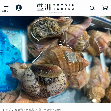
トップ
魚介類・水産品
貝（ホタテその他）