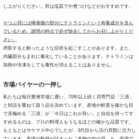
し上がりください。肝は塩茹でや煮つけなどがおすすめです。
※つぶ貝には唾液腺の部分にテトラミンという有毒成分を含ん
でいるため、調理の時点で必ず除去してからお召し上がりくだ
さい。
摂取すると酔ったような症状を起こすことがあります。また、
内臓部分もまれに毒化していることがあります。テトラミンは
加熱や冷凍をしても毒性が消えることはありません。
市場バイヤーの一押し
私たちは毎日豊洲市場に通い、70年以上続く貝専門店「三清」
と対話を重ねて扱う品を決めています。産地や鮮度を確かな目
で見極める「三清」が「今日はこれが良い」と自信を持ってす
すめるものは、プロの料理人もうなるほどの確かな品質です。
もともとはサケマス中心でしたが、3代目から活の貝類に注力し
ています。市場の矜持が詰まった「本物の旬の貝」を、市場で