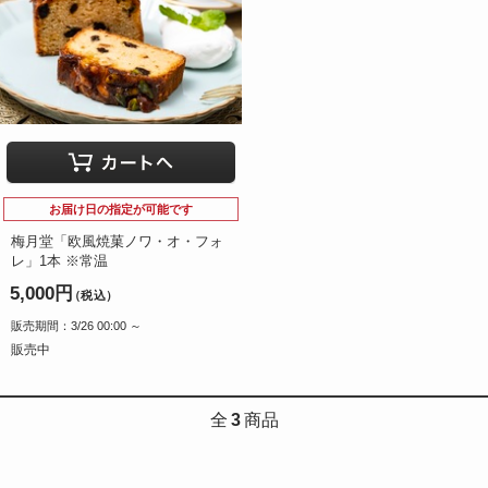
お届け日の指定が可能です
梅月堂「欧風焼菓ノワ・オ・フォ
レ」1本 ※常温
5,000円
（税込）
販売期間：3/26 00:00 ～
販売中
全
3
商品