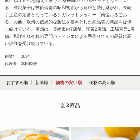
60年以上世代を越えて愛される長崎のソウルケーキとなってい
る。洋焼菓子は技術習得の昭和初期から連綿と受け継がれ、長崎
手土産の定番となっているシガレットクッキー「南蛮おるごお
る」の他、欧州の伝統的な製法を基本とした高品質の商品を提供
し続けている。店舗は、長崎市内7店舗、喫茶2店舗、工場直営1店
舗。和洋それぞれの専門パティシエによる手作りでその品質に高
い評価を受け続けている。
創業年：1894
代表者：本田時夫
おすすめ順
新着順
価格の安い順
価格の高い順
全
3
商品