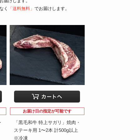
お届けします。
なく
「送料無料」
でお届けします。
お届け日の指定が可能です
・
「黒毛和牛 特上サガリ」焼肉・
ステーキ用 1〜2本 計500g以上
※冷凍