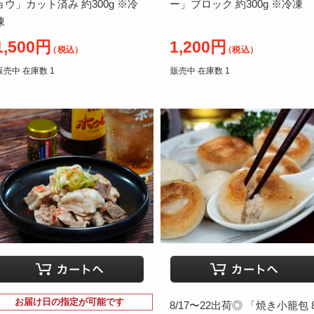
ョウ」カット済み 約300g ※冷
ー」ブロック 約300g ※冷凍
凍
1,500円
1,200円
（税込）
（税込）
販売中 在庫数 1
販売中 在庫数 1
お届け日の指定が可能です
8/17〜22出荷◎ 「焼き小籠包 