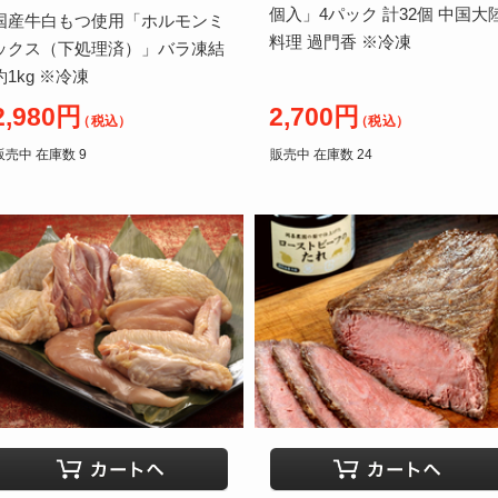
個入」4パック 計32個 中国大
国産牛白もつ使用「ホルモンミ
料理 過門香 ※冷凍
ックス（下処理済）」バラ凍結
約1kg ※冷凍
2,980円
2,700円
（税込）
（税込）
販売中 在庫数 9
販売中 在庫数 24