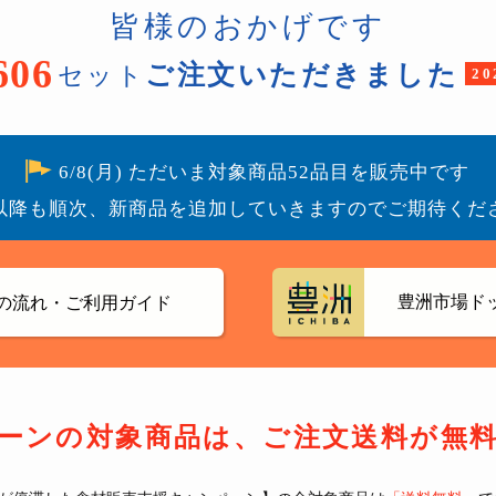
皆様のおかげです
606
ご注文いただきました
セット
2
6/8(月) ただいま対象商品52品目を販売中です
以降も順次、新商品を追加していきますのでご期待くだ
豊洲市場ド
の流れ・ご利用ガイド
ーンの対象商品は、
ご注文送料が無