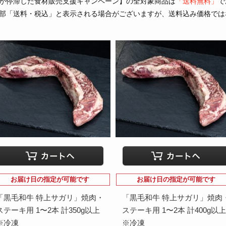
が停滞した食材販売支援キャンペーン】の全対象商品は
「送料無料」
で
部「送料・税込」と表示される場合がございますが、送料込み価格では
お届け日の指定が可能です
お届け日の指定が可能です
「黒毛和牛 特上サガリ」焼肉・
「黒毛和牛 特上サガリ」焼肉
ステーキ用 1〜2本 計350g以上
ステーキ用 1〜2本 計400g以上
※冷凍
※冷凍