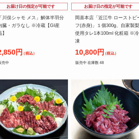
お届け日の指定が可能です
お届け日の指定が可能です
「川俣シャモ メス」解体半羽分
岡喜本店「近江牛 ローストビ
内臓・ガラなし ※冷蔵【GI産
フ(赤身)」１個300g、自家製
品】
使用タレ1本100ml 化粧箱 ※冷
凍
2,850円
10,800円
（税込）
（税込）
販売中
販売中 在庫数 48