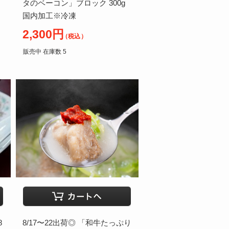
タのベーコン」ブロック 300g
国内加工※冷凍
2,300円
（税込）
販売中 在庫数 5
8
8/17〜22出荷◎ 「和牛たっぷり