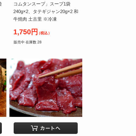
陸
コムタンスープ」スープ1袋
240g×2、タテギジャン20g×2 和
牛焼肉 土古里 ※冷凍
1,750円
（税込）
販売中 在庫数 28