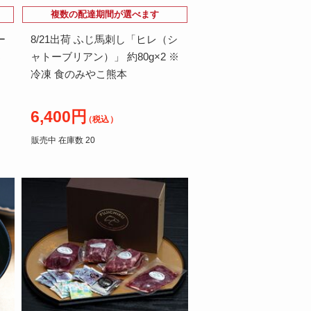
複数の配達期間が選べます
ー
8/21出荷 ふじ馬刺し「ヒレ（シ
梨
ャトーブリアン）」 約80g×2 ※
冷凍 食のみやこ熊本
6,400円
（税込）
販売中 在庫数 20