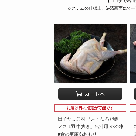
【コロナで出荷
システムの仕様上、決済画面にて一
お届け日の指定が可能です
田子たまご村 「あすなろ卵鶏
メス 1羽 中抜き」出汁用 ※冷凍
#食の宝庫あおもり