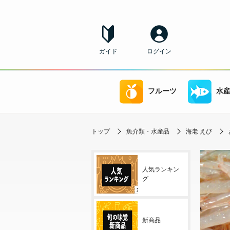
ガイド
ログイン
フルーツ
水
トップ
魚介類・水産品
海老 えび
人気ランキン
グ
新商品