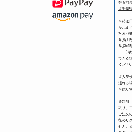
芳賀郡
※千葉
※発送
かねま
対象地域
県,香川
県,宮崎
（一部
できる
くださ
※入荷
遅れる
※競り
※卸加
取り、
ご注文
後のリ
せん。