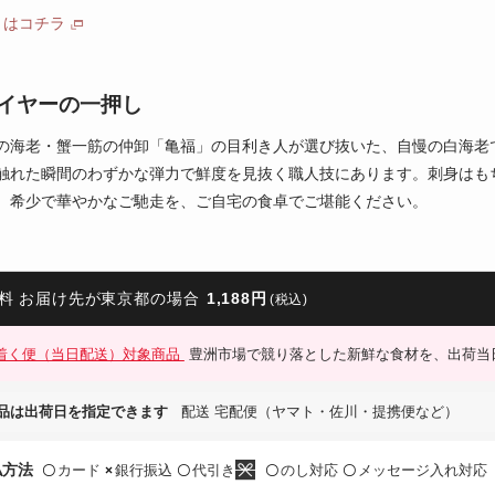
トはコチラ
イヤーの一押し
の海老・蟹一筋の仲卸「亀福」の目利き人が選び抜いた、自慢の白海老
触れた瞬間のわずかな弾力で鮮度を見抜く職人技にあります。刺身はも
。希少で華やかなご馳走を、ご自宅の食卓でご堪能ください。
料 お届け先が東京都の場合
1,188円
(税込)
着く便（当日配送）対象商品
豊洲市場で競り落とした新鮮な食材を、出荷当
品は出荷日を指定できます
配送 宅配便（ヤマト・佐川・提携便など）
払方法
カード
銀行振込
代引き
のし対応
メッセージ入れ対応
〇
×
〇
〇
〇