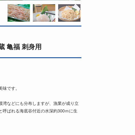
蔵 亀福 刺身用
美味です。
模湾などにも分布しますが、漁業が成り立
呼ばれる海底谷付近の水深約300ｍに生