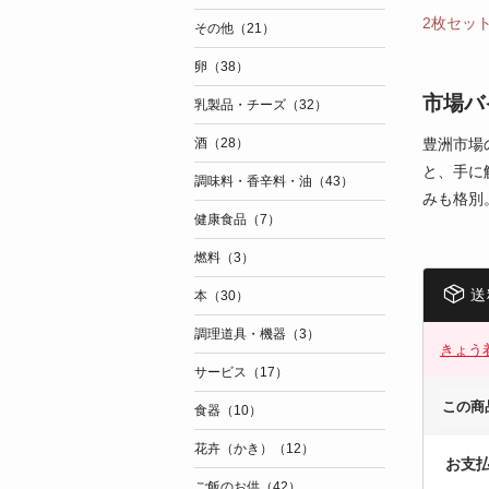
2枚セッ
その他（21）
卵（38）
市場バ
乳製品・チーズ（32）
豊洲市場
酒（28）
と、手に
調味料・香辛料・油（43）
みも格別
健康食品（7）
燃料（3）
送
本（30）
調理道具・機器（3）
きょう
サービス（17）
この商
食器（10）
花卉（かき）（12）
お支
ご飯のお供（42）