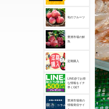
旬のフルーツ
豊洲市場の鮮
魚
定期購入
LINE@でお得
な情報をイチ
早くGET
豊洲市場発の
情報発信サイ