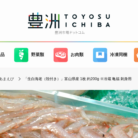
産品
野菜類
お肉類
冷凍同梱
あまえび
「生白海老（殻付き）」富山県産 1枚 約200g ※冷蔵 亀福 刺身用