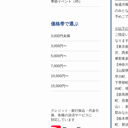
季節イベント（45）
毎週月
のみと
予めご
価格帯で選ぶ
※以下
ご指定
3,000円未満
なりま
3,000円〜
【東京
沢、西
5,000円〜
摩郡奥
【神奈
7,000円〜
【山梨
10,000円〜
早川町
下帯那
15,000円〜
向町、
【群馬
町、吾
山）、
クレジット・銀行振込・代金引
郡みな
換、各種の決済サービスに
【栃木
対応しています
町、那