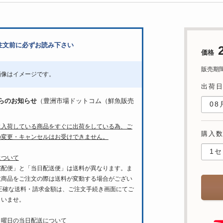
注文前に必ずお読み下さい
価格
販売期間：4
画像はイメージです。
出荷
らのお知らせ
（豊洲市場ドットコム（鮮魚販売
に入荷している商品をすぐに出荷をしている為、ご
購入
の変更・キャンセルはお受けできません。
について
宅配便」と「当日配送便」は送料が異なります。ま
数商品をご注文の際は送料が変動する場合がござい
 正確な送料・請求金額は、ご注文手続き画面にてご
さいませ。
月曜日の当日配送について