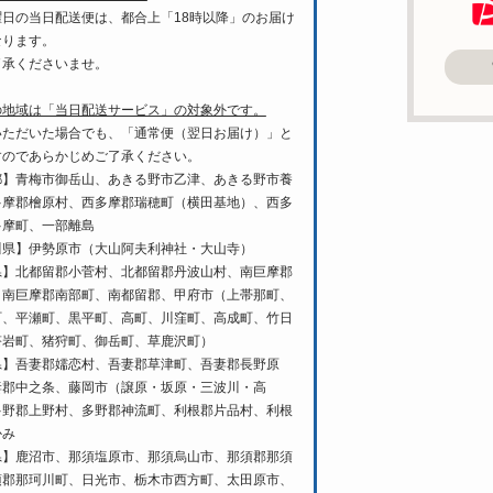
曜日の当日配送便は、都合上「18時以降」のお届け
なります。
了承くださいませ。
の地域は「当日配送サービス」の対象外です。
いただいた場合でも、「通常便（翌日お届け）」と
すのであらかじめご了承ください。
都】青梅市御岳山、あきる野市乙津、あきる野市養
多摩郡檜原村、西多摩郡瑞穂町（横田基地）、西多
多摩町、一部離島
川県】伊勢原市（大山阿夫利神社・大山寺）
県】北都留郡小菅村、北都留郡丹波山村、南巨摩郡
、南巨摩郡南部町、南都留郡、甲府市（上帯那町、
町、平瀬町、黒平町、高町、川窪町、高成町、竹日
塔岩町、猪狩町、御岳町、草鹿沢町）
県】吾妻郡嬬恋村、吾妻郡草津町、吾妻郡長野原
妻郡中之条、藤岡市（譲原・坂原・三波川・高
多野郡上野村、多野郡神流町、利根郡片品村、利根
かみ
県】鹿沼市、那須塩原市、那須烏山市、那須郡那須
須郡那珂川町、日光市、栃木市西方町、太田原市、