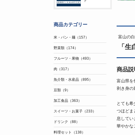
ト
商品カテゴリー
富山の白
米・パン・麺（157）
「生白
野菜類（174）
フルーツ・果物（493）
商品説
肉（317）
魚介類・水産品（895）
富山県を
剥き身の
豆類（9）
加工食品（363）
とても希
つほどま
スイーツ・お菓子（233）
息してい
ドリンク（88）
華やかな
料理セット（138）