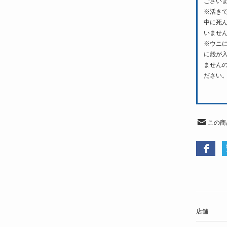
ござい
※活き
中に死
いませ
※ウニ
に殻が
ません
ださい
この商
店舗