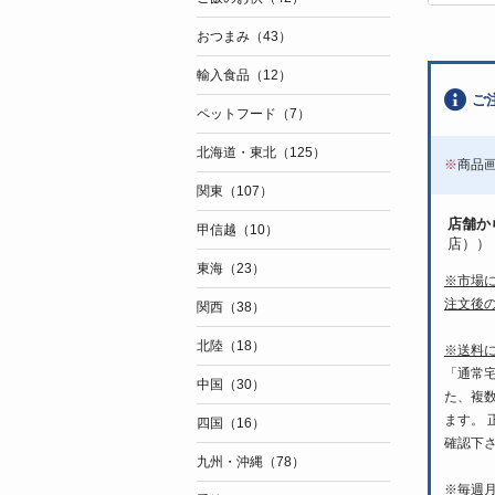
おつまみ（43）
輸入食品（12）
ご
ペットフード（7）
北海道・東北（125）
※
商品
関東（107）
店舗か
甲信越（10）
店））
東海（23）
※市場
注文後
関西（38）
北陸（18）
※送料
「通常
中国（30）
た、複
ます。
四国（16）
確認下
九州・沖縄（78）
※毎週