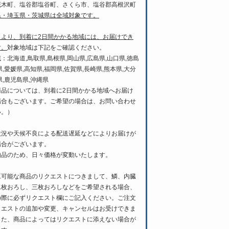
茂木町、塩谷郡塩谷町、さくら市、塩谷郡高根沢町
県・埼玉県・茨城県は全域対象です。
日より、到着に2日間かかる地域には、お届けでき
す。
対象地域は下記をご確認ください。
：北海道,鳥取県,島根県,岡山県,広島県,山口県,徳島
県,愛媛県,高知県,福岡県,佐賀県,長崎県,熊本県,大分
県,鹿児島県,沖縄県
商品については、到着に2日間かかる地域へお届け
場合もございます。ご希望の場合は、お問い合わせ
い。）
状況や天候不良による配送遅延などによりお届けが
場合がございます。
物品のため、日々価格が変動いたします。
工可能な商品のリクエストにつきまして、鱗、内臓
二枚おろし、三枚おろしなどをご希望される場合、
の際に必ずリクエスト欄にご記入ください。ご注文
クエストの追加や変更、キャンセルはお受けできま
また、商品によってはリクエストに添えない場合が