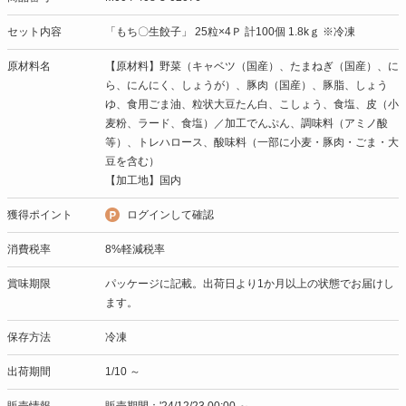
セット内容
「もち〇生餃子」 25粒×4Ｐ 計100個 1.8kｇ ※冷凍
原材料名
【原材料】野菜（キャベツ（国産）、たまねぎ（国産）、に
ら、にんにく、しょうが）、豚肉（国産）、豚脂、しょう
ゆ、食用ごま油、粒状大豆たん白、こしょう、食塩、皮（小
麦粉、ラード、食塩）／加工でんぷん、調味料（アミノ酸
等）、トレハロース、酸味料（一部に小麦・豚肉・ごま・大
豆を含む）
【加工地】国内
獲得ポイント
ログインして確認
消費税率
8%軽減税率
賞味期限
パッケージに記載。出荷日より1か月以上の状態でお届けし
ます。
保存方法
冷凍
出荷期間
1/10 ～