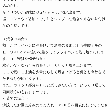
込められ、
かじりついた途端にジュワァ〜っと溢れ出ます。
塩・コショウ・醤油・ごま油とシンプルな飽きの来ない味付け
なのも魅力です。
＜焼きの場合＞
熱したフライパンに油をひいて冷凍のまま〇もち生餃子をの
せ、水200ｃｃを注いで蓋をしてフライパンで蒸し焼きにしま
す。（目安は8〜9分程度）
水分がなくなったら蓋を開け、カリッと焼き上げます。
ここで更にごま油を少量たらして焼き上げると何とも食欲をそ
そる香りが広がります。
また、カリッ！部分をもっと楽しみたい方は、ひっくり返して
両面焼くのもおすすめです。
＜茹での場合＞
沸騰したお湯に冷凍のまま入れ、8〜10分を目安に茹でてくださ