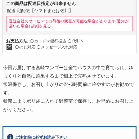
この商品は配達日指定が出来ません
配送 宅配便【ヤマトまたは佐川】
運送会社のサービスで出荷後の変更が可能な場合があります(通知が
届いた場合)
詳細を見る
カード
銀行振込
代引き
お支払方法
〇
×
〇
のし対応
メッセージ入れ対応
〇
〇
今回お届けする宮崎マンゴーは全てハウスの中で育てられ、ゆ
っくりと自然に落果するまで樹上で完熟させています。
常温保存し、お召し上がりの2〜3時間前に冷やすのがお勧めで
す。
状態によりポリ袋に入れて野菜室で保存し、お早めにお召し上
がりください。
ご注文前に必ずお読み下さい