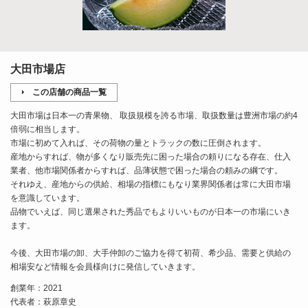
大田市場店
この店舗の商品一覧
大田市場は日本一の青果物、 取扱規模を誇る市場、取扱数量は豊洲市場の約4
倍弱に相当します。
市場に初めて入れば、その荷物の量とトラックの数に圧倒されます。
産地からすれば、物が多くなり販売先に困った場合の頼りになる存在、仕入
業者、他市場関係者からすれば、品薄状態で困った場合の頼みの綱です。
それゆえ、産地からの供給、相場の指標にもなり業界関係者は常に大田市場
を意識しています。
品物でいえば、同じ選果された秀品でもよりいいものが日本一の市場にいき
ます。
今後、大田市場の卸、大手仲卸のご協力を得て初荷、希少品、需要と供給の
相場安など情報を会員様向けに発信していきます。
創業年：2021
代表者：萩原章史